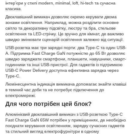
інтер’єри у стилі modern, minimal, loft, hi-tech та сучасна
класика.
Двоклавішний вимикач дозволяє окремо керувати двома
зонами освітлення. Наприклад, можна розділити основне
світло та декоративну підсвітку, люстру та бра, стельове
освітлення та LED-стрічку. Це зручно для кімнат, де важливо
швидко змінювати сценарій освітлення залежно від ситуації.
USB-розетка має три зарядні порти: два Type-C та один USB-
A. Підтримка Fast Charge GaN потужністю до 65 Вт дозволяє
швидко заряджати смартфони, планшети, навушники, смарт-
годинники та інші USB-пристрої. Для гаджетів із підтримкою
USB-C Power Delivery доступна ефективна зарядка через
Type-C.
Люмінесцентна індикація вимикача допомагає знайти клавіші
в темний час доби та не потребує підключення до
електромережі.
Для чого потрібен цей блок?
Алюмінієвий двоклавішний вимикач з USB-розеткою Type-C
Fast Charge GaN 65W потрібен у приміщеннях, де необхідно
поєднати керування освітленням, зарядку сучасних гаджетів
та стильний вигляд електрофурнітури в одному