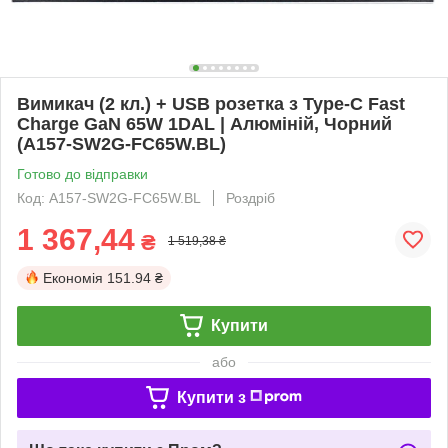
Вимикач (2 кл.) + USB розетка з Type-C Fast
Charge GaN 65W 1DAL | Алюміній, Чорний
(A157-SW2G-FC65W.BL)
Готово до відправки
Код: A157-SW2G-FC65W.BL
Роздріб
1 367,44
₴
1 519,38 ₴
Економія
151.94 ₴
Купити
або
Купити з