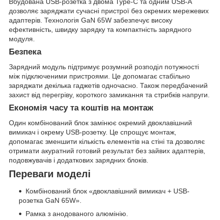
Вбудована USB-розетка з двома Type-C та одним USB-A
дозволяє заряджати сучасні пристрої без окремих мережевих
адаптерів. Технологія GaN 65W забезпечує високу
ефективність, швидку зарядку та компактність зарядного
модуля.
Безпека
Зарядний модуль підтримує розумний розподіл потужності
між підключеними пристроями. Це допомагає стабільно
заряджати декілька гаджетів одночасно. Також передбачений
захист від перегріву, короткого замикання та стрибків напруги.
Економія часу та коштів на монтаж
Один комбінований блок замінює окремий двоклавішний
вимикач і окрему USB-розетку. Це спрощує монтаж,
допомагає зменшити кількість елементів на стіні та дозволяє
отримати акуратний готовий результат без зайвих адаптерів,
подовжувачів і додаткових зарядних блоків.
Переваги моделі
Комбінований блок «двоклавішний вимикач + USB-
розетка GaN 65W».
Рамка з анодованого алюмінію.