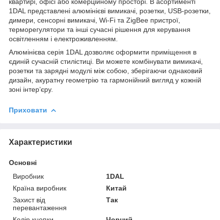
квартирі, офісі або комерційному просторі. В асортименті
1DAL представлені алюмінієві вимикачі, розетки, USB-розетки,
димери, сенсорні вимикачі, Wi-Fi та ZigBee пристрої,
терморегулятори та інші сучасні рішення для керування
освітленням і електроживленням.
Алюмінієва серія 1DAL дозволяє оформити приміщення в
єдиній сучасній стилістиці. Ви можете комбінувати вимикачі,
розетки та зарядні модулі між собою, зберігаючи однаковий
дизайн, акуратну геометрію та гармонійний вигляд у кожній
зоні інтер’єру.
Приховати
Характеристики
Основні
Виробник
1DAL
Країна виробник
Китай
Захист від
Так
перевантаження
Колір кнопки
Чорний