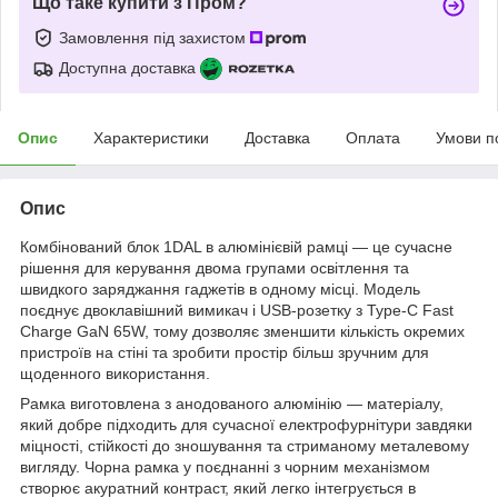
Що таке купити з Пром?
Замовлення під захистом
Доступна доставка
Опис
Характеристики
Доставка
Оплата
Умови п
Опис
Комбінований блок 1DAL в алюмінієвій рамці — це сучасне
рішення для керування двома групами освітлення та
швидкого заряджання гаджетів в одному місці. Модель
поєднує двоклавішний вимикач і USB-розетку з Type-C Fast
Charge GaN 65W, тому дозволяє зменшити кількість окремих
пристроїв на стіні та зробити простір більш зручним для
щоденного використання.
Рамка виготовлена з анодованого алюмінію — матеріалу,
який добре підходить для сучасної електрофурнітури завдяки
міцності, стійкості до зношування та стриманому металевому
вигляду. Чорна рамка у поєднанні з чорним механізмом
створює акуратний контраст, який легко інтегрується в