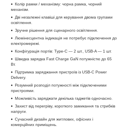
Колір рамки / механізму: чорна рамка, чорний
механізм.
Дві незалежні клавіші для керування двома групами
освітлення.
Зручне рішення для сценарного освітлення.
Люмінесцентна індикація не потребує підключення до
електромережі.
Конфігурація портів: Type-C — 2 шт., USB-A — 1 шт.
Швидка зарядка Fast Charge GaN потужністю до 65
Вт.
Підтримка заряджання пристроїв із USB-C Power
Delivery.
Розумний розподіл потужності між підключеними
пристроями.
Можливість заряджати декілька гаджетів одночасно.
Захист від перегріву, короткого замикання та стрибків
напруги.
Сучасний дизайн для житлових, офісних і
комерційних приміщень.