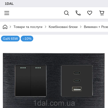
1DAL
Товари та послуги
Комбіновані блоки
Вимикач + Роз
GaN 65W
–10%