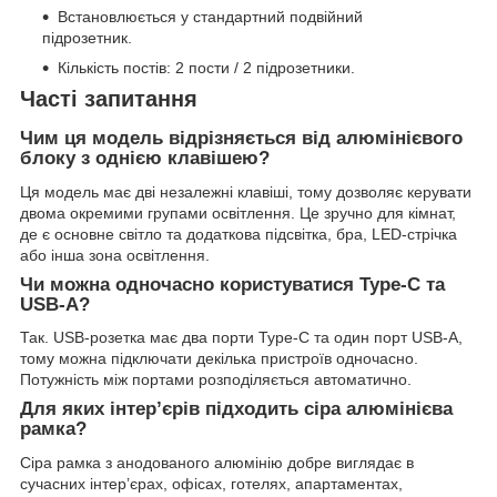
Встановлюється у стандартний подвійний
підрозетник.
Кількість постів: 2 пости / 2 підрозетники.
Часті запитання
Чим ця модель відрізняється від алюмінієвого
блоку з однією клавішею?
Ця модель має дві незалежні клавіші, тому дозволяє керувати
двома окремими групами освітлення. Це зручно для кімнат,
де є основне світло та додаткова підсвітка, бра, LED-стрічка
або інша зона освітлення.
Чи можна одночасно користуватися Type-C та
USB-A?
Так. USB-розетка має два порти Type-C та один порт USB-A,
тому можна підключати декілька пристроїв одночасно.
Потужність між портами розподіляється автоматично.
Для яких інтер’єрів підходить сіра алюмінієва
рамка?
Сіра рамка з анодованого алюмінію добре виглядає в
сучасних інтер’єрах, офісах, готелях, апартаментах,