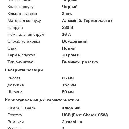
Колір корпусу
Чорний
Кількість клавіш
2 шт.
Матеріал корпусу
Алюміній, Термопластик
Напруга
230 В
Номінальний струм
16 А
Спосіб установки
Вбудований
Стан
Новий
Термін служби
20 років
Тип вимикача
Вимикач+розетка
Габаритні розміри
Висота
86 мм
Довжина
157 мм
Ширина
50 мм
Користувальницькі характеристики
Рамка, Панель
алюміній
Розетка
USB (Fast Charge 65W)
Вимикач
2 клавіши
Клавіші
2