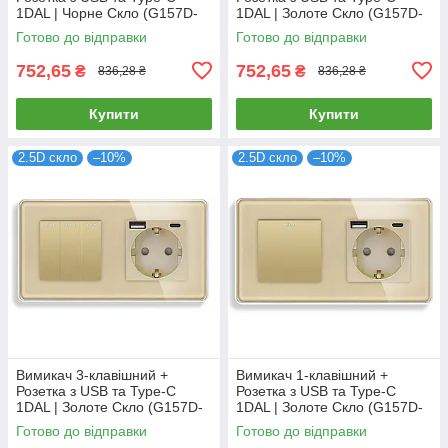
1DAL | Чорне Скло (G157D-
1DAL | Золоте Скло (G157D-
PSW2G-STUTC.BL)
PSW2G-STUTC.GD)
Готово до відправки
Готово до відправки
752,65
752,65
₴
₴
836,28 ₴
836,28 ₴
Купити
Купити
2.5D скло
–10%
2.5D скло
–10%
Вимикач 3-клавішний +
Вимикач 1-клавішний +
Розетка з USB та Type-C
Розетка з USB та Type-C
1DAL | Золоте Скло (G157D-
1DAL | Золоте Скло (G157D-
PSW3G-STUTC.GD)
PSW1G-STUTC.GD)
Готово до відправки
Готово до відправки