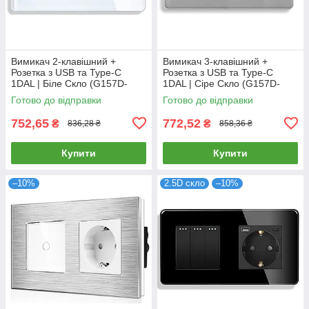
Вимикач 2-клавішний +
Вимикач 3-клавішний +
Розетка з USB та Type-C
Розетка з USB та Type-C
1DAL | Біле Скло (G157D-
1DAL | Сіре Скло (G157D-
PSW2G-STUTC.WT)
PSW3G-STUTC.GR)
Готово до відправки
Готово до відправки
752,65
772,52
₴
₴
836,28 ₴
858,36 ₴
Купити
Купити
–10%
2.5D скло
–10%