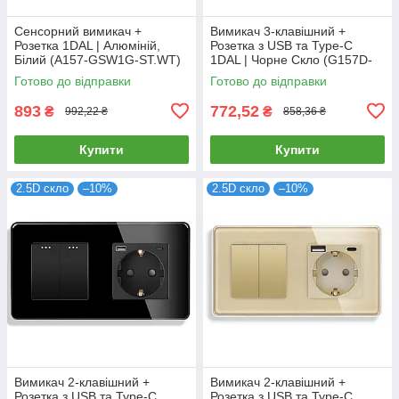
Сенсорний вимикач +
Вимикач 3-клавішний +
Розетка 1DAL | Алюміній,
Розетка з USB та Type-C
Білий (A157-GSW1G-ST.WT)
1DAL | Чорне Скло (G157D-
PSW3G-STUTC.BL)
Готово до відправки
Готово до відправки
893
772,52
₴
₴
992,22 ₴
858,36 ₴
Купити
Купити
2.5D скло
–10%
2.5D скло
–10%
Вимикач 2-клавішний +
Вимикач 2-клавішний +
Розетка з USB та Type-C
Розетка з USB та Type-C