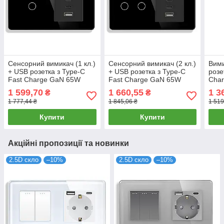
Сенсорний вимикач (1 кл.)
Сенсорний вимикач (2 кл.)
Вими
+ USB розетка з Type-C
+ USB розетка з Type-C
розе
Fast Charge GaN 65W
Fast Charge GaN 65W
Char
1DAL | Чорне Скло
1DAL | Чорне Скло
Алюм
1 599,70
1 660,55
1 3
₴
₴
(G157D-SW1G-FC65W.BL)
(G157D-SW2G-FC65W.BL)
SW2
1 777,44 ₴
1 845,06 ₴
1 519
Купити
Купити
Акційні пропозиції та новинки
2.5D скло
–10%
2.5D скло
–10%