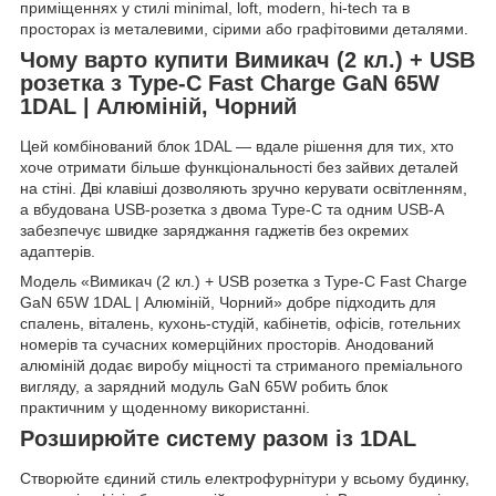
приміщеннях у стилі minimal, loft, modern, hi-tech та в
просторах із металевими, сірими або графітовими деталями.
Чому варто купити Вимикач (2 кл.) + USB
розетка з Type-C Fast Charge GaN 65W
1DAL | Алюміній, Чорний
Цей комбінований блок 1DAL — вдале рішення для тих, хто
хоче отримати більше функціональності без зайвих деталей
на стіні. Дві клавіші дозволяють зручно керувати освітленням,
а вбудована USB-розетка з двома Type-C та одним USB-A
забезпечує швидке заряджання гаджетів без окремих
адаптерів.
Модель «Вимикач (2 кл.) + USB розетка з Type-C Fast Charge
GaN 65W 1DAL | Алюміній, Чорний» добре підходить для
спалень, віталень, кухонь-студій, кабінетів, офісів, готельних
номерів та сучасних комерційних просторів. Анодований
алюміній додає виробу міцності та стриманого преміального
вигляду, а зарядний модуль GaN 65W робить блок
практичним у щоденному використанні.
Розширюйте систему разом із 1DAL
Створюйте єдиний стиль електрофурнітури у всьому будинку,