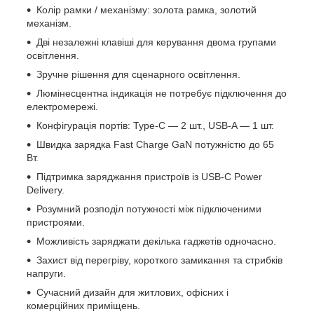
Колір рамки / механізму: золота рамка, золотий
механізм.
Дві незалежні клавіші для керування двома групами
освітлення.
Зручне рішення для сценарного освітлення.
Люмінесцентна індикація не потребує підключення до
електромережі.
Конфігурація портів: Type-C — 2 шт., USB-A — 1 шт.
Швидка зарядка Fast Charge GaN потужністю до 65
Вт.
Підтримка заряджання пристроїв із USB-C Power
Delivery.
Розумний розподіл потужності між підключеними
пристроями.
Можливість заряджати декілька гаджетів одночасно.
Захист від перегріву, короткого замикання та стрибків
напруги.
Сучасний дизайн для житлових, офісних і
комерційних приміщень.