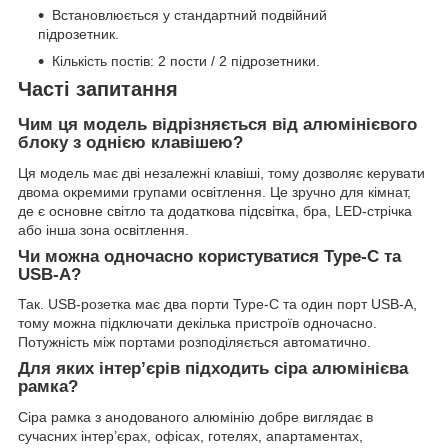
Встановлюється у стандартний подвійний
підрозетник.
Кількість постів: 2 пости / 2 підрозетники.
Часті запитання
Чим ця модель відрізняється від алюмінієвого
блоку з однією клавішею?
Ця модель має дві незалежні клавіші, тому дозволяє керувати
двома окремими групами освітлення. Це зручно для кімнат,
де є основне світло та додаткова підсвітка, бра, LED-стрічка
або інша зона освітлення.
Чи можна одночасно користуватися Type-C та
USB-A?
Так. USB-розетка має два порти Type-C та один порт USB-A,
тому можна підключати декілька пристроїв одночасно.
Потужність між портами розподіляється автоматично.
Для яких інтер’єрів підходить сіра алюмінієва
рамка?
Сіра рамка з анодованого алюмінію добре виглядає в
сучасних інтер’єрах, офісах, готелях, апартаментах,