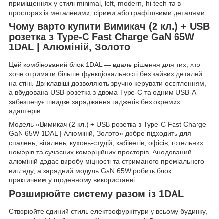
приміщеннях у стилі minimal, loft, modern, hi-tech та в
просторах із металевими, сірими або графітовими деталями.
Чому варто купити Вимикач (2 кл.) + USB
розетка з Type-C Fast Charge GaN 65W
1DAL | Алюміній, Золото
Цей комбінований блок 1DAL — вдале рішення для тих, хто
хоче отримати більше функціональності без зайвих деталей
на стіні. Дві клавіші дозволяють зручно керувати освітленням,
а вбудована USB-розетка з двома Type-C та одним USB-A
забезпечує швидке заряджання гаджетів без окремих
адаптерів.
Модель «Вимикач (2 кл.) + USB розетка з Type-C Fast Charge
GaN 65W 1DAL | Алюміній, Золото» добре підходить для
спалень, віталень, кухонь-студій, кабінетів, офісів, готельних
номерів та сучасних комерційних просторів. Анодований
алюміній додає виробу міцності та стриманого преміального
вигляду, а зарядний модуль GaN 65W робить блок
практичним у щоденному використанні.
Розширюйте систему разом із 1DAL
Створюйте єдиний стиль електрофурнітури у всьому будинку,