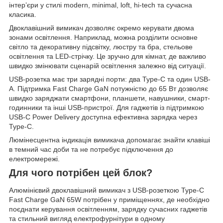
інтер’єри у стилі modern, minimal, loft, hi-tech та сучасна
класика.
Двоклавішний вимикач дозволяє окремо керувати двома
зонами освітлення. Наприклад, можна розділити основне
світло та декоративну підсвітку, люстру та бра, стельове
освітлення та LED-стрічку. Це зручно для кімнат, де важливо
швидко змінювати сценарій освітлення залежно від ситуації.
USB-розетка має три зарядні порти: два Type-C та один USB-
A. Підтримка Fast Charge GaN потужністю до 65 Вт дозволяє
швидко заряджати смартфони, планшети, навушники, смарт-
годинники та інші USB-пристрої. Для гаджетів із підтримкою
USB-C Power Delivery доступна ефективна зарядка через
Type-C.
Люмінесцентна індикація вимикача допомагає знайти клавіші
в темний час доби та не потребує підключення до
електромережі.
Для чого потрібен цей блок?
Алюмінієвий двоклавішний вимикач з USB-розеткою Type-C
Fast Charge GaN 65W потрібен у приміщеннях, де необхідно
поєднати керування освітленням, зарядку сучасних гаджетів
та стильний вигляд електрофурнітури в одному