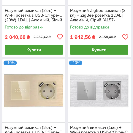
Розумний вимикач (2кл.) +
Розумний ZigBee вимикач (2
Wi-Fi розетка з USB-C/Type-C
кл) + ZigBee розетка 1DAL |
(20W) 1DAL | Алюміній, Білий
Алюміній, Сірий (A157-
(A157-GSW2G.WF-
GSW2G.ZB-ST.ZB.GR)
Готово до відправки
Готово до відправки
STUTC.WF.WT)
2 040,68
1 942,56
₴
₴
2 267,42 ₴
2 158,40 ₴
Купити
Купити
–10%
–10%
Розумний вимикач (3кл.) +
Розумний вимикач (1кл.) +
Wi-Fi розетка з USB-C/Type-C
Wi-Fi розетка з USB-C/Type-C