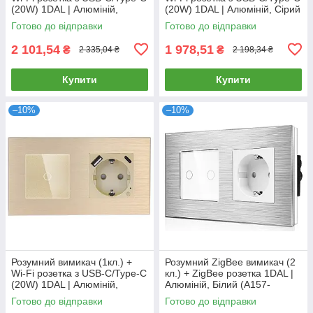
(20W) 1DAL | Алюміній,
(20W) 1DAL | Алюміній, Сірий
Золото (A157-GSW3G.WF-
(A157-GSW1G.WF-
Готово до відправки
Готово до відправки
STUTC.WF.GD)
STUTC.WF.GR)
2 101,54
1 978,51
₴
₴
2 335,04 ₴
2 198,34 ₴
Купити
Купити
–10%
–10%
Розумний вимикач (1кл.) +
Розумний ZigBee вимикач (2
Wi-Fi розетка з USB-C/Type-C
кл.) + ZigBee розетка 1DAL |
(20W) 1DAL | Алюміній,
Алюміній, Білий (A157-
Золото (A157-GSW1G.WF-
GSW2G.ZB-ST.ZB.WT)
Готово до відправки
Готово до відправки
STUTC.WF.GD)