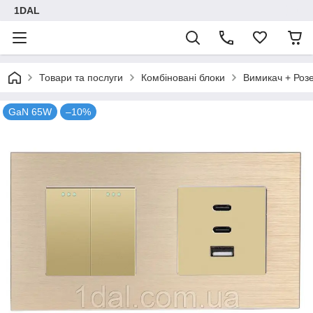
1DAL
Товари та послуги
Комбіновані блоки
Вимикач + Роз
GaN 65W
–10%