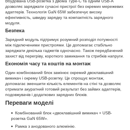
Вбудована USB-розетка з двома Type-C та одним USB-A
дозволяє заряджати сучасні пристрої без окремих мережевих
адаптерів. Технологія GaN 65W забезпечує високу
ефективність, швидку зарядку та компактність зарядного
модуля.
Безпека
Зарядний модуль підтримує розумний розподіл потужності
між підключеними пристроями. Це допомагає стабільно
заряджати декілька гаджетів одночасно. Також передбачений
захист від перегріву, короткого замикання та стрибків напруги.
Економія часу та коштів на монтаж
Один комбінований блок замінює окремий двоклавішний
вимикач і окрему USB-розетку. Це спрощує монтаж,
допомагає зменшити кількість елементів на стіні та дозволяє
отримати акуратний готовий результат без зайвих адаптерів,
подовжувачів і додаткових зарядних блоків.
Переваги моделі
Комбінований блок «двоклавішний вимикач + USB-
розетка GaN 65W».
Рамка з анодованого алюмінію.