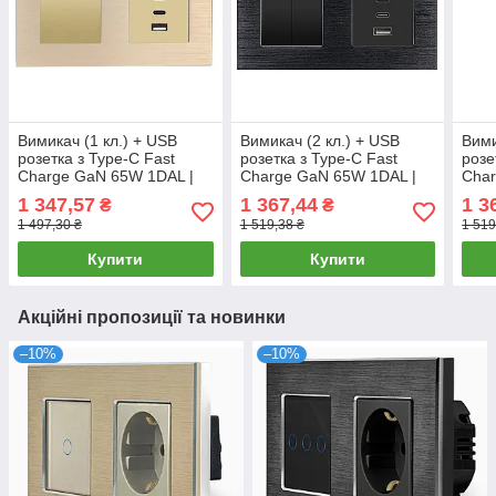
Вимикач (1 кл.) + USB
Вимикач (2 кл.) + USB
Вими
розетка з Type-C Fast
розетка з Type-C Fast
розе
Charge GaN 65W 1DAL |
Charge GaN 65W 1DAL |
Char
Алюміній, Золото (A157-
Алюміній, Чорний (A157-
Алюм
1 347,57
1 367,44
1 3
₴
₴
SW1G-FC65W.GD)
SW2G-FC65W.BL)
SW2
1 497,30 ₴
1 519,38 ₴
1 519
Купити
Купити
Акційні пропозиції та новинки
–10%
–10%