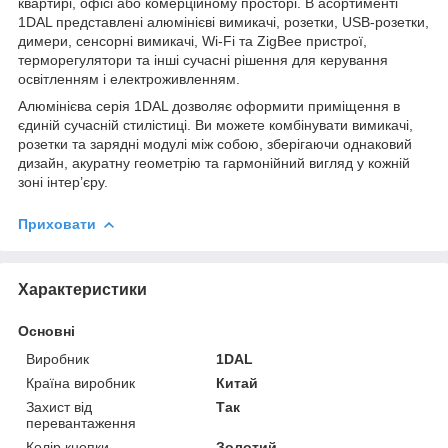
квартирі, офісі або комерційному просторі. В асортименті
1DAL представлені алюмінієві вимикачі, розетки, USB-розетки,
димери, сенсорні вимикачі, Wi-Fi та ZigBee пристрої,
терморегулятори та інші сучасні рішення для керування
освітленням і електроживленням.
Алюмінієва серія 1DAL дозволяє оформити приміщення в
єдиній сучасній стилістиці. Ви можете комбінувати вимикачі,
розетки та зарядні модулі між собою, зберігаючи однаковий
дизайн, акуратну геометрію та гармонійний вигляд у кожній
зоні інтер’єру.
Приховати
Характеристики
Основні
Виробник
1DAL
Країна виробник
Китай
Захист від
Так
перевантаження
Колір кнопки
Золотий