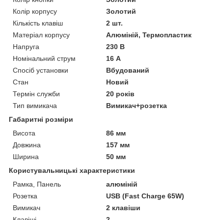
Колір корпусу
Золотий
Кількість клавіш
2 шт.
Матеріал корпусу
Алюміній, Термопластик
Напруга
230 В
Номінальний струм
16 А
Спосіб установки
Вбудований
Стан
Новий
Термін служби
20 років
Тип вимикача
Вимикач+розетка
Габаритні розміри
Висота
86 мм
Довжина
157 мм
Ширина
50 мм
Користувальницькі характеристики
Рамка, Панель
алюміній
Розетка
USB (Fast Charge 65W)
Вимикач
2 клавіши
Клавіші
2