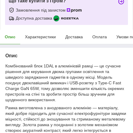
Що таке купити з Пром?
Замовлення під захистом
Доступна доставка
Опис
Характеристики
Доставка
Оплата
Умови п
Опис
Комбінований блок 1DAL в алюмінієвій рамці — це сучасне
рішення для керування двома групами освітлення та
швидкого заряджання гаджетів в одному місці. Модель
поєднує двоклавішний вимикач і USB-розетку з Type-C Fast
Charge GaN 65W, тому дозволяє зменшити кількість окремих
пристроїв на стіні та зробити простір більш зручним для
щоденного використання.
Рамка виготовлена з анодованого алюмінію — матеріалу,
який добре підходить для сучасної електрофурнітури завдяки
міцності, стійкості до зношування та стриманому металевому
вигляду. Золота рамка у поєднанні з золотим механізмом
створює акуратний контраст, який легко інтегрується в