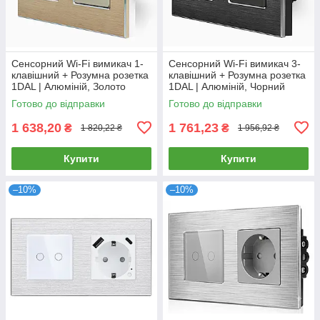
Сенсорний Wi-Fi вимикач 1-
Сенсорний Wi-Fi вимикач 3-
клавішний + Розумна розетка
клавішний + Розумна розетка
1DAL | Алюміній, Золото
1DAL | Алюміній, Чорний
(A157-GSW1G.WF-ST.WF.GD)
(A157-GSW3G.WF-ST.WF.BL)
Готово до відправки
Готово до відправки
1 638,20
1 761,23
₴
₴
1 820,22 ₴
1 956,92 ₴
Купити
Купити
–10%
–10%