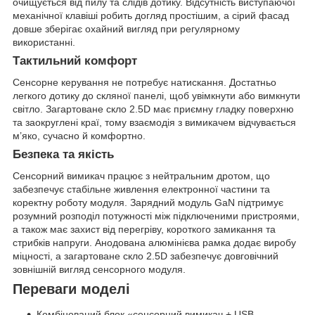
очищується від пилу та слідів дотику. Відсутність виступаючої
механічної клавіші робить догляд простішим, а сірий фасад
довше зберігає охайний вигляд при регулярному
використанні.
Тактильний комфорт
Сенсорне керування не потребує натискання. Достатньо
легкого дотику до скляної панелі, щоб увімкнути або вимкнути
світло. Загартоване скло 2.5D має приємну гладку поверхню
та заокруглені краї, тому взаємодія з вимикачем відчувається
м’яко, сучасно й комфортно.
Безпека та якість
Сенсорний вимикач працює з нейтральним дротом, що
забезпечує стабільне живлення електронної частини та
коректну роботу модуля. Зарядний модуль GaN підтримує
розумний розподіл потужності між підключеними пристроями,
а також має захист від перегріву, короткого замикання та
стрибків напруги. Анодована алюмінієва рамка додає виробу
міцності, а загартоване скло 2.5D забезпечує довговічний
зовнішній вигляд сенсорного модуля.
Переваги моделі
Комбінований блок «сенсорний вимикач + USB-