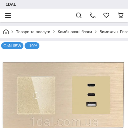
1DAL
Товари та послуги
Комбіновані блоки
Вимикач + Роз
GaN 65W
–10%