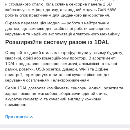
й стриманого стилю, біла скляна сенсорна панель 2.5D
забезпечує комфорт дотику, а зарядний модуль GaN 65W
робить блок практичним для щоденного використання.
Окрема перевага цієї моделі — робота з нейтральним
дротом, що важливо для стабільної роботи сенсорного
керування та надійної експлуатації електронного механізму.
Розширюйте систему разом із 1DAL
Створюйте єдиний стиль електрофурнітури у всьому будинку,
квартирі, офісі або комерційному просторі. В асортименті
1DAL представлені сенсорні вимикачі, алюмінієві та скляні
рамки, розетки, USB-розетки, димери, Wi-Fi та ZigBee
пристрої, терморегулятори та інші сучасні рішення для
керування освітленням і електроживленням.
Серія 1DAL дозволяє комбінувати сенсорні модулі, розетки та
зарядні рішення між собою, зберігаючи єдиний стиль,
акуратну геометрію та сучасний вигляд у кожному
приміщенні.
Приховати