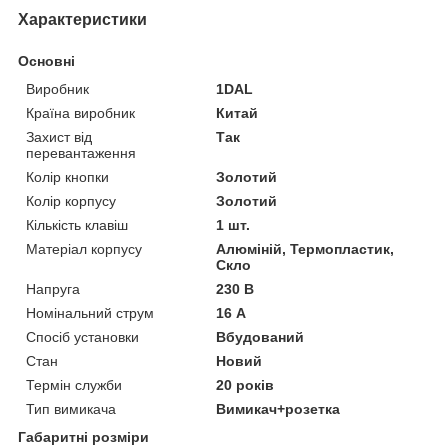
Характеристики
Основні
Виробник
1DAL
Країна виробник
Китай
Захист від
Так
перевантаження
Колір кнопки
Золотий
Колір корпусу
Золотий
Кількість клавіш
1 шт.
Матеріал корпусу
Алюміній, Термопластик,
Скло
Напруга
230 В
Номінальний струм
16 А
Спосіб установки
Вбудований
Стан
Новий
Термін служби
20 років
Тип вимикача
Вимикач+розетка
Габаритні розміри