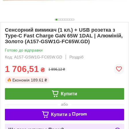
Сенсорний вимикач (1 кл.) + USB розетка з
Type-C Fast Charge GaN 65W 1DAL | Алюміній,
Золото (A157-GSW1G-FC65W.GD)
Готово до відправки
Код: A157-GSW1G-FC65W.GD
Роздріб
1 706,51
₴
1 896,12 ₴
Економія
189.61 ₴
Купити
або
Купити з