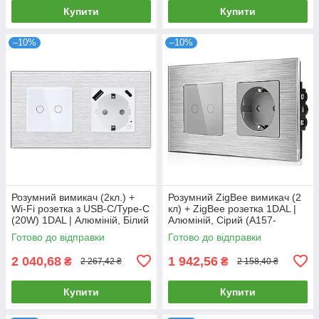
Купити
Купити
–10%
–10%
Розумний вимикач (2кл.) +
Розумний ZigBee вимикач (2
Wi-Fi розетка з USB-C/Type-C
кл) + ZigBee розетка 1DAL |
(20W) 1DAL | Алюміній, Білий
Алюміній, Сірий (A157-
(A157-GSW2G.WF-
GSW2G.ZB-ST.ZB.GR)
Готово до відправки
Готово до відправки
STUTC.WF.WT)
2 040,68
1 942,56
₴
₴
2 267,42 ₴
2 158,40 ₴
Купити
Купити