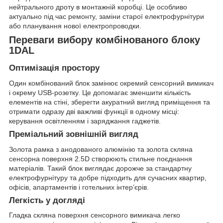
нейтрального дроту в монтажній коробці. Це особливо
актуально під час ремонту, заміни старої електрофурнітури
або планування нової електропроводки.
Переваги вибору комбінованого блоку
1DAL
Оптимізація простору
Один комбінований блок замінює окремий сенсорний вимикач
і окрему USB-розетку. Це допомагає зменшити кількість
елементів на стіні, зберегти акуратний вигляд приміщення та
отримати одразу дві важливі функції в одному місці:
керування освітленням і заряджання гаджетів.
Преміальний зовнішній вигляд
Золота рамка з анодованого алюмінію та золота скляна
сенсорна поверхня 2.5D створюють стильне поєднання
матеріалів. Такий блок виглядає дорожче за стандартну
електрофурнітуру та добре підходить для сучасних квартир,
офісів, апартаментів і готельних інтер’єрів.
Легкість у догляді
Гладка скляна поверхня сенсорного вимикача легко