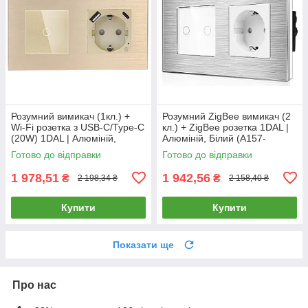
Розумний вимикач (1кл.) +
Розумний ZigBee вимикач (2
Wi-Fi розетка з USB-C/Type-C
кл.) + ZigBee розетка 1DAL |
(20W) 1DAL | Алюміній,
Алюміній, Білий (A157-
Золото (A157-GSW1G.WF-
GSW2G.ZB-ST.ZB.WT)
Готово до відправки
Готово до відправки
STUTC.WF.GD)
1 978,51
1 942,56
₴
₴
2 198,34 ₴
2 158,40 ₴
Купити
Купити
Показати ще
Про нас