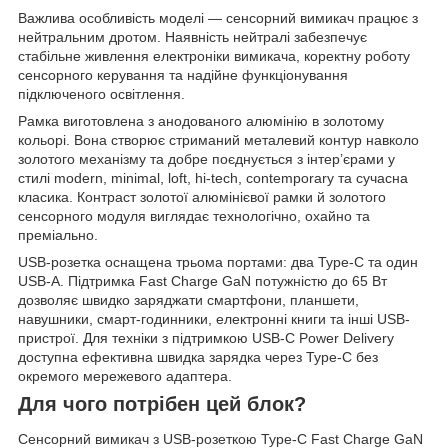
Важлива особливість моделі — сенсорний вимикач працює з
нейтральним дротом. Наявність нейтралі забезпечує
стабільне живлення електроніки вимикача, коректну роботу
сенсорного керування та надійне функціонування
підключеного освітлення.
Рамка виготовлена з анодованого алюмінію в золотому
кольорі. Вона створює стриманий металевий контур навколо
золотого механізму та добре поєднується з інтер’єрами у
стилі modern, minimal, loft, hi-tech, contemporary та сучасна
класика. Контраст золотої алюмінієвої рамки й золотого
сенсорного модуля виглядає технологічно, охайно та
преміально.
USB-розетка оснащена трьома портами: два Type-C та один
USB-A. Підтримка Fast Charge GaN потужністю до 65 Вт
дозволяє швидко заряджати смартфони, планшети,
навушники, смарт-годинники, електронні книги та інші USB-
пристрої. Для техніки з підтримкою USB-C Power Delivery
доступна ефективна швидка зарядка через Type-C без
окремого мережевого адаптера.
Для чого потрібен цей блок?
Сенсорний вимикач з USB-розеткою Type-C Fast Charge GaN