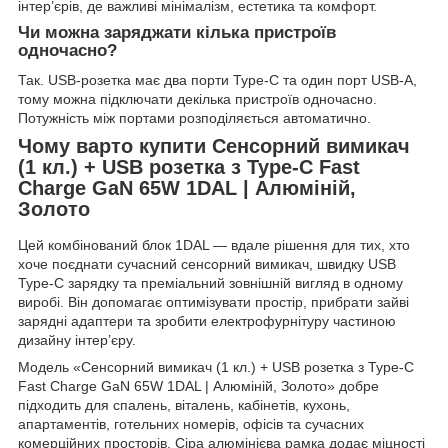
інтер’єрів, де важливі мінімалізм, естетика та комфорт.
Чи можна заряджати кілька пристроїв
одночасно?
Так. USB-розетка має два порти Type-C та один порт USB-A,
тому можна підключати декілька пристроїв одночасно.
Потужність між портами розподіляється автоматично.
Чому варто купити Сенсорний вимикач
(1 кл.) + USB розетка з Type-C Fast
Charge GaN 65W 1DAL | Алюміній,
Золото
Цей комбінований блок 1DAL — вдале рішення для тих, хто
хоче поєднати сучасний сенсорний вимикач, швидку USB
Type-C зарядку та преміальний зовнішній вигляд в одному
виробі. Він допомагає оптимізувати простір, прибрати зайві
зарядні адаптери та зробити електрофурнітуру частиною
дизайну інтер’єру.
Модель «Сенсорний вимикач (1 кл.) + USB розетка з Type-C
Fast Charge GaN 65W 1DAL | Алюміній, Золото» добре
підходить для спалень, віталень, кабінетів, кухонь,
апартаментів, готельних номерів, офісів та сучасних
комерційних просторів. Сіра алюмінієва рамка додає міцності