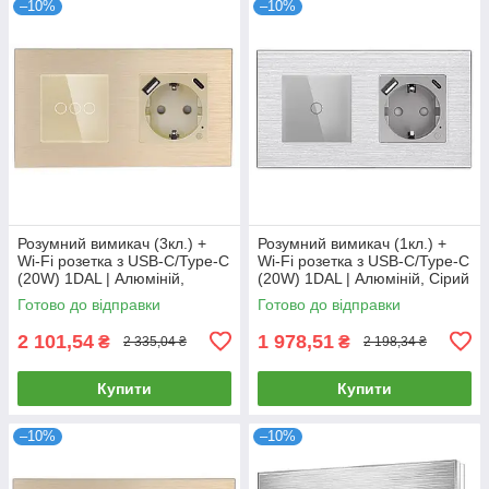
–10%
–10%
Розумний вимикач (3кл.) +
Розумний вимикач (1кл.) +
Wi-Fi розетка з USB-C/Type-C
Wi-Fi розетка з USB-C/Type-C
(20W) 1DAL | Алюміній,
(20W) 1DAL | Алюміній, Сірий
Золото (A157-GSW3G.WF-
(A157-GSW1G.WF-
Готово до відправки
Готово до відправки
STUTC.WF.GD)
STUTC.WF.GR)
2 101,54
1 978,51
₴
₴
2 335,04 ₴
2 198,34 ₴
Купити
Купити
–10%
–10%