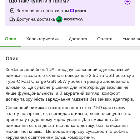
Що таке купити з Пром?
Замовлення під захистом
Доступна доставка
Опис
Характеристики
Доставка
Оплата
Умови п
Опис
Комбінований блок 1DAL поєднує сенсорний одноклавішний
вимикач із золотою скляною поверхнею 2.5D та USB-розетку з
Type-C Fast Charge GaN 65W у золотій рамці з анодованого
алюмінію. Це сучасне рішення для інтер’єрів, де важливі не
лише функціональність, а й акуратний вигляд, комфорт
дотику та зручність заряджання гаджетів без зайвих адаптерів.
Сенсорний вимикач із загартованого скла 2.5D має гладку
золоту поверхню, яка виглядає стильно, легко очищується та
приємна у щоденному користуванні. Для вмикання або
вимикання світла достатньо легкого дотику, без натискання
механічної клавіші. Це додає інтер’єру сучасності та робить
керування освітленням більш комфортним.