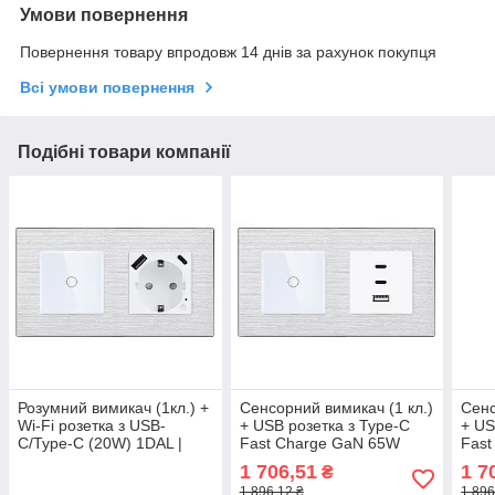
Умови повернення
Повернення товару впродовж 14 днів за рахунок покупця
Всі умови повернення
Подібні товари компанії
Розумний вимикач (1кл.) +
Сенсорний вимикач (1 кл.)
Сенс
Wi-Fi розетка з USB-
+ USB розетка з Type-C
+ US
C/Type-C (20W) 1DAL |
Fast Charge GaN 65W
Fast
Алюміній, Білий (A157-
1DAL | Алюміній, Білий
1DAL
1 706,51
1 7
₴
GSW1G.WF-
(A157-GSW1G-
(A1
1 896,12 ₴
1 896