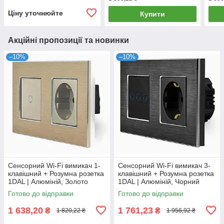
STUTC.WF.WT)
FC65W.WT)
FC6
Ціну уточнюйте
Купити
Акційні пропозиції та новинки
–10%
–10%
Сенсорний Wi-Fi вимикач 1-
Сенсорний Wi-Fi вимикач 3-
клавішний + Розумна розетка
клавішний + Розумна розетка
1DAL | Алюміній, Золото
1DAL | Алюміній, Чорний
(A157-GSW1G.WF-ST.WF.GD)
(A157-GSW3G.WF-ST.WF.BL)
Готово до відправки
Готово до відправки
1 638,20
1 761,23
₴
₴
1 820,22 ₴
1 956,92 ₴