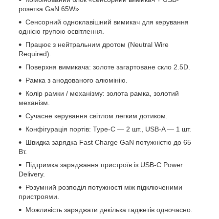
розетка GaN 65W».
Сенсорний одноклавішний вимикач для керування
однією групою освітлення.
Працює з нейтральним дротом (Neutral Wire
Required).
Поверхня вимикача: золоте загартоване скло 2.5D.
Рамка з анодованого алюмінію.
Колір рамки / механізму: золота рамка, золотий
механізм.
Сучасне керування світлом легким дотиком.
Конфігурація портів: Type-C — 2 шт., USB-A — 1 шт.
Швидка зарядка Fast Charge GaN потужністю до 65
Вт.
Підтримка заряджання пристроїв із USB-C Power
Delivery.
Розумний розподіл потужності між підключеними
пристроями.
Можливість заряджати декілька гаджетів одночасно.