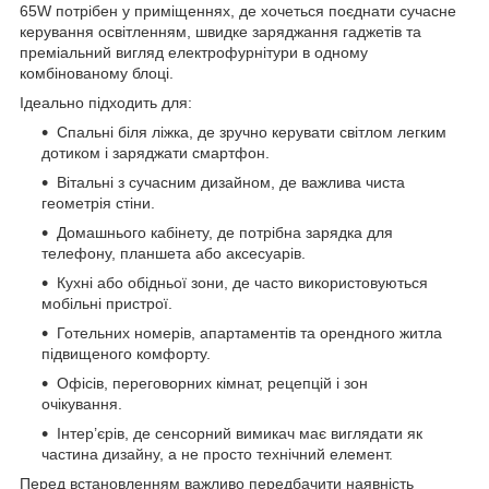
65W потрібен у приміщеннях, де хочеться поєднати сучасне
керування освітленням, швидке заряджання гаджетів та
преміальний вигляд електрофурнітури в одному
комбінованому блоці.
Ідеально підходить для:
Спальні біля ліжка, де зручно керувати світлом легким
дотиком і заряджати смартфон.
Вітальні з сучасним дизайном, де важлива чиста
геометрія стіни.
Домашнього кабінету, де потрібна зарядка для
телефону, планшета або аксесуарів.
Кухні або обідньої зони, де часто використовуються
мобільні пристрої.
Готельних номерів, апартаментів та орендного житла
підвищеного комфорту.
Офісів, переговорних кімнат, рецепцій і зон
очікування.
Інтер’єрів, де сенсорний вимикач має виглядати як
частина дизайну, а не просто технічний елемент.
Перед встановленням важливо передбачити наявність