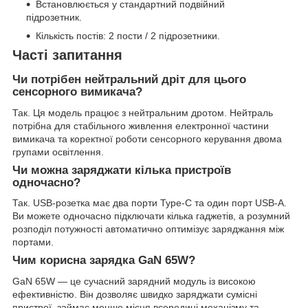
Встановлюється у стандартний подвійний
підрозетник.
Кількість постів: 2 пости / 2 підрозетники.
Часті запитання
Чи потрібен нейтральний дріт для цього
сенсорного вимикача?
Так. Ця модель працює з нейтральним дротом. Нейтраль
потрібна для стабільного живлення електронної частини
вимикача та коректної роботи сенсорного керування двома
групами освітлення.
Чи можна заряджати кілька пристроїв
одночасно?
Так. USB-розетка має два порти Type-C та один порт USB-A.
Ви можете одночасно підключати кілька гаджетів, а розумний
розподіл потужності автоматично оптимізує заряджання між
портами.
Чим корисна зарядка GaN 65W?
GaN 65W — це сучасний зарядний модуль із високою
ефективністю. Він дозволяє швидко заряджати сумісні
пристрої, займає менше місця всередині механізму та