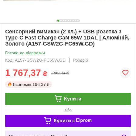
Сенсорний вимикач (2 кл.) + USB розетка з
Type-C Fast Charge GaN 65W 1DAL | Алюміній,
Золото (A157-GSW2G-FC65W.GD)
Готово до відправки
Код: A157-GSW2G-FC65W.GD
Роздріб
1 767,37
₴
1 963,74 ₴
Економія
196.37 ₴
Купити
або
Купити з