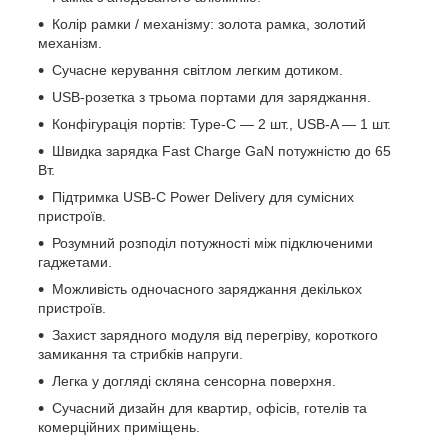
Колір рамки / механізму: золота рамка, золотий
механізм.
Сучасне керування світлом легким дотиком.
USB-розетка з трьома портами для заряджання.
Конфігурація портів: Type-C — 2 шт., USB-A — 1 шт.
Швидка зарядка Fast Charge GaN потужністю до 65
Вт.
Підтримка USB-C Power Delivery для сумісних
пристроїв.
Розумний розподіл потужності між підключеними
гаджетами.
Можливість одночасного заряджання декількох
пристроїв.
Захист зарядного модуля від перегріву, короткого
замикання та стрибків напруги.
Легка у догляді скляна сенсорна поверхня.
Сучасний дизайн для квартир, офісів, готелів та
комерційних приміщень.