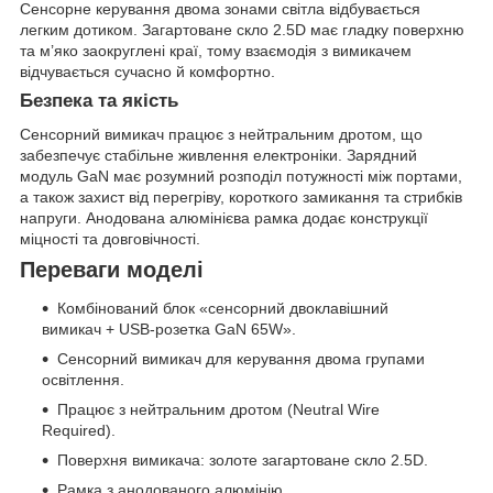
Сенсорне керування двома зонами світла відбувається
легким дотиком. Загартоване скло 2.5D має гладку поверхню
та м’яко заокруглені краї, тому взаємодія з вимикачем
відчувається сучасно й комфортно.
Безпека та якість
Сенсорний вимикач працює з нейтральним дротом, що
забезпечує стабільне живлення електроніки. Зарядний
модуль GaN має розумний розподіл потужності між портами,
а також захист від перегріву, короткого замикання та стрибків
напруги. Анодована алюмінієва рамка додає конструкції
міцності та довговічності.
Переваги моделі
Комбінований блок «сенсорний двоклавішний
вимикач + USB-розетка GaN 65W».
Сенсорний вимикач для керування двома групами
освітлення.
Працює з нейтральним дротом (Neutral Wire
Required).
Поверхня вимикача: золоте загартоване скло 2.5D.
Рамка з анодованого алюмінію.