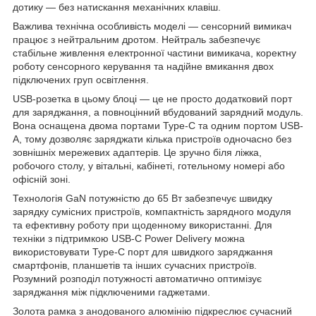
дотику — без натискання механічних клавіш.
Важлива технічна особливість моделі — сенсорний вимикач
працює з нейтральним дротом. Нейтраль забезпечує
стабільне живлення електронної частини вимикача, коректну
роботу сенсорного керування та надійне вмикання двох
підключених груп освітлення.
USB-розетка в цьому блоці — це не просто додатковий порт
для заряджання, а повноцінний вбудований зарядний модуль.
Вона оснащена двома портами Type-C та одним портом USB-
A, тому дозволяє заряджати кілька пристроїв одночасно без
зовнішніх мережевих адаптерів. Це зручно біля ліжка,
робочого столу, у вітальні, кабінеті, готельному номері або
офісній зоні.
Технологія GaN потужністю до 65 Вт забезпечує швидку
зарядку сумісних пристроїв, компактність зарядного модуля
та ефективну роботу при щоденному використанні. Для
техніки з підтримкою USB-C Power Delivery можна
використовувати Type-C порт для швидкого заряджання
смартфонів, планшетів та інших сучасних пристроїв.
Розумний розподіл потужності автоматично оптимізує
заряджання між підключеними гаджетами.
Золота рамка з анодованого алюмінію підкреслює сучасний