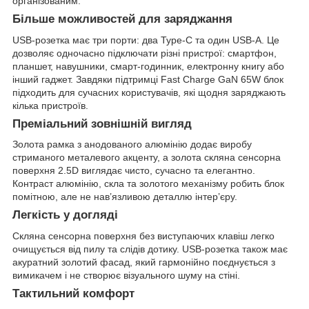
організованим.
Більше можливостей для заряджання
USB-розетка має три порти: два Type-C та один USB-A. Це
дозволяє одночасно підключати різні пристрої: смартфон,
планшет, навушники, смарт-годинник, електронну книгу або
інший гаджет. Завдяки підтримці Fast Charge GaN 65W блок
підходить для сучасних користувачів, які щодня заряджають
кілька пристроїв.
Преміальний зовнішній вигляд
Золота рамка з анодованого алюмінію додає виробу
стриманого металевого акценту, а золота скляна сенсорна
поверхня 2.5D виглядає чисто, сучасно та елегантно.
Контраст алюмінію, скла та золотого механізму робить блок
помітною, але не нав’язливою деталлю інтер’єру.
Легкість у догляді
Скляна сенсорна поверхня без виступаючих клавіш легко
очищується від пилу та слідів дотику. USB-розетка також має
акуратний золотий фасад, який гармонійно поєднується з
вимикачем і не створює візуального шуму на стіні.
Тактильний комфорт