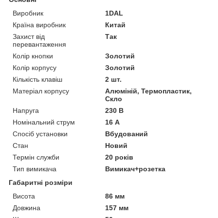
Виробник
1DAL
Країна виробник
Китай
Захист від
Так
перевантаження
Колір кнопки
Золотий
Колір корпусу
Золотий
Кількість клавіш
2 шт.
Матеріал корпусу
Алюміній, Термопластик,
Скло
Напруга
230 В
Номінальний струм
16 А
Спосіб установки
Вбудований
Стан
Новий
Термін служби
20 років
Тип вимикача
Вимикач+розетка
Габаритні розміри
Висота
86 мм
Довжина
157 мм