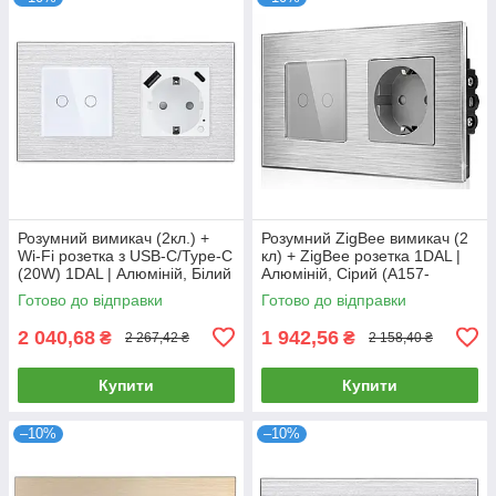
Розумний вимикач (2кл.) +
Розумний ZigBee вимикач (2
Wi-Fi розетка з USB-C/Type-C
кл) + ZigBee розетка 1DAL |
(20W) 1DAL | Алюміній, Білий
Алюміній, Сірий (A157-
(A157-GSW2G.WF-
GSW2G.ZB-ST.ZB.GR)
Готово до відправки
Готово до відправки
STUTC.WF.WT)
2 040,68
1 942,56
₴
₴
2 267,42 ₴
2 158,40 ₴
Купити
Купити
–10%
–10%