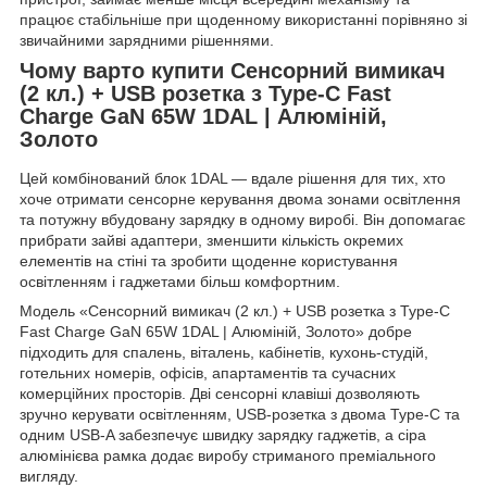
працює стабільніше при щоденному використанні порівняно зі
звичайними зарядними рішеннями.
Чому варто купити Сенсорний вимикач
(2 кл.) + USB розетка з Type-C Fast
Charge GaN 65W 1DAL | Алюміній,
Золото
Цей комбінований блок 1DAL — вдале рішення для тих, хто
хоче отримати сенсорне керування двома зонами освітлення
та потужну вбудовану зарядку в одному виробі. Він допомагає
прибрати зайві адаптери, зменшити кількість окремих
елементів на стіні та зробити щоденне користування
освітленням і гаджетами більш комфортним.
Модель «Сенсорний вимикач (2 кл.) + USB розетка з Type-C
Fast Charge GaN 65W 1DAL | Алюміній, Золото» добре
підходить для спалень, віталень, кабінетів, кухонь-студій,
готельних номерів, офісів, апартаментів та сучасних
комерційних просторів. Дві сенсорні клавіші дозволяють
зручно керувати освітленням, USB-розетка з двома Type-C та
одним USB-A забезпечує швидку зарядку гаджетів, а сіра
алюмінієва рамка додає виробу стриманого преміального
вигляду.