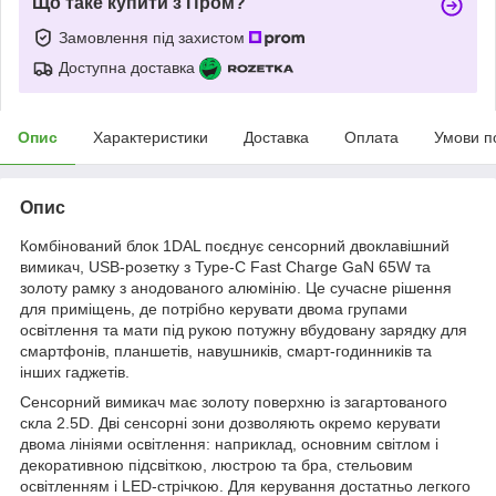
Що таке купити з Пром?
Замовлення під захистом
Доступна доставка
Опис
Характеристики
Доставка
Оплата
Умови п
Опис
Комбінований блок 1DAL поєднує сенсорний двоклавішний
вимикач, USB-розетку з Type-C Fast Charge GaN 65W та
золоту рамку з анодованого алюмінію. Це сучасне рішення
для приміщень, де потрібно керувати двома групами
освітлення та мати під рукою потужну вбудовану зарядку для
смартфонів, планшетів, навушників, смарт-годинників та
інших гаджетів.
Сенсорний вимикач має золоту поверхню із загартованого
скла 2.5D. Дві сенсорні зони дозволяють окремо керувати
двома лініями освітлення: наприклад, основним світлом і
декоративною підсвіткою, люстрою та бра, стельовим
освітленням і LED-стрічкою. Для керування достатньо легкого