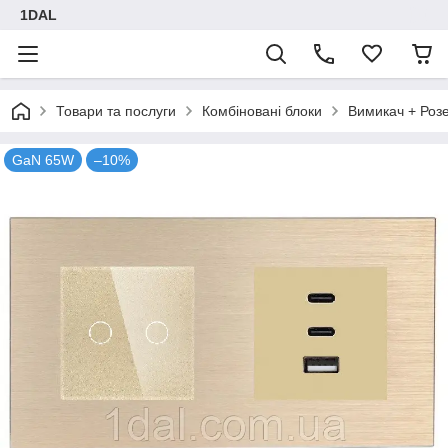
1DAL
Товари та послуги
Комбіновані блоки
Вимикач + Роз
GaN 65W
–10%