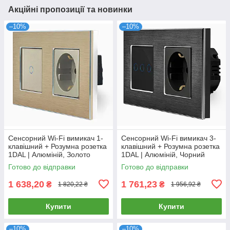
Акційні пропозиції та новинки
–10%
–10%
Сенсорний Wi-Fi вимикач 1-
Сенсорний Wi-Fi вимикач 3-
клавішний + Розумна розетка
клавішний + Розумна розетка
1DAL | Алюміній, Золото
1DAL | Алюміній, Чорний
(A157-GSW1G.WF-ST.WF.GD)
(A157-GSW3G.WF-ST.WF.BL)
Готово до відправки
Готово до відправки
1 638,20
1 761,23
₴
₴
1 820,22 ₴
1 956,92 ₴
Купити
Купити
–10%
–10%