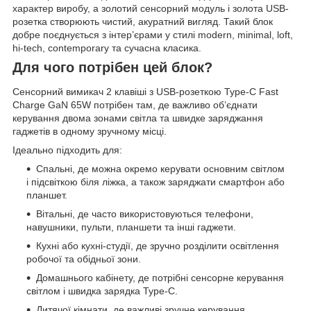
характер виробу, а золотий сенсорний модуль і золота USB-
розетка створюють чистий, акуратний вигляд. Такий блок
добре поєднується з інтер’єрами у стилі modern, minimal, loft,
hi-tech, contemporary та сучасна класика.
Для чого потрібен цей блок?
Сенсорний вимикач 2 клавіші з USB-розеткою Type-C Fast
Charge GaN 65W потрібен там, де важливо об’єднати
керування двома зонами світла та швидке заряджання
гаджетів в одному зручному місці.
Ідеально підходить для:
Спальні, де можна окремо керувати основним світлом
і підсвіткою біля ліжка, а також заряджати смартфон або
планшет.
Вітальні, де часто використовуються телефони,
навушники, пульти, планшети та інші гаджети.
Кухні або кухні-студії, де зручно розділити освітлення
робочої та обідньої зони.
Домашнього кабінету, де потрібні сенсорне керування
світлом і швидка зарядка Type-C.
Дитячої кімнати, де важливі зручне керування