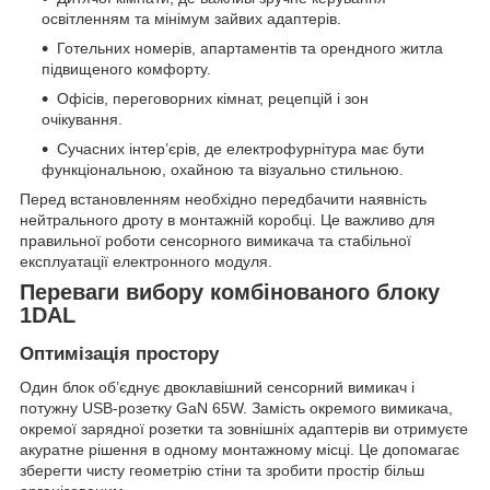
освітленням та мінімум зайвих адаптерів.
Готельних номерів, апартаментів та орендного житла
підвищеного комфорту.
Офісів, переговорних кімнат, рецепцій і зон
очікування.
Сучасних інтер’єрів, де електрофурнітура має бути
функціональною, охайною та візуально стильною.
Перед встановленням необхідно передбачити наявність
нейтрального дроту в монтажній коробці. Це важливо для
правильної роботи сенсорного вимикача та стабільної
експлуатації електронного модуля.
Переваги вибору комбінованого блоку
1DAL
Оптимізація простору
Один блок об’єднує двоклавішний сенсорний вимикач і
потужну USB-розетку GaN 65W. Замість окремого вимикача,
окремої зарядної розетки та зовнішніх адаптерів ви отримуєте
акуратне рішення в одному монтажному місці. Це допомагає
зберегти чисту геометрію стіни та зробити простір більш