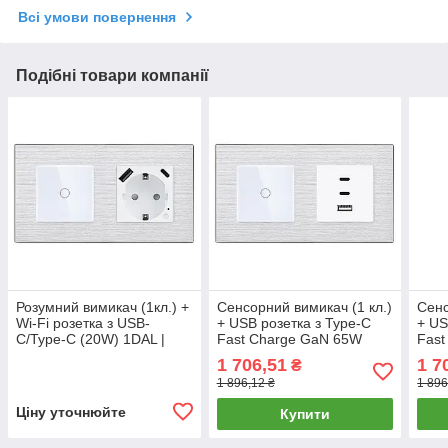
Всі умови повернення
Подібні товари компанії
Розумний вимикач (1кл.) +
Сенсорний вимикач (1 кл.)
Сенс
Wi-Fi розетка з USB-
+ USB розетка з Type-C
+ US
C/Type-C (20W) 1DAL |
Fast Charge GaN 65W
Fast
Алюміній, Білий (A157-
1DAL | Алюміній, Білий
1DAL
1 706,51
1 7
₴
GSW1G.WF-
(A157-GSW1G-
(A1
1 896,12 ₴
1 896
STUTC.WF.WT)
FC65W.WT)
FC6
Ціну уточнюйте
Купити