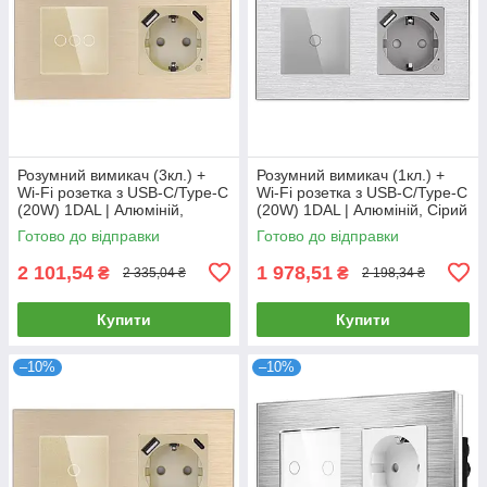
Розумний вимикач (3кл.) +
Розумний вимикач (1кл.) +
Wi-Fi розетка з USB-C/Type-C
Wi-Fi розетка з USB-C/Type-C
(20W) 1DAL | Алюміній,
(20W) 1DAL | Алюміній, Сірий
Золото (A157-GSW3G.WF-
(A157-GSW1G.WF-
Готово до відправки
Готово до відправки
STUTC.WF.GD)
STUTC.WF.GR)
2 101,54
1 978,51
₴
₴
2 335,04 ₴
2 198,34 ₴
Купити
Купити
–10%
–10%