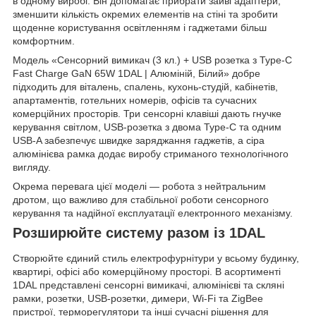
в одному виробі. Він допомагає прибрати зайві адаптери,
зменшити кількість окремих елементів на стіні та зробити
щоденне користування освітленням і гаджетами більш
комфортним.
Модель «Сенсорний вимикач (3 кл.) + USB розетка з Type-C
Fast Charge GaN 65W 1DAL | Алюміній, Білий» добре
підходить для віталень, спалень, кухонь-студій, кабінетів,
апартаментів, готельних номерів, офісів та сучасних
комерційних просторів. Три сенсорні клавіші дають гнучке
керування світлом, USB-розетка з двома Type-C та одним
USB-A забезпечує швидке заряджання гаджетів, а сіра
алюмінієва рамка додає виробу стриманого технологічного
вигляду.
Окрема перевага цієї моделі — робота з нейтральним
дротом, що важливо для стабільної роботи сенсорного
керування та надійної експлуатації електронного механізму.
Розширюйте систему разом із 1DAL
Створюйте єдиний стиль електрофурнітури у всьому будинку,
квартирі, офісі або комерційному просторі. В асортименті
1DAL представлені сенсорні вимикачі, алюмінієві та скляні
рамки, розетки, USB-розетки, димери, Wi-Fi та ZigBee
пристрої, терморегулятори та інші сучасні рішення для