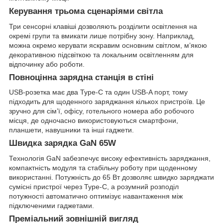
Керування трьома сценаріями світла
Три сенсорні клавіші дозволяють розділити освітлення на
окремі групи та вмикати лише потрібну зону. Наприклад,
можна окремо керувати яскравим основним світлом, м’якою
декоративною підсвіткою та локальним освітленням для
відпочинку або роботи.
Повноцінна зарядна станція в стіні
USB-розетка має два Type-C та один USB-A порт, тому
підходить для щоденного заряджання кількох пристроїв. Це
зручно для сім’ї, офісу, готельного номера або робочого
місця, де одночасно використовуються смартфони,
планшети, навушники та інші гаджети.
Швидка зарядка GaN 65W
Технологія GaN забезпечує високу ефективність заряджання,
компактність модуля та стабільну роботу при щоденному
використанні. Потужність до 65 Вт дозволяє швидко заряджати
сумісні пристрої через Type-C, а розумний розподіл
потужності автоматично оптимізує навантаження між
підключеними гаджетами.
Преміальний зовнішній вигляд