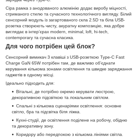
Сіра рамка з анодованого алюмінію додає виробу міцності,
стриманого стилю та сучасного технологічного вигляду. Білий
сенсорний модуль із загартованого скла 2.5D та біла USB-
розетка створюють чисту, акуратну композицію, яка добре
виглядає в інтер’єрах modern, minimal, loft, hi-tech,
contemporary та сучасна класика.
Для чого потрібен цей блок?
Сенсорний вимикач 3 клавіші з USB-розеткою Type-C Fast
Charge GaN 65W потрібен там, де важливо об’єднати
керування кількома зонами освітлення та швидке заряджання
гаджетів в одному місці.
Ідеально підходить для:
Вітальні, де потрібно окремо керувати люстрою,
декоративною підсвіткою та локальним світлом.
Спальні з кількома сценаріями освітлення: основне
світло, бра та підсвітка біля ліжка.
Кухні-студії, де освітлення поділене на робочу, обідню
та декоративну зону.
Коридору або передпокою з кількома лініями світла.