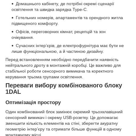
Домашнього кабінету, де потрібні окремі сценарії
освітлення та швидка зарядка Type-C.
Готельних номерів, апартаментів та орендного житла
підвищеного комфорту.
Офісів, переговорних кімнат, рецепцій та зон
очікування.
Сучасних інтер’єрів, де електрофурнітура має бути не
лише функціональною, а й частиною дизайну.
Перед встановленням необхідно передбачити наявність
нейтрального дроту в монтажній коробці. Це важливо для
стабільної роботи сенсорного вимикача та коректного
керування трьома групами освітлення.
Переваги вибору комбінованого блоку
1DAL
Оптимізація простору
Один комбінований блок замінює окремий трьохклавішний
сенсорний вимикач і окрему USB-розетку. Це допомагає
зменшити кількість елементів на стіні, зберегти акуратну
геометрію інтер’єру та отримати більше функцій в одному
монтажному місці.