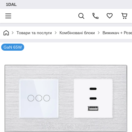
1DAL
Товари та послуги
Комбіновані блоки
Вимикач + Роз
GaN 65W