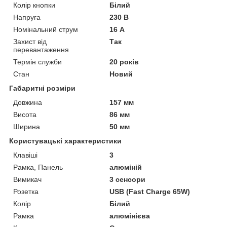
Колір кнопки
Білий
Напруга
230 В
Номінальний струм
16 А
Захист від
Так
перевантаження
Термін служби
20 років
Стан
Новий
Габаритні розміри
Довжина
157 мм
Висота
86 мм
Ширина
50 мм
Користувацькі характеристики
Клавіші
3
Рамка, Панель
алюміній
Вимикач
3 сенсори
Розетка
USB (Fast Charge 65W)
Колір
Білий
Рамка
алюмінієва