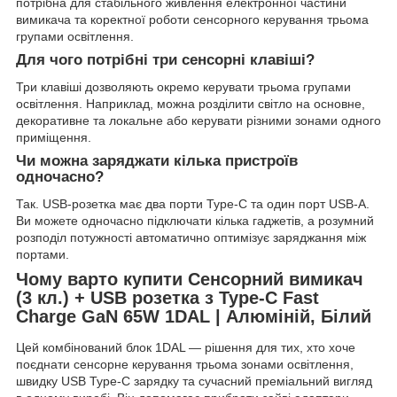
потрібна для стабільного живлення електронної частини
вимикача та коректної роботи сенсорного керування трьома
групами освітлення.
Для чого потрібні три сенсорні клавіші?
Три клавіші дозволяють окремо керувати трьома групами
освітлення. Наприклад, можна розділити світло на основне,
декоративне та локальне або керувати різними зонами одного
приміщення.
Чи можна заряджати кілька пристроїв
одночасно?
Так. USB-розетка має два порти Type-C та один порт USB-A.
Ви можете одночасно підключати кілька гаджетів, а розумний
розподіл потужності автоматично оптимізує заряджання між
портами.
Чому варто купити Сенсорний вимикач
(3 кл.) + USB розетка з Type-C Fast
Charge GaN 65W 1DAL | Алюміній, Білий
Цей комбінований блок 1DAL — рішення для тих, хто хоче
поєднати сенсорне керування трьома зонами освітлення,
швидку USB Type-C зарядку та сучасний преміальний вигляд