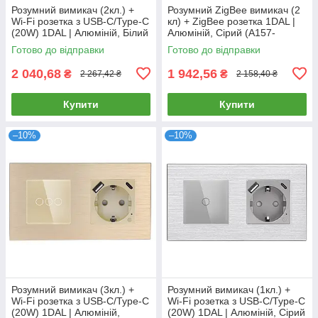
Розумний вимикач (2кл.) +
Розумний ZigBee вимикач (2
Wi-Fi розетка з USB-C/Type-C
кл) + ZigBee розетка 1DAL |
(20W) 1DAL | Алюміній, Білий
Алюміній, Сірий (A157-
(A157-GSW2G.WF-
GSW2G.ZB-ST.ZB.GR)
Готово до відправки
Готово до відправки
STUTC.WF.WT)
2 040,68
1 942,56
₴
₴
2 267,42 ₴
2 158,40 ₴
Купити
Купити
–10%
–10%
Розумний вимикач (3кл.) +
Розумний вимикач (1кл.) +
Wi-Fi розетка з USB-C/Type-C
Wi-Fi розетка з USB-C/Type-C
(20W) 1DAL | Алюміній,
(20W) 1DAL | Алюміній, Сірий