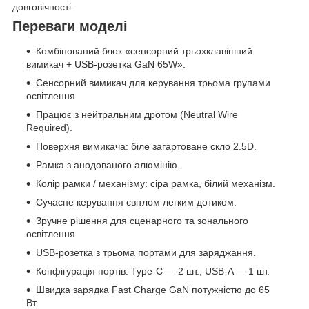
довговічності.
Переваги моделі
Комбінований блок «сенсорний трьохклавішний
вимикач + USB-розетка GaN 65W».
Сенсорний вимикач для керування трьома групами
освітлення.
Працює з нейтральним дротом (Neutral Wire
Required).
Поверхня вимикача: біле загартоване скло 2.5D.
Рамка з анодованого алюмінію.
Колір рамки / механізму: сіра рамка, білий механізм.
Сучасне керування світлом легким дотиком.
Зручне рішення для сценарного та зонального
освітлення.
USB-розетка з трьома портами для заряджання.
Конфігурація портів: Type-C — 2 шт., USB-A — 1 шт.
Швидка зарядка Fast Charge GaN потужністю до 65
Вт.