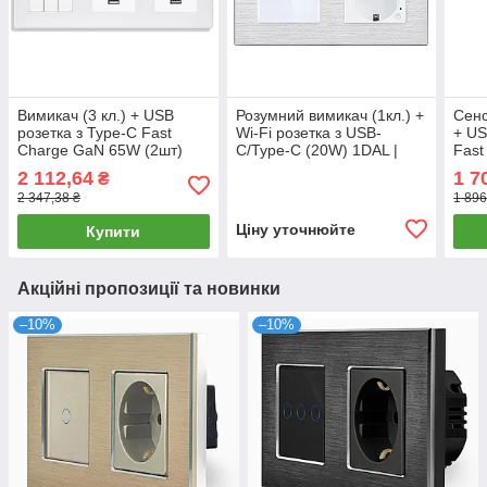
Вимикач (3 кл.) + USB
Розумний вимикач (1кл.) +
Сенс
розетка з Type-C Fast
Wi-Fi розетка з USB-
+ US
Charge GaN 65W (2шт)
C/Type-C (20W) 1DAL |
Fast
1DAL | Білий (P228-SW3G-
Алюміній, Білий (A157-
1DAL
2 112,64
1 7
₴
FC65WX2.WT)
GSW1G.WF-
(A1
2 347,38 ₴
1 896
STUTC.WF.WT)
FC6
Ціну уточнюйте
Купити
Акційні пропозиції та новинки
–10%
–10%