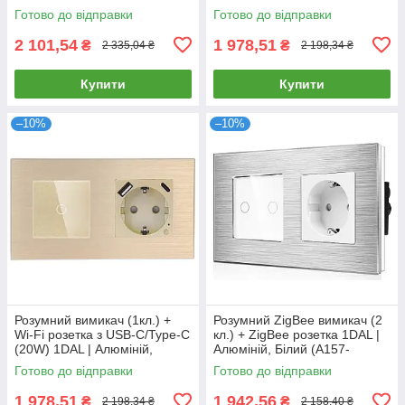
Золото (A157-GSW3G.WF-
(A157-GSW1G.WF-
Готово до відправки
Готово до відправки
STUTC.WF.GD)
STUTC.WF.GR)
2 101,54
1 978,51
₴
₴
2 335,04 ₴
2 198,34 ₴
Купити
Купити
–10%
–10%
Розумний вимикач (1кл.) +
Розумний ZigBee вимикач (2
Wi-Fi розетка з USB-C/Type-C
кл.) + ZigBee розетка 1DAL |
(20W) 1DAL | Алюміній,
Алюміній, Білий (A157-
Золото (A157-GSW1G.WF-
GSW2G.ZB-ST.ZB.WT)
Готово до відправки
Готово до відправки
STUTC.WF.GD)
1 978,51
1 942,56
₴
₴
2 198,34 ₴
2 158,40 ₴