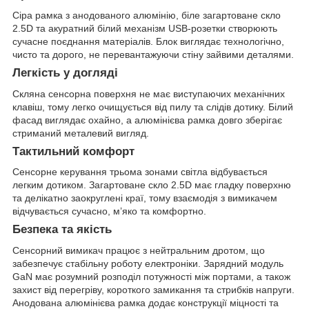
Сіра рамка з анодованого алюмінію, біле загартоване скло
2.5D та акуратний білий механізм USB-розетки створюють
сучасне поєднання матеріалів. Блок виглядає технологічно,
чисто та дорого, не перевантажуючи стіну зайвими деталями.
Легкість у догляді
Скляна сенсорна поверхня не має виступаючих механічних
клавіш, тому легко очищується від пилу та слідів дотику. Білий
фасад виглядає охайно, а алюмінієва рамка довго зберігає
стриманий металевий вигляд.
Тактильний комфорт
Сенсорне керування трьома зонами світла відбувається
легким дотиком. Загартоване скло 2.5D має гладку поверхню
та делікатно заокруглені краї, тому взаємодія з вимикачем
відчувається сучасно, м’яко та комфортно.
Безпека та якість
Сенсорний вимикач працює з нейтральним дротом, що
забезпечує стабільну роботу електроніки. Зарядний модуль
GaN має розумний розподіл потужності між портами, а також
захист від перегріву, короткого замикання та стрибків напруги.
Анодована алюмінієва рамка додає конструкції міцності та