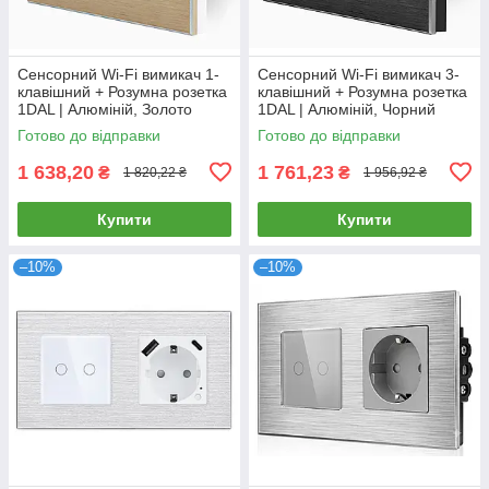
Сенсорний Wi-Fi вимикач 1-
Сенсорний Wi-Fi вимикач 3-
клавішний + Розумна розетка
клавішний + Розумна розетка
1DAL | Алюміній, Золото
1DAL | Алюміній, Чорний
(A157-GSW1G.WF-ST.WF.GD)
(A157-GSW3G.WF-ST.WF.BL)
Готово до відправки
Готово до відправки
1 638,20
1 761,23
₴
₴
1 820,22 ₴
1 956,92 ₴
Купити
Купити
–10%
–10%