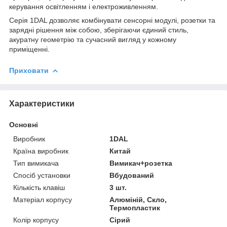
керування освітленням і електроживленням.
Серія 1DAL дозволяє комбінувати сенсорні модулі, розетки та
зарядні рішення між собою, зберігаючи єдиний стиль,
акуратну геометрію та сучасний вигляд у кожному
приміщенні.
Приховати
Характеристики
Основні
Виробник
1DAL
Країна виробник
Китай
Тип вимикача
Вимикач+розетка
Спосіб установки
Вбудований
Кількість клавіш
3 шт.
Матеріал корпусу
Алюміній, Скло,
Термопластик
Колір корпусу
Сірий