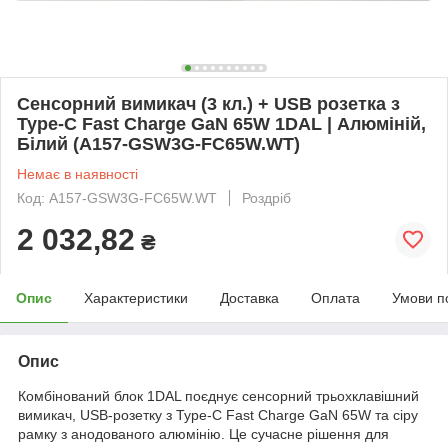
Сенсорний вимикач (3 кл.) + USB розетка з
Type-C Fast Charge GaN 65W 1DAL | Алюміній,
Білий (A157-GSW3G-FC65W.WT)
Немає в наявності
Код: A157-GSW3G-FC65W.WT
Роздріб
2 032,82
₴
Опис
Характеристики
Доставка
Оплата
Умови п
Опис
Комбінований блок 1DAL поєднує сенсорний трьохклавішний
вимикач, USB-розетку з Type-C Fast Charge GaN 65W та сіру
рамку з анодованого алюмінію. Це сучасне рішення для