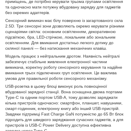
приміщень, де потрібно керувати трьома групами освітлення
та одночасно мати потужну вбудовану зарядку для гаджетів
без окремих адаптерів.
Сенсорний вимикач має білу поверхню із загартованого скла
2.5D. Три сенсорні зони дозволяють окремо керувати різними
сценаріями світла: основним освітленням, декоративною
підсвіткою, бра, LED-стрічкою, локальним або зональним
освітленням. Для вмикання достатньо легкого дотику до
скляної панелі — без натискання механічних клавіш.
Модель працює з нейтральним дротом. Наявність нейтралі
забезпечує стабільне живлення електронної частини
вимикача, коректну роботу сенсорного керування та надійне
вмикання трьох підключених груп освітлення. Це важлива
умова для правильної роботи сенсорного механізму.
USB-розетка в цьому блоці виконує роль повноцінної
вбудованої зарядної станції. Вона оснащена двома портами
Type-C та одним портом USB-A, тому дозволяє заряджати
кілька пристроїв одночасно: смартфон, планшет, навушники,
смарт-годинник, електронну книгу або інший USB-пристрій.
Завдяки підтримці Fast Charge GaN потужністю до 65 Вт блок
підходить для швидкого заряджання сучасних гаджетів, а для
пристроїв із USB-C Power Delivery доступна ефективна
зарядка через Type-C.