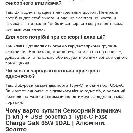
сенсорного вимикача?
Так. Ця модель працює з нейтральним дротом. Нейтраль
потрібна для стабільного живлення електронної частини
вимикача та коректної роботи сенсорного керування трьома
групами освітлення.
Для чого потрібні три сенсорні клавіші?
Три клавіші дозволяють окремо керувати трьома групами
освітлення. Наприклад, можна розділити світло на основне,
декоративне та локальне або керувати різними зонами одного
приміщення.
Чи можна заряджати кілька пристроїв
одночасно?
Так. USB-розетка має два порти Type-C та один порт USB-A.
Ви можете одночасно підключати кілька гаджетів, а розумний
розподіл потужності автоматично оптимізує заряджання між
портами.
Чому варто купити Сенсорний вимикач
(3 кл.) + USB розетка з Type-C Fast
Charge GaN 65W 1DAL | Алюміній,
Золото