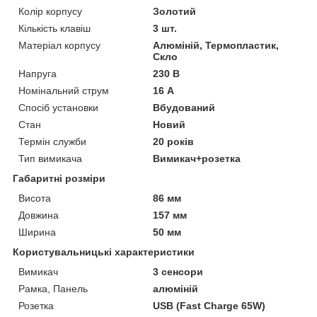
Колір корпусу
Золотий
Кількість клавіш
3 шт.
Матеріал корпусу
Алюміній, Термопластик,
Скло
Напруга
230 В
Номінальний струм
16 А
Спосіб установки
Вбудований
Стан
Новий
Термін служби
20 років
Тип вимикача
Вимикач+розетка
Габаритні розміри
Висота
86 мм
Довжина
157 мм
Ширина
50 мм
Користувальницькі характеристики
Вимикач
3 сенсори
Рамка, Панель
алюміній
Розетка
USB (Fast Charge 65W)