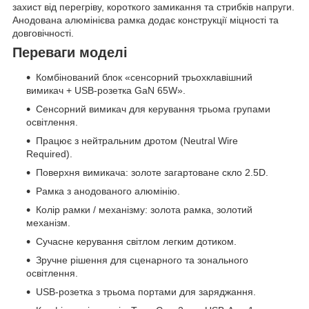
захист від перегріву, короткого замикання та стрибків напруги.
Анодована алюмінієва рамка додає конструкції міцності та
довговічності.
Переваги моделі
Комбінований блок «сенсорний трьохклавішний
вимикач + USB-розетка GaN 65W».
Сенсорний вимикач для керування трьома групами
освітлення.
Працює з нейтральним дротом (Neutral Wire
Required).
Поверхня вимикача: золоте загартоване скло 2.5D.
Рамка з анодованого алюмінію.
Колір рамки / механізму: золота рамка, золотий
механізм.
Сучасне керування світлом легким дотиком.
Зручне рішення для сценарного та зонального
освітлення.
USB-розетка з трьома портами для заряджання.