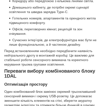
Коридору або передпокою з кількома лініями світла.
Домашнього кабінету, де потрібні окремі сценарії
освітлення та швидка зарядка Type-C.
Готельних номерів, апартаментів та орендного житла
підвищеного комфорту.
Офісів, переговорних кімнат, рецепцій та зон
очікування.
Сучасних інтер’єрів, де електрофурнітура має бути не
лише функціональною, а й частиною дизайну.
Перед встановленням необхідно передбачити наявність
нейтрального дроту в монтажній коробці. Це важливо для
стабільної роботи сенсорного вимикача та коректного
керування трьома групами освітлення.
Переваги вибору комбінованого блоку
1DAL
Оптимізація простору
Один комбінований блок замінює окремий трьохклавішний
сенсорний вимикач і окрему USB-розетку. Це допомагає
зменшити кількість елементів на стіні, зберегти акуратну
геометрію інтер’єру та отримати більше функцій в одному