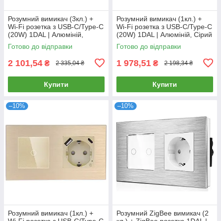
Розумний вимикач (3кл.) +
Розумний вимикач (1кл.) +
Wi-Fi розетка з USB-C/Type-C
Wi-Fi розетка з USB-C/Type-C
(20W) 1DAL | Алюміній,
(20W) 1DAL | Алюміній, Сірий
Золото (A157-GSW3G.WF-
(A157-GSW1G.WF-
Готово до відправки
Готово до відправки
STUTC.WF.GD)
STUTC.WF.GR)
2 101,54
1 978,51
₴
₴
2 335,04 ₴
2 198,34 ₴
Купити
Купити
–10%
–10%
Розумний вимикач (1кл.) +
Розумний ZigBee вимикач (2
Wi-Fi розетка з USB-C/Type-C
кл.) + ZigBee розетка 1DAL |