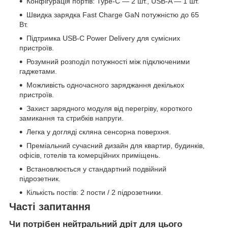
Конфігурація портів: Type-C — 2 шт., USB-A — 1 шт.
Швидка зарядка Fast Charge GaN потужністю до 65
Вт.
Підтримка USB-C Power Delivery для сумісних
пристроїв.
Розумний розподіл потужності між підключеними
гаджетами.
Можливість одночасного заряджання декількох
пристроїв.
Захист зарядного модуля від перегріву, короткого
замикання та стрибків напруги.
Легка у догляді скляна сенсорна поверхня.
Преміальний сучасний дизайн для квартир, будинків,
офісів, готелів та комерційних приміщень.
Встановлюється у стандартний подвійний
підрозетник.
Кількість постів: 2 пости / 2 підрозетники.
Часті запитання
Чи потрібен нейтральний дріт для цього