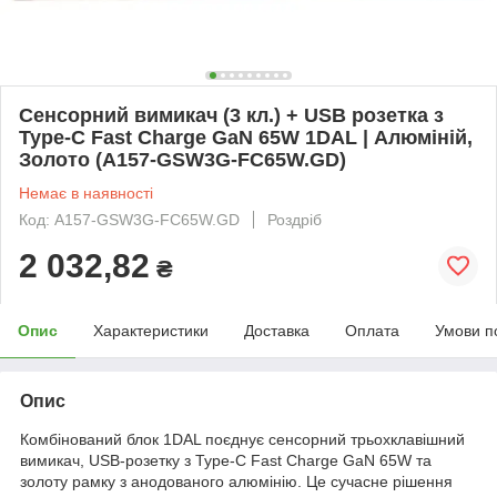
Сенсорний вимикач (3 кл.) + USB розетка з
Type-C Fast Charge GaN 65W 1DAL | Алюміній,
Золото (A157-GSW3G-FC65W.GD)
Немає в наявності
Код: A157-GSW3G-FC65W.GD
Роздріб
2 032,82
₴
Опис
Характеристики
Доставка
Оплата
Умови п
Опис
Комбінований блок 1DAL поєднує сенсорний трьохклавішний
вимикач, USB-розетку з Type-C Fast Charge GaN 65W та
золоту рамку з анодованого алюмінію. Це сучасне рішення