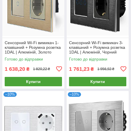
Сенсорний Wi-Fi вимикач 1-
Сенсорний Wi-Fi вимикач 3-
клавішний + Розумна розетка
клавішний + Розумна розетка
1DAL | Алюміній, Золото
1DAL | Алюміній, Чорний
(A157-GSW1G.WF-ST.WF.GD)
(A157-GSW3G.WF-ST.WF.BL)
Готово до відправки
Готово до відправки
1 638,20
1 761,23
₴
₴
1 820,22 ₴
1 956,92 ₴
Купити
Купити
–10%
–10%