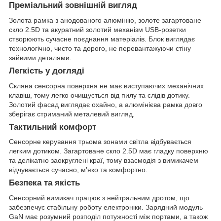
Преміальний зовнішній вигляд
Золота рамка з анодованого алюмінію, золоте загартоване
скло 2.5D та акуратний золотий механізм USB-розетки
створюють сучасне поєднання матеріалів. Блок виглядає
технологічно, чисто та дорого, не перевантажуючи стіну
зайвими деталями.
Легкість у догляді
Скляна сенсорна поверхня не має виступаючих механічних
клавіш, тому легко очищується від пилу та слідів дотику.
Золотий фасад виглядає охайно, а алюмінієва рамка довго
зберігає стриманий металевий вигляд.
Тактильний комфорт
Сенсорне керування трьома зонами світла відбувається
легким дотиком. Загартоване скло 2.5D має гладку поверхню
та делікатно заокруглені краї, тому взаємодія з вимикачем
відчувається сучасно, м’яко та комфортно.
Безпека та якість
Сенсорний вимикач працює з нейтральним дротом, що
забезпечує стабільну роботу електроніки. Зарядний модуль
GaN має розумний розподіл потужності між портами, а також