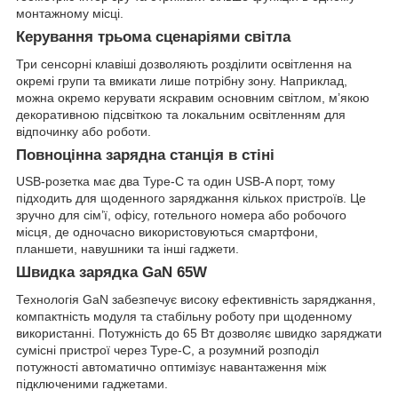
монтажному місці.
Керування трьома сценаріями світла
Три сенсорні клавіші дозволяють розділити освітлення на
окремі групи та вмикати лише потрібну зону. Наприклад,
можна окремо керувати яскравим основним світлом, м’якою
декоративною підсвіткою та локальним освітленням для
відпочинку або роботи.
Повноцінна зарядна станція в стіні
USB-розетка має два Type-C та один USB-A порт, тому
підходить для щоденного заряджання кількох пристроїв. Це
зручно для сім’ї, офісу, готельного номера або робочого
місця, де одночасно використовуються смартфони,
планшети, навушники та інші гаджети.
Швидка зарядка GaN 65W
Технологія GaN забезпечує високу ефективність заряджання,
компактність модуля та стабільну роботу при щоденному
використанні. Потужність до 65 Вт дозволяє швидко заряджати
сумісні пристрої через Type-C, а розумний розподіл
потужності автоматично оптимізує навантаження між
підключеними гаджетами.