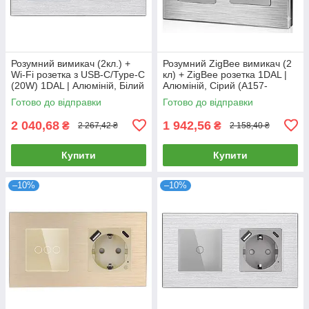
Розумний вимикач (2кл.) +
Розумний ZigBee вимикач (2
Wi-Fi розетка з USB-C/Type-C
кл) + ZigBee розетка 1DAL |
(20W) 1DAL | Алюміній, Білий
Алюміній, Сірий (A157-
(A157-GSW2G.WF-
GSW2G.ZB-ST.ZB.GR)
Готово до відправки
Готово до відправки
STUTC.WF.WT)
2 040,68
1 942,56
₴
₴
2 267,42 ₴
2 158,40 ₴
Купити
Купити
–10%
–10%