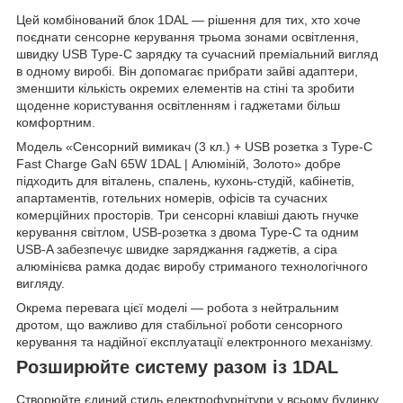
Цей комбінований блок 1DAL — рішення для тих, хто хоче
поєднати сенсорне керування трьома зонами освітлення,
швидку USB Type-C зарядку та сучасний преміальний вигляд
в одному виробі. Він допомагає прибрати зайві адаптери,
зменшити кількість окремих елементів на стіні та зробити
щоденне користування освітленням і гаджетами більш
комфортним.
Модель «Сенсорний вимикач (3 кл.) + USB розетка з Type-C
Fast Charge GaN 65W 1DAL | Алюміній, Золото» добре
підходить для віталень, спалень, кухонь-студій, кабінетів,
апартаментів, готельних номерів, офісів та сучасних
комерційних просторів. Три сенсорні клавіші дають гнучке
керування світлом, USB-розетка з двома Type-C та одним
USB-A забезпечує швидке заряджання гаджетів, а сіра
алюмінієва рамка додає виробу стриманого технологічного
вигляду.
Окрема перевага цієї моделі — робота з нейтральним
дротом, що важливо для стабільної роботи сенсорного
керування та надійної експлуатації електронного механізму.
Розширюйте систему разом із 1DAL
Створюйте єдиний стиль електрофурнітури у всьому будинку,