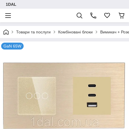
1DAL
Товари та послуги
Комбіновані блоки
Вимикач + Роз
GaN 65W