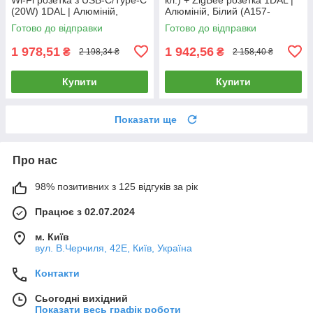
(20W) 1DAL | Алюміній,
Алюміній, Білий (A157-
Золото (A157-GSW1G.WF-
GSW2G.ZB-ST.ZB.WT)
Готово до відправки
Готово до відправки
STUTC.WF.GD)
1 978,51
1 942,56
₴
₴
2 198,34 ₴
2 158,40 ₴
Купити
Купити
Показати ще
Про нас
98% позитивних з 125 відгуків за рік
Працює з 02.07.2024
м. Київ
вул. В.Черчиля, 42Е, Київ, Україна
Контакти
Сьогодні вихідний
Показати весь графік роботи