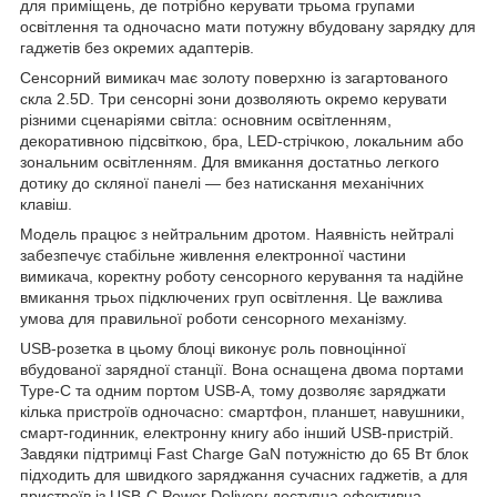
для приміщень, де потрібно керувати трьома групами
освітлення та одночасно мати потужну вбудовану зарядку для
гаджетів без окремих адаптерів.
Сенсорний вимикач має золоту поверхню із загартованого
скла 2.5D. Три сенсорні зони дозволяють окремо керувати
різними сценаріями світла: основним освітленням,
декоративною підсвіткою, бра, LED-стрічкою, локальним або
зональним освітленням. Для вмикання достатньо легкого
дотику до скляної панелі — без натискання механічних
клавіш.
Модель працює з нейтральним дротом. Наявність нейтралі
забезпечує стабільне живлення електронної частини
вимикача, коректну роботу сенсорного керування та надійне
вмикання трьох підключених груп освітлення. Це важлива
умова для правильної роботи сенсорного механізму.
USB-розетка в цьому блоці виконує роль повноцінної
вбудованої зарядної станції. Вона оснащена двома портами
Type-C та одним портом USB-A, тому дозволяє заряджати
кілька пристроїв одночасно: смартфон, планшет, навушники,
смарт-годинник, електронну книгу або інший USB-пристрій.
Завдяки підтримці Fast Charge GaN потужністю до 65 Вт блок
підходить для швидкого заряджання сучасних гаджетів, а для
пристроїв із USB-C Power Delivery доступна ефективна