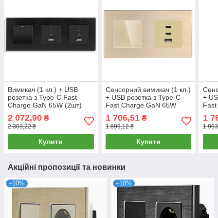
Вимикач (1 кл.) + USB
Сенсорний вимикач (1 кл.)
Сенс
розетка з Type-C Fast
+ USB розетка з Type-C
+ US
Charge GaN 65W (2шт)
Fast Charge GaN 65W
Fast
1DAL | Чорний (P228-
1DAL | Алюміній, Золото
1DAL
2 072,90
1 706,51
1 7
₴
₴
SW1G-FC65WX2.BL)
(A157-GSW1G-
(A1
2 303,22 ₴
1 896,12 ₴
1 963
FC65W.GD)
FC6
Купити
Купити
Акційні пропозиції та новинки
–10%
–10%