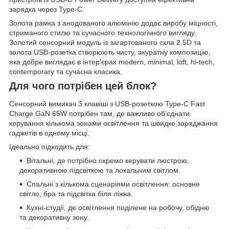
зарядка через Type-C.
Золота рамка з анодованого алюмінію додає виробу міцності,
стриманого стилю та сучасного технологічного вигляду.
Золотий сенсорний модуль із загартованого скла 2.5D та
золота USB-розетка створюють чисту, акуратну композицію,
яка добре виглядає в інтер’єрах modern, minimal, loft, hi-tech,
contemporary та сучасна класика.
Для чого потрібен цей блок?
Сенсорний вимикач 3 клавіші з USB-розеткою Type-C Fast
Charge GaN 65W потрібен там, де важливо об’єднати
керування кількома зонами освітлення та швидке заряджання
гаджетів в одному місці.
Ідеально підходить для:
Вітальні, де потрібно окремо керувати люстрою,
декоративною підсвіткою та локальним світлом.
Спальні з кількома сценаріями освітлення: основне
світло, бра та підсвітка біля ліжка.
Кухні-студії, де освітлення поділене на робочу, обідню
та декоративну зону.