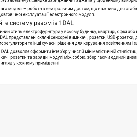
65W забезпечує швидке заряджання гаджетів у щоденному викорис
ага моделі — робота з нейтральним дротом, що важливо для стабі
овговічної експлуатації електронного модуля.
те систему разом із 1DAL
ний стиль електрофурнітури у всьому будинку, квартирі, офісі або 
DAL представлені скляні сенсорні вимикачі, розетки, USB-розетки, д
морегулятори та інші сучасні рішення для керування освітленням і
1DAL дозволяє оформити інтер’єр у чистій мінімалістичній стилістиц
качі, розетки та зарядні модулі між собою, зберігаючи єдиний дизай
вигляд у кожному приміщенні.