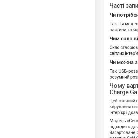
Часті зап
Чи потрібе
Так. Ця моде
частини та ко
Чим скло ві
Скло створює 
світлих інтер
Чи можна з
Так. USB-розе
розумний роз
Чому варт
Charge Ga
Цей скляний с
керування сві
інтер’єр і до
Модель «Сенсо
підходить для
Загартоване с