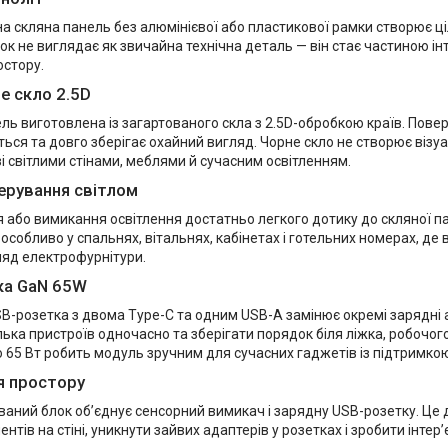
а скляна панель без алюмінієвої або пластикової рамки створює ці
блок не виглядає як звичайна технічна деталь — він стає частиною ін
остору.
е скло 2.5D
ь виготовлена із загартованого скла з 2.5D-обробкою країв. Повер
ься та довго зберігає охайний вигляд. Чорне скло не створює візу
і світлими стінами, меблями й сучасним освітленням.
ерування світлом
 або вимикання освітлення достатньо легкого дотику до скляної п
 особливо у спальнях, вітальнях, кабінетах і готельних номерах, де
ляд електрофурнітури.
ка GaN 65W
B-розетка з двома Type-C та одним USB-A замінює окремі зарядні 
ька пристроїв одночасно та зберігати порядок біля ліжка, робочого
 65 Вт робить модуль зручним для сучасних гаджетів із підтримко
я простору
ваний блок об’єднує сенсорний вимикач і зарядну USB-розетку. Це 
нтів на стіні, уникнути зайвих адаптерів у розетках і зробити інтер