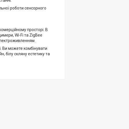
танні.
льної роботи сенсорного
комерційному просторі. В
имери, Wi-Fi та ZigBee
 електроживленням.
і. Ви можете комбінувати
н, білу скляну естетику та