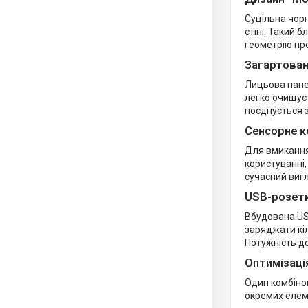
Суцільна чорн
стіні. Такий 
геометрію пр
Загартован
Лицьова панел
легко очищуєт
поєднується з
Сенсорне к
Для вмикання
користуванні,
сучасний виг
USB-розет
Вбудована US
заряджати кіл
Потужність до
Оптимізаці
Один комбіно
окремих елеме