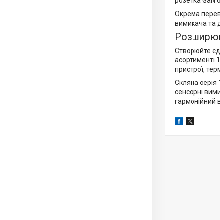
розетка GaN 
Окрема перев
вимикача та д
Розширюй
Створюйте єди
асортименті 1
пристрої, тер
Скляна серія 
сенсорні вими
гармонійний 