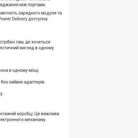
ряджання між портами.
пактність зарядного модуля та
Power Delivery доступна
отрібен там, де хочеться
лістичний вигляд в одному
она в одному місці.
без зайвих адаптерів.
у.
нтажній коробці. Це важлива
лектронного механізму.