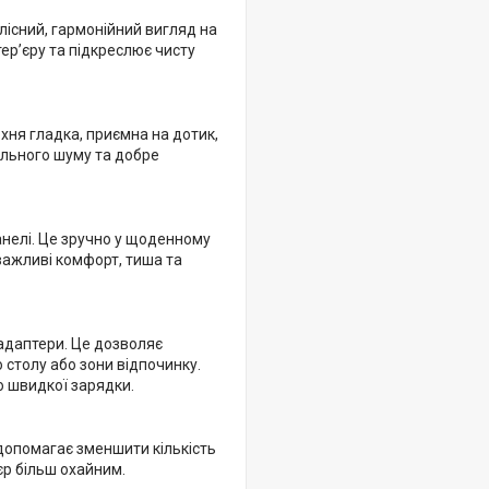
лісний, гармонійний вигляд на
тер’єру та підкреслює чисту
хня гладка, приємна на дотик,
ального шуму та добре
анелі. Це зручно у щоденному
 важливі комфорт, тиша та
адаптери. Це дозволяє
 столу або зони відпочинку.
ю швидкої зарядки.
допомагає зменшити кількість
’єр більш охайним.