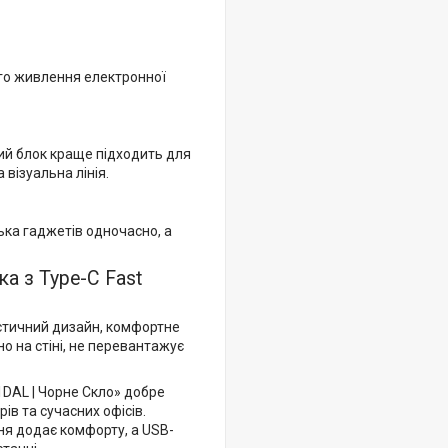
ого живлення електронної
кий блок краще підходить для
 візуальна лінія.
ька гаджетів одночасно, а
а з Type-C Fast
істичний дизайн, комфортне
о на стіні, не перевантажує
1DAL | Чорне Скло» добре
ів та сучасних офісів.
ня додає комфорту, а USB-