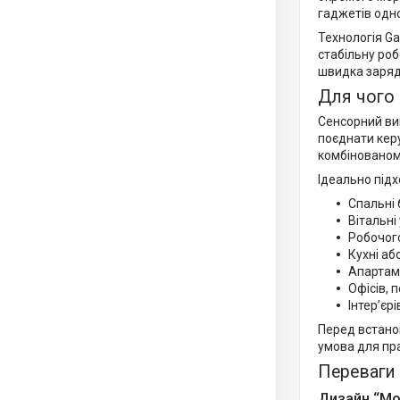
гаджетів одн
Технологія G
стабільну роб
швидка заряд
Для чого 
Сенсорний вим
поєднати кер
комбінованом
Ідеально підх
Спальні 
Вітальні
Робочого
Кухні аб
Апартаме
Офісів, 
Інтер’єрі
Перед встано
умова для пра
Переваги 
Дизайн “Мо