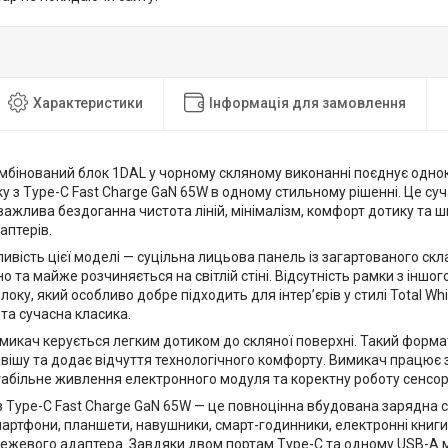
Характеристики
Інформація для замовлення
мбінований блок 1DAL у чорному скляному виконанні поєднує одн
у з Type-C Fast Charge GaN 65W в одному стильному рішенні. Це су
е важлива бездоганна чистота ліній, мінімалізм, комфорт дотику т
аптерів.
ивість цієї моделі — суцільна лицьова панель із загартованого скл
но та майже розчиняється на світлій стіні. Відсутність рамки з іншо
локу, який особливо добре підходить для інтер’єрів у стилі Total Whi
та сучасна класика.
микач керується легким дотиком до скляної поверхні. Такий форма
авішу та додає відчуття технологічного комфорту. Вимикач працює
табільне живлення електронного модуля та коректну роботу сенсор
 Type-C Fast Charge GaN 65W — це повноцінна вбудована зарядна ст
ртфони, планшети, навушники, смарт-годинники, електронні книги 
ежевого адаптера. Завдяки двом портам Type-C та одному USB-A 