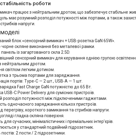
 стабільність роботи
микач працює з нейтральним дротом, що забезпечує стабільне жив
ль має розумний розподіл потужності між портами, а також захист 
стрибків напруги.
 моделі
ваний блок «сенсорний вимикач + USB-розетка GaN 65W».
 чорне скляне виконання без металевої рамки.
панель із загартованого скла 2.5D.
вішний сенсорний вимикач для керування однією групою освітленн
з нейтральним дротом.
я світлом легким дотиком.
етка з трьома портами для заряджання.
ація портів: Type-C — 2 шт., USB-A — 1 шт.
арядка Fast Charge GaN потужністю до 65 Вт.
а USB-C Power Delivery для сумісних пристроїв.
й розподіл потужності між підключеними гаджетами.
сть одночасного заряджання кількох пристроїв.
ід перегріву, короткого замикання та стрибків напруги.
догляді гладка скляна поверхня.
ь для сучасних, мінімалістичних і преміальних інтер’єрів.
юється у стандартний подвійний підрозетник.
 постів: 2 пости / 2 підрозетники.