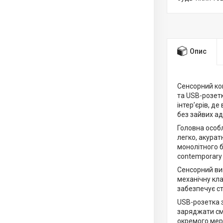
Опис
Сенсорний ко
та USB-розетк
інтер’єрів, д
без зайвих ад
Головна особл
легко, акурат
монолітного б
contemporary 
Сенсорний ви
механічну кл
забезпечує с
USB-розетка з
заряджати сма
окремого мер