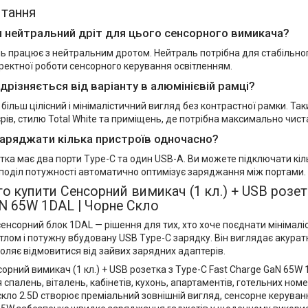
итання
н нейтральний дріт для цього сенсорного вимикача?
ль працює з нейтральним дротом. Нейтраль потрібна для стабільн
ректної роботи сенсорного керування освітленням.
дрізняється від варіанту в алюмінієвій рамці?
більш цілісний і мінімалістичний вигляд без контрастної рамки. Та
’єрів, стилю Total White та приміщень, де потрібна максимально чиста
аряджати кілька пристроїв одночасно?
тка має два порти Type-C та один USB-A. Ви можете підключати кіл
поділ потужності автоматично оптимізує заряджання між портами.
о купити Сенсорний вимикач (1 кл.) + USB розетк
N 65W 1DAL | Чорне Скло
енсорний блок 1DAL — рішення для тих, хто хоче поєднати мінімал
тлом і потужну вбудовану USB Type-C зарядку. Він виглядає акуратн
зволяє відмовитися від зайвих зарядних адаптерів.
рний вимикач (1 кл.) + USB розетка з Type-C Fast Charge GaN 65W 
 спалень, віталень, кабінетів, кухонь, апартаментів, готельних номер
кло 2.5D створює преміальний зовнішній вигляд, сенсорне керуван