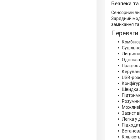
Безпека та
Сенсорний ви
Зарядний моду
замикання та 
Переваги
Комбіно
Суцільне
Лицьова 
Однокла
Працює 
Керуванн
USB-роз
Конфігур
Швидка з
Підтримк
Розумни
Можливі
Захист в
Легка у 
Підходит
Встановл
Кількість