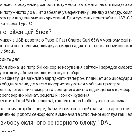
очасно, а розумний розподіл потужності автоматично оптимізує за
aN потужністю до 65 Вт забезпечує ефективну швидку зарядку, ком
оту при щоденному використанні. Для сумісних пристроїв із USB-C 
ка через Type-C.
потрібен цей блок?
икач з USB-розеткою Type-C Fast Charge GaN 65W у чорному склі п
ування освітленням, швидку зарядку гаджетів і преміальний мініма
у блоці.
одить для:
біля ліжка, де потрібні сенсорне керування світлом і зарядка смартф
 у світлому або мінімалістичному інтер’єрі.
 кабінету, де важливо заряджати телефон, планшет або аксесуари 
о обідньої зони, де часто використовуються мобільні пристрої.
нтів, готельних номерів та орендного житла підвищеного комфорт
переговорних кімнат, рецепцій і зон очікування.
в у стилі Total White, minimal, modern, hi-tech або сучасна класика.
вленням потрібно передбачити наявність нейтрального дроту в мо
вильної роботи сенсорного вимикача та стабільної експлуатації е
вибору скляного сенсорного блоку 1DAL
ноліт”