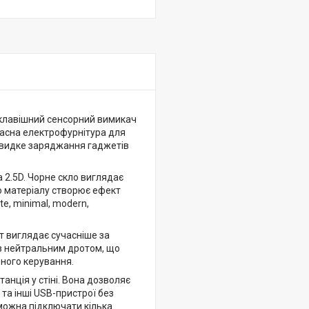
оклавішний сенсорний вимикач
часна електрофурнітура для
а швидке заряджання гаджетів
а 2.5D. Чорне скло виглядає
го матеріалу створює ефект
te, minimal, modern,
т виглядає сучасніше за
 з нейтральним дротом, що
ного керування.
анція у стіні. Вона дозволяє
та інші USB-пристрої без
можна підключати кілька