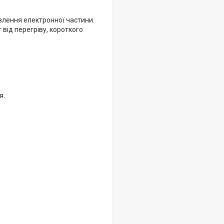
лення електронної частини.
від перегріву, короткого
я.