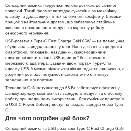
Сенсорний вимикач керується легким дотиком до скляної
поверхні. Такий формат виглядає сучасніше за механічну
клавішу та додає відчуття технологічного комфорту. Вимикач
працює з нейтральним дротом, що забезпечує стабільне
живлення електронного модуля та коректну роботу
сенсорного керування.
USB-розетка з Type-C Fast Charge GaN 65W — це повноцінна
вбудована зарядна станція у стіні. Вона дозволяє заряджати
смартфони, планшети, навушники, смарт-годинники,
електронні книги та інші USB-пристрої без окремого
мережевого адаптера. Завдяки двом портам Type-C та
одному USB-A можна підключати кілька гаджетів одночасно, а
розумний розподіл потужності автоматично оптимізує
заряджання між портами.
Технологія GaN потужністю до 65 Вт забезпечує ефективну
швидку зарядку, компактність зарядного модуля та стабільну
роботу при щоденному використанні. Для сумісних пристроїв
із USB-C Power Delivery доступна швидка зарядка через Type-
C.
Для чого потрібен цей блок?
Сенсорний вимикач з USB-розеткою Type-C Fast Charge GaN