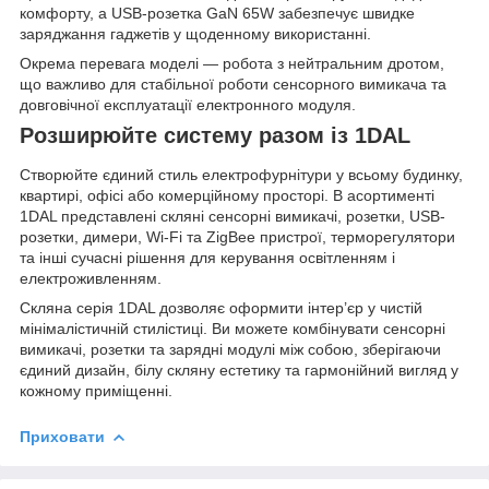
комфорту, а USB-розетка GaN 65W забезпечує швидке
заряджання гаджетів у щоденному використанні.
Окрема перевага моделі — робота з нейтральним дротом,
що важливо для стабільної роботи сенсорного вимикача та
довговічної експлуатації електронного модуля.
Розширюйте систему разом із 1DAL
Створюйте єдиний стиль електрофурнітури у всьому будинку,
квартирі, офісі або комерційному просторі. В асортименті
1DAL представлені скляні сенсорні вимикачі, розетки, USB-
розетки, димери, Wi-Fi та ZigBee пристрої, терморегулятори
та інші сучасні рішення для керування освітленням і
електроживленням.
Скляна серія 1DAL дозволяє оформити інтер’єр у чистій
мінімалістичній стилістиці. Ви можете комбінувати сенсорні
вимикачі, розетки та зарядні модулі між собою, зберігаючи
єдиний дизайн, білу скляну естетику та гармонійний вигляд у
кожному приміщенні.
Приховати