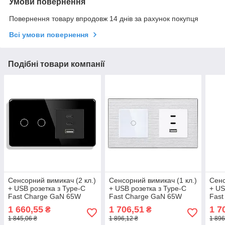
Умови повернення
Повернення товару впродовж 14 днів за рахунок покупця
Всі умови повернення
Подібні товари компанії
Сенсорний вимикач (2 кл.)
Сенсорний вимикач (1 кл.)
Сенс
+ USB розетка з Type-C
+ USB розетка з Type-C
+ US
Fast Charge GaN 65W
Fast Charge GaN 65W
Fast
1DAL | Чорне Скло
1DAL | Алюміній, Білий
1DAL
1 660,55
1 706,51
1 7
₴
₴
(G157D-SW2G-FC65W.BL)
(A157-GSW1G-
(A1
1 845,06 ₴
1 896,12 ₴
1 896
FC65W.WT)
FC6