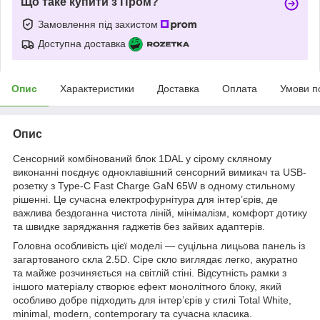
Що таке купити з Пром?
Замовлення під захистом
Доступна доставка
Опис
Характеристики
Доставка
Оплата
Умови п
Опис
Сенсорний комбінований блок 1DAL у сірому скляному
виконанні поєднує одноклавішний сенсорний вимикач та USB-
розетку з Type-C Fast Charge GaN 65W в одному стильному
рішенні. Це сучасна електрофурнітура для інтер’єрів, де
важлива бездоганна чистота ліній, мінімалізм, комфорт дотику
та швидке заряджання гаджетів без зайвих адаптерів.
Головна особливість цієї моделі — суцільна лицьова панель із
загартованого скла 2.5D. Сіре скло виглядає легко, акуратно
та майже розчиняється на світлій стіні. Відсутність рамки з
іншого матеріалу створює ефект монолітного блоку, який
особливо добре підходить для інтер’єрів у стилі Total White,
minimal, modern, contemporary та сучасна класика.