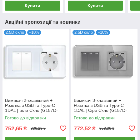
Купити
Купити
Акційні пропозиції та новинки
2.5D скло
–10%
2.5D скло
–10%
Вимикач 2-клавішний +
Вимикач 3-клавішний +
Розетка з USB та Type-C
Розетка з USB та Type-C
1DAL | Біле Скло (G157D-
1DAL | Сіре Скло (G157D-
PSW2G-STUTC.WT)
PSW3G-STUTC.GR)
Готово до відправки
Готово до відправки
752,65
772,52
₴
₴
836,28 ₴
858,36 ₴