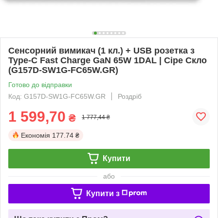
Сенсорний вимикач (1 кл.) + USB розетка з
Type-C Fast Charge GaN 65W 1DAL | Сіре Скло
(G157D-SW1G-FC65W.GR)
Готово до відправки
Код: G157D-SW1G-FC65W.GR
Роздріб
1 599,70
₴
1 777,44 ₴
Економія
177.74 ₴
Купити
або
Купити з