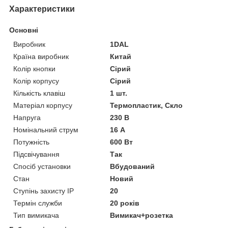
Характеристики
Основні
Виробник
1DAL
Країна виробник
Китай
Колір кнопки
Сірий
Колір корпусу
Сірий
Кількість клавіш
1 шт.
Матеріал корпусу
Термопластик, Скло
Напруга
230 В
Номінальний струм
16 А
Потужність
600 Вт
Підсвічування
Так
Спосіб установки
Вбудований
Стан
Новий
Ступінь захисту IP
20
Термін служби
20 років
Тип вимикача
Вимикач+розетка