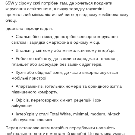
65W у сірому склі потрібен там, де хочеться поєднати
керування освітленням, швидку зарядку гаджетів і
преміальний мінімалістичний вигляд в одному комбінованому
блоці.
Ідеально підходить для:
Спальні біля ліжка, де потрібні сенсорне керування
світлом і зарядка смартфона в одному місці.
Вітальні у світлому або мінімалістичному інтер’єрі.
Робочого кабінету, де важливо заряджати телефон,
планшет або аксесуари без зайвих адаптерів.
Кухні або обідньої зони, де часто використовуються
мобільні пристрої.
Апартаментів, готельних номерів та орендного житла
підвищеного комфорту.
Офісів, переговорних кімнат, рецепцій і зон
очікування.
Інтер’єрів у стилі Total White, minimal, modern, hi-tech
або сучасна класика.
Перед встановленням потрібно передбачити наявність
нейтрального дроту в монтажній коробці. Це важлива умова