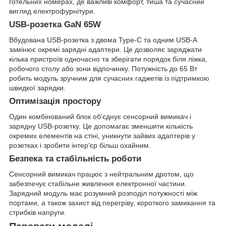
готельних номерах, де важливі комфорт, тиша та сучасний
вигляд електрофурнітури.
USB-розетка GaN 65W
Вбудована USB-розетка з двома Type-C та одним USB-A
замінює окремі зарядні адаптери. Це дозволяє заряджати
кілька пристроїв одночасно та зберігати порядок біля ліжка,
робочого столу або зони відпочинку. Потужність до 65 Вт
робить модуль зручним для сучасних гаджетів із підтримкою
швидкої зарядки.
Оптимізація простору
Один комбінований блок об’єднує сенсорний вимикач і
зарядну USB-розетку. Це допомагає зменшити кількість
окремих елементів на стіні, уникнути зайвих адаптерів у
розетках і зробити інтер’єр більш охайним.
Безпека та стабільність роботи
Сенсорний вимикач працює з нейтральним дротом, що
забезпечує стабільне живлення електронної частини.
Зарядний модуль має розумний розподіл потужності між
портами, а також захист від перегріву, короткого замикання та
стрибків напруги.