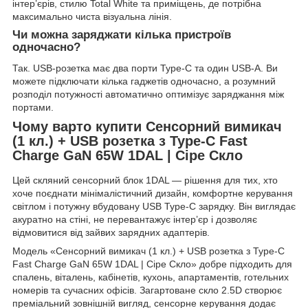
інтер’єрів, стилю Total White та приміщень, де потрібна
максимально чиста візуальна лінія.
Чи можна заряджати кілька пристроїв
одночасно?
Так. USB-розетка має два порти Type-C та один USB-A. Ви
можете підключати кілька гаджетів одночасно, а розумний
розподіл потужності автоматично оптимізує заряджання між
портами.
Чому варто купити Сенсорний вимикач
(1 кл.) + USB розетка з Type-C Fast
Charge GaN 65W 1DAL | Сіре Скло
Цей скляний сенсорний блок 1DAL — рішення для тих, хто
хоче поєднати мінімалістичний дизайн, комфортне керування
світлом і потужну вбудовану USB Type-C зарядку. Він виглядає
акуратно на стіні, не перевантажує інтер’єр і дозволяє
відмовитися від зайвих зарядних адаптерів.
Модель «Сенсорний вимикач (1 кл.) + USB розетка з Type-C
Fast Charge GaN 65W 1DAL | Сіре Скло» добре підходить для
спалень, віталень, кабінетів, кухонь, апартаментів, готельних
номерів та сучасних офісів. Загартоване скло 2.5D створює
преміальний зовнішній вигляд, сенсорне керування додає