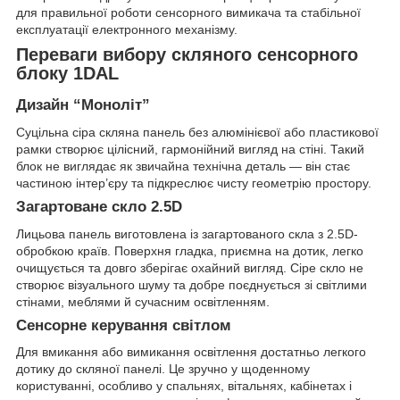
для правильної роботи сенсорного вимикача та стабільної
експлуатації електронного механізму.
Переваги вибору скляного сенсорного
блоку 1DAL
Дизайн “Моноліт”
Суцільна сіра скляна панель без алюмінієвої або пластикової
рамки створює цілісний, гармонійний вигляд на стіні. Такий
блок не виглядає як звичайна технічна деталь — він стає
частиною інтер’єру та підкреслює чисту геометрію простору.
Загартоване скло 2.5D
Лицьова панель виготовлена із загартованого скла з 2.5D-
обробкою країв. Поверхня гладка, приємна на дотик, легко
очищується та довго зберігає охайний вигляд. Сіре скло не
створює візуального шуму та добре поєднується зі світлими
стінами, меблями й сучасним освітленням.
Сенсорне керування світлом
Для вмикання або вимикання освітлення достатньо легкого
дотику до скляної панелі. Це зручно у щоденному
користуванні, особливо у спальнях, вітальнях, кабінетах і