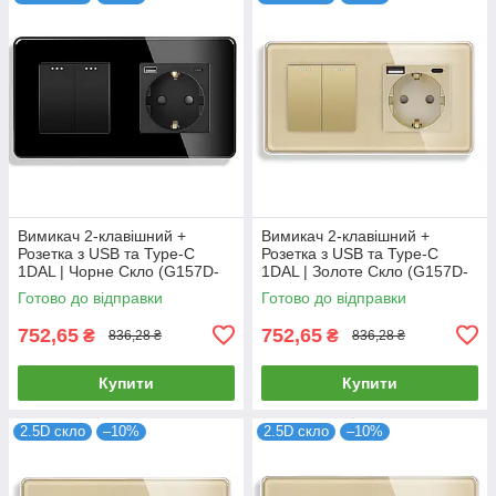
Вимикач 2-клавішний +
Вимикач 2-клавішний +
Розетка з USB та Type-C
Розетка з USB та Type-C
1DAL | Чорне Скло (G157D-
1DAL | Золоте Скло (G157D-
PSW2G-STUTC.BL)
PSW2G-STUTC.GD)
Готово до відправки
Готово до відправки
752,65
752,65
₴
₴
836,28 ₴
836,28 ₴
Купити
Купити
2.5D скло
–10%
2.5D скло
–10%