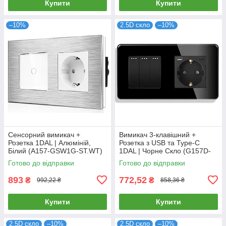
Купити
Купити
–10%
2.5D скло
–10%
Сенсорний вимикач +
Вимикач 3-клавішний +
Розетка 1DAL | Алюміній,
Розетка з USB та Type-C
Білий (A157-GSW1G-ST.WT)
1DAL | Чорне Скло (G157D-
PSW3G-STUTC.BL)
Готово до відправки
Готово до відправки
893
772,52
₴
₴
992,22 ₴
858,36 ₴
Купити
Купити
2.5D скло
–10%
2.5D скло
–10%