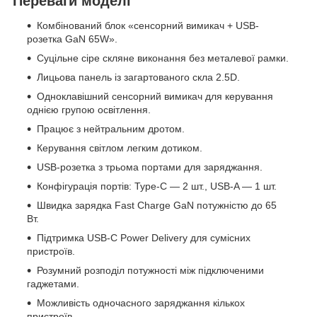
Переваги моделі
Комбінований блок «сенсорний вимикач + USB-
розетка GaN 65W».
Суцільне сіре скляне виконання без металевої рамки.
Лицьова панель із загартованого скла 2.5D.
Одноклавішний сенсорний вимикач для керування
однією групою освітлення.
Працює з нейтральним дротом.
Керування світлом легким дотиком.
USB-розетка з трьома портами для заряджання.
Конфігурація портів: Type-C — 2 шт., USB-A — 1 шт.
Швидка зарядка Fast Charge GaN потужністю до 65
Вт.
Підтримка USB-C Power Delivery для сумісних
пристроїв.
Розумний розподіл потужності між підключеними
гаджетами.
Можливість одночасного заряджання кількох
пристроїв.