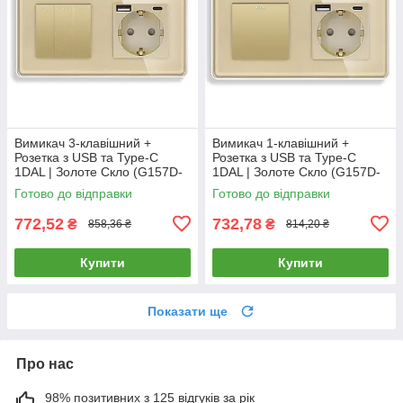
Вимикач 3-клавішний +
Вимикач 1-клавішний +
Розетка з USB та Type-C
Розетка з USB та Type-C
1DAL | Золоте Скло (G157D-
1DAL | Золоте Скло (G157D-
PSW3G-STUTC.GD)
PSW1G-STUTC.GD)
Готово до відправки
Готово до відправки
772,52
732,78
₴
₴
858,36 ₴
814,20 ₴
Купити
Купити
Показати ще
Про нас
98% позитивних з 125 відгуків за рік