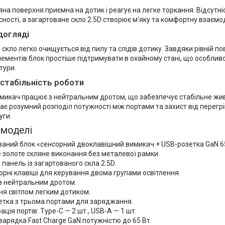
на поверхня приємна на дотик і реагує на легке торкання. Відсутн
сності, а загартоване скло 2.5D створює м’яку та комфортну взаємо
догляді
 скло легко очищується від пилу та слідів дотику. Завдяки рівній п
ементів блок простіше підтримувати в охайному стані, що особлив
тури.
 стабільність роботи
микач працює з нейтральним дротом, що забезпечує стабільне жи
є розумний розподіл потужності між портами та захист від перегрі
уги.
 моделі
ваний блок «сенсорний двоклавішний вимикач + USB-розетка GaN 6
 золоте скляне виконання без металевої рамки.
панель із загартованого скла 2.5D.
орні клавіші для керування двома групами освітлення.
з нейтральним дротом.
я світлом легким дотиком.
етка з трьома портами для заряджання.
ація портів: Type-C — 2 шт., USB-A — 1 шт.
арядка Fast Charge GaN потужністю до 65 Вт.