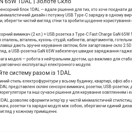
N 65W 1DAL | Золоте Скло
сенсорний блок 1DAL — вдале рішення для тих, хто хоче поєднати 
мінімалістичний дизайн і потужну USB Type-C зарядку в одному вир
и, зберегти чистий вигляд стіни та зробити щоденне користування
рний вимикач (2 кл.) + USB розетка з Type-C Fast Charge GaN 65W 
 спалень, віталень, кухонь-студій, кабінетів, апартаментів, готельни
клавіші дають зручне керування світлом, біле загартоване скло 2.5
гляд, а USB-розетка GaN 65W забезпечує швидке заряджання гадже
ага моделі — робота з нейтральним дротом, що важливо для стабі
овговічної експлуатації електронного модуля.
те систему разом із 1DAL
ний стиль електрофурнітури у всьому будинку, квартирі, офісі або 
DAL представлені скляні сенсорні вимикачі, розетки, USB-розетки, д
морегулятори та інші сучасні рішення для керування освітленням і
1DAL дозволяє оформити інтер’єр у чистій мінімалістичній стилістиц
качі, розетки та зарядні модулі між собою, зберігаючи єдиний дизай
вигляд у кожному приміщенні.