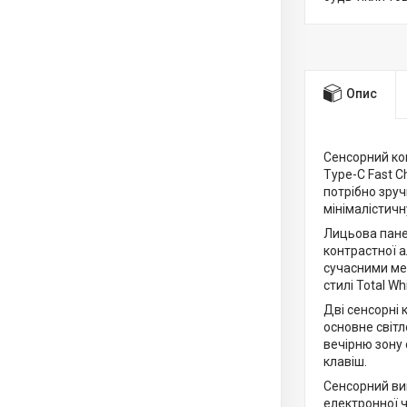
Опис
Сенсорний ко
Type-C Fast C
потрібно зру
мінімалістичн
Лицьова панел
контрастної а
сучасними ме
стилі Total Wh
Дві сенсорні 
основне світл
вечірню зону 
клавіш.
Сенсорний ви
електронної 