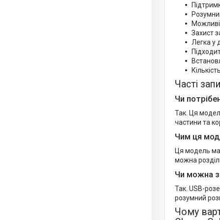
Підтримк
Розумни
Можливі
Захист з
Легка у 
Підходит
Встановл
Кількість
Часті зап
Чи потрібе
Так. Ця моде
частини та к
Чим ця мод
Ця модель має
можна розділи
Чи можна з
Так. USB-розе
розумний роз
Чому варт