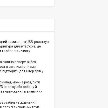
рний вимикач та USB-розетку з
нітура для інтер’єрів, де
 та зберегти чисту
на скляна поверхня без
ся зі світлими стінами,
підходить для інтер’єрів у
приклад, можна розділити
ED-стрічку або робочу й
 без натискання механічних
ує стабільне живлення
я двох підключених груп