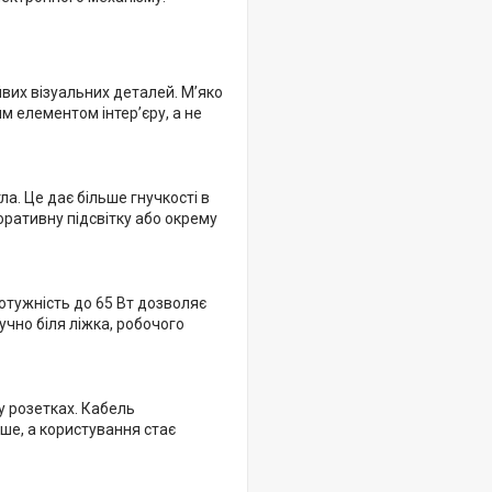
йвих візуальних деталей. М’яко
м елементом інтер’єру, а не
. Це дає більше гнучкості в
ративну підсвітку або окрему
отужність до 65 Вт дозволяє
учно біля ліжка, робочого
у розетках. Кабель
ше, а користування стає