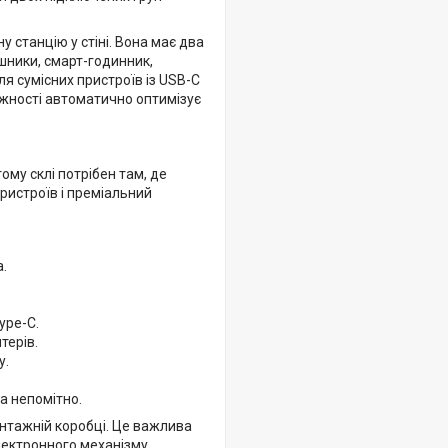
 станцію у стіні. Вона має два
шники, смарт-годинник,
я сумісних пристроїв із USB-C
ужності автоматично оптимізує
ому склі потрібен там, де
ристроїв і преміальний
а.
ype-C.
терів.
у.
а непомітно.
нтажній коробці. Це важлива
лектронного механізму.