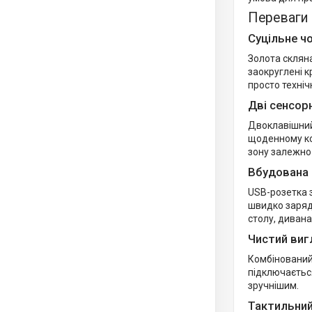
Переваги 
Суцільне ч
Золота скляна
заокруглені к
просто техніч
Дві сенсорн
Двоклавішний
щоденному ко
зону залежно 
Вбудована
USB-розетка з
швидко зарядж
столу, дивана
Чистий виг
Комбінований 
підключається
зручнішим.
Тактильни