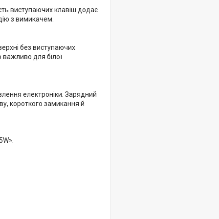
ість виступаючих клавіш додає
дію з вимикачем.
оверхні без виступаючих
о важливо для білої
влення електроніки. Зарядний
ву, короткого замикання й
5W».