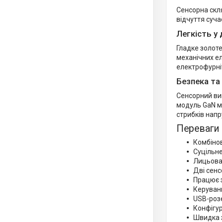
Сенсорна скля
відчуття суча
Легкість у 
Гладке золоте
механічних ел
електрофурні
Безпека та
Сенсорний ви
модуль GaN ма
стрибків напр
Переваги
Комбіно
Суцільне
Лицьова 
Дві сенс
Працює 
Керуванн
USB-роз
Конфігур
Швидка з