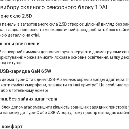
вибору скляного сенсорного блоку 1DAL
орне скло 2.5D
 панель із загартованого скла 2.5D створює цілісний вигляд без за
раї, гладка поверхня та мінімалістичний фасад роблять блок охайни
ною деталлю на стіні.
і зони освітлення
 сенсорний вимикач дозволяє зручно керувати двома групами світла
ристуванні: можна вмикати яскраве основне освітлення, м’яку деко
від ситуації.
 USB-зарядка GaN 65W
 двома Type-C та одним USB-A замінює окремі зарядні адаптери. П
ати сумісні смартфони, планшети та інші пристрої. Це особливо зр
 або в готельному номері.
ляд без зайвих адаптерів
блок допомагає зменшити кількість зовнішніх зарядних пристроїв 
 напряму до Type-C або USB-A порту, тому простір виглядає охайні
й комфорт