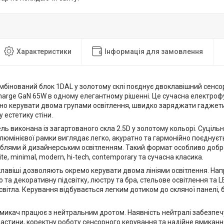
Характеристики
Інформація для замовлення
мбінований блок 1DAL у золотому склі поєднує двоклавішний сенсо
harge GaN 65W в одному елегантному рішенні. Це сучасна електрофур
чно керувати двома групами освітлення, швидко заряджати гаджети
у естетику стіни.
ь виконана із загартованого скла 2.5D у золотому кольорі. Суціль
люмінієвої рамки виглядає легко, акуратно та гармонійно поєднуєть
блями й дизайнерським освітленням. Такий формат особливо добре 
ite, minimal, modern, hi-tech, contemporary та сучасна класика.
клавіші дозволяють окремо керувати двома лініями освітлення. На
о та декоративну підсвітку, люстру та бра, стельове освітлення та L
світла. Керування відбувається легким дотиком до скляної панелі,
микач працює з нейтральним дротом. Наявність нейтралі забезпеч
частини, коректну роботу сенсорного керування та надійне вмиканн