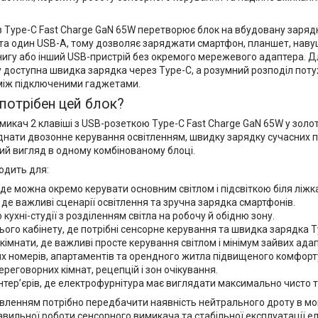
 Type-C Fast Charge GaN 65W перетворює блок на вбудовану зарядну
 та один USB-A, тому дозволяє заряджати смартфон, планшет, наву
игу або інший USB-пристрій без окремого мережевого адаптера. Дл
y доступна швидка зарядка через Type-C, а розумний розподіл пот
іж підключеними гаджетами.
потрібен цей блок?
икач 2 клавіші з USB-розеткою Type-C Fast Charge GaN 65W у золот
днати двозонне керування освітленням, швидку зарядку сучасних п
ий вигляд в одному комбінованому блоці.
одить для:
 де можна окремо керувати основним світлом і підсвіткою біля ліжк
, де важливі сценарії освітлення та зручна зарядка смартфонів.
о кухні-студії з розділенням світла на робочу й обідню зону.
го кабінету, де потрібні сенсорне керування та швидка зарядка T
кімнати, де важливі просте керування світлом і мінімум зайвих адап
х номерів, апартаментів та орендного житла підвищеного комфорт
переговорних кімнат, рецепцій і зон очікування.
інтер’єрів, де електрофурнітура має виглядати максимально чисто т
вленням потрібно передбачити наявність нейтрального дроту в мо
вильної роботи сенсорного вимикача та стабільної експлуатації е