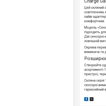
Charge Ga
Цей скляний 
освітленням, 
зайві адаптер
комфортним.
Модель «Сенсо
підходить для
Дві сенсорні 
зовнішній ви
Окрема перев
вимикача та д
Розширюй
Створюйте єди
асортименті 1
пристрої, тер
Скляна серія 
сенсорні вими
гармонійний 