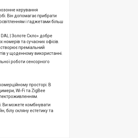
двозонне керування
обі. Він допомагає прибрати
 освітленням і гаджетами більш
1DAL | Золоте Скло» добре
х номерів та сучасних офісів.
D створює преміальний
тів у щоденному використанні.
льної роботи сенсорного
комерційному просторі. В
имери, Wi-Fi та ZigBee
 електроживленням.
і. Ви можете комбінувати
н, білу скляну естетику та