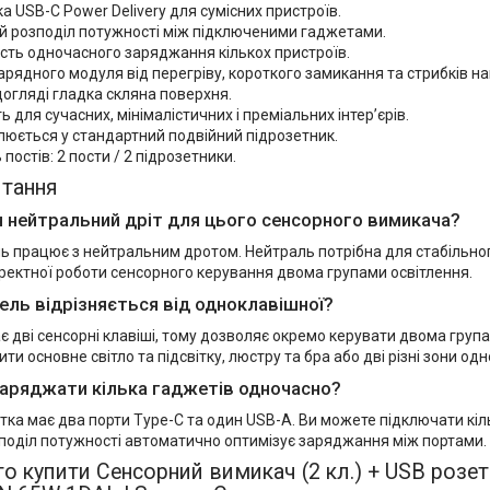
а USB-C Power Delivery для сумісних пристроїв.
й розподіл потужності між підключеними гаджетами.
сть одночасного заряджання кількох пристроїв.
арядного модуля від перегріву, короткого замикання та стрибків на
догляді гладка скляна поверхня.
ь для сучасних, мінімалістичних і преміальних інтер’єрів.
юється у стандартний подвійний підрозетник.
 постів: 2 пости / 2 підрозетники.
итання
н нейтральний дріт для цього сенсорного вимикача?
ль працює з нейтральним дротом. Нейтраль потрібна для стабільн
оректної роботи сенсорного керування двома групами освітлення.
ель відрізняється від одноклавішної?
 дві сенсорні клавіші, тому дозволяє окремо керувати двома група
ти основне світло та підсвітку, люстру та бра або дві різні зони од
аряджати кілька гаджетів одночасно?
тка має два порти Type-C та один USB-A. Ви можете підключати кіл
поділ потужності автоматично оптимізує заряджання між портами.
о купити Сенсорний вимикач (2 кл.) + USB розетк