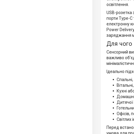
освітлення.
USB-розетка з
порти Type-C
електронну кн
Power Deliver
заряджання м
Для чого 
Сенсорний вим
важливо об’є
мінімалістичн
Ідеально підх
Спальні,
Вітальні
Кухні аб
Домашньо
Дитячої 
Готельни
Офісів, 
Світлих 
Перед встано
умова для пра