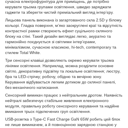
сучасна електрофурнітура для приміщень, де потрібно
керувати трьома групами освітлення, швидко заряджати
гаджети та зберегти чистий преміальний вигляд інтер’єру.
Лицьова панель виконана із загартованого скла 2.5D у білому
кольорі. Гладка поверхня, м’яко заокруглені краї та відсутність
контрастної рамки створюють ефект суцільного скляного
блоку на стіні. Такий дизайн виглядає легко, акуратно та
гармонійно поєднується зі світлими інтер’єрами,
мінімалізмом, сучасною класикою, hi-tech, contemporary та
стилем Total White.
Три сенсорні клавіші дозволяють окремо керувати трьома
лініями освітлення. Наприклад, можна розділити основне
світло, декоративну підсвітку та локальне освітлення; люстру,
бра та LED-стрічку; робочу, обідню та вечірню зону.
Керування відбувається легким дотиком до скляної панелі,
без механічного натискання.
Сенсорний вимикач працює з нейтральним дротом. Наявність
нейтралі забезпечує стабільне живлення електронного
модуля, правильну роботу сенсорного керування та надійне
вмикання трьох підключених груп освітлення.
USB-розетка з Type-C Fast Charge GaN 65W робить цей блок
не лише вимикачем, а й повноцінною зарядною станцією у