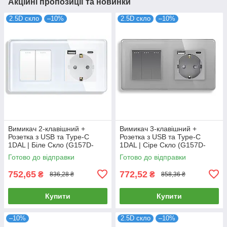
Акційні пропозиції та новинки
2.5D скло
–10%
2.5D скло
–10%
Вимикач 2-клавішний +
Вимикач 3-клавішний +
Розетка з USB та Type-C
Розетка з USB та Type-C
1DAL | Біле Скло (G157D-
1DAL | Сіре Скло (G157D-
PSW2G-STUTC.WT)
PSW3G-STUTC.GR)
Готово до відправки
Готово до відправки
752,65
772,52
₴
₴
836,28 ₴
858,36 ₴
Купити
Купити
–10%
2.5D скло
–10%