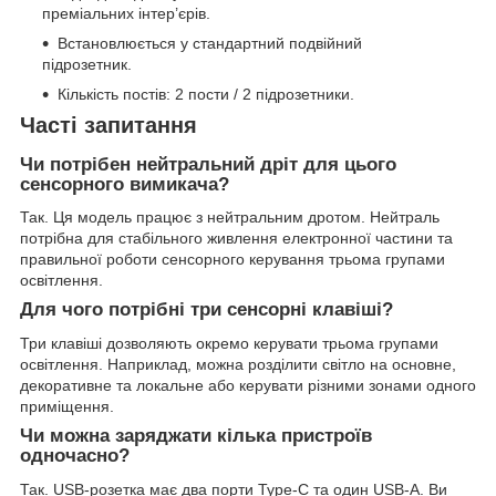
преміальних інтер’єрів.
Встановлюється у стандартний подвійний
підрозетник.
Кількість постів: 2 пости / 2 підрозетники.
Часті запитання
Чи потрібен нейтральний дріт для цього
сенсорного вимикача?
Так. Ця модель працює з нейтральним дротом. Нейтраль
потрібна для стабільного живлення електронної частини та
правильної роботи сенсорного керування трьома групами
освітлення.
Для чого потрібні три сенсорні клавіші?
Три клавіші дозволяють окремо керувати трьома групами
освітлення. Наприклад, можна розділити світло на основне,
декоративне та локальне або керувати різними зонами одного
приміщення.
Чи можна заряджати кілька пристроїв
одночасно?
Так. USB-розетка має два порти Type-C та один USB-A. Ви