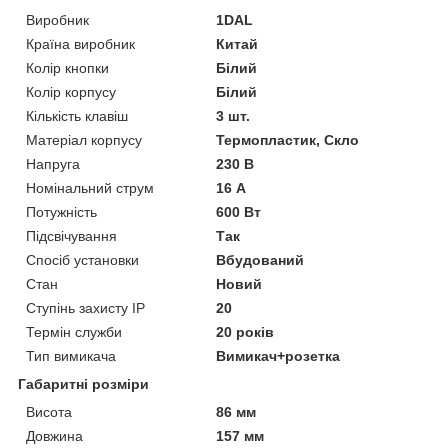
Виробник
1DAL
Країна виробник
Китай
Колір кнопки
Білий
Колір корпусу
Білий
Кількість клавіш
3 шт.
Матеріал корпусу
Термопластик, Скло
Напруга
230 В
Номінальний струм
16 А
Потужність
600 Вт
Підсвічування
Так
Спосіб установки
Вбудований
Стан
Новий
Ступінь захисту IP
20
Термін служби
20 років
Тип вимикача
Вимикач+розетка
Габаритні розміри
Висота
86 мм
Довжина
157 мм