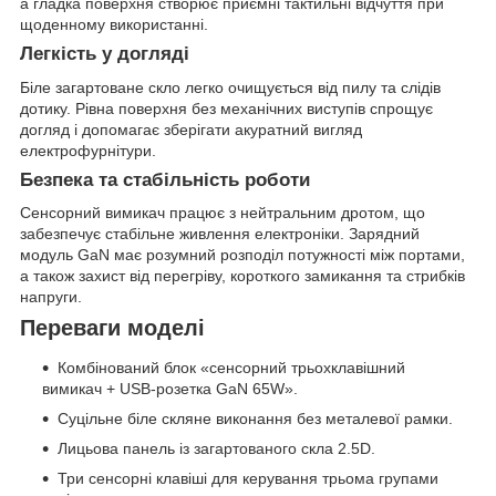
а гладка поверхня створює приємні тактильні відчуття при
щоденному використанні.
Легкість у догляді
Біле загартоване скло легко очищується від пилу та слідів
дотику. Рівна поверхня без механічних виступів спрощує
догляд і допомагає зберігати акуратний вигляд
електрофурнітури.
Безпека та стабільність роботи
Сенсорний вимикач працює з нейтральним дротом, що
забезпечує стабільне живлення електроніки. Зарядний
модуль GaN має розумний розподіл потужності між портами,
а також захист від перегріву, короткого замикання та стрибків
напруги.
Переваги моделі
Комбінований блок «сенсорний трьохклавішний
вимикач + USB-розетка GaN 65W».
Суцільне біле скляне виконання без металевої рамки.
Лицьова панель із загартованого скла 2.5D.
Три сенсорні клавіші для керування трьома групами