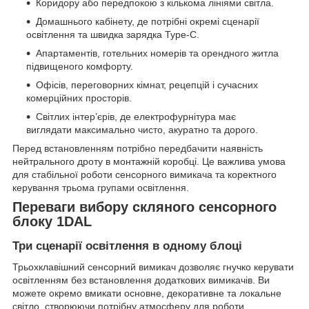
Коридору або передпокою з кількома лініями світла.
Домашнього кабінету, де потрібні окремі сценарії
освітлення та швидка зарядка Type-C.
Апартаментів, готельних номерів та орендного житла
підвищеного комфорту.
Офісів, переговорних кімнат, рецепцій і сучасних
комерційних просторів.
Світлих інтер’єрів, де електрофурнітура має
виглядати максимально чисто, акуратно та дорого.
Перед встановленням потрібно передбачити наявність
нейтрального дроту в монтажній коробці. Це важлива умова
для стабільної роботи сенсорного вимикача та коректного
керування трьома групами освітлення.
Переваги вибору скляного сенсорного
блоку 1DAL
Три сценарії освітлення в одному блоці
Трьохклавішний сенсорний вимикач дозволяє гнучко керувати
освітленням без встановлення додаткових вимикачів. Ви
можете окремо вмикати основне, декоративне та локальне
світло, створюючи потрібну атмосферу для роботи,