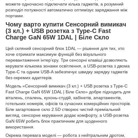
можете одночасно підключати кілька гаджетів, а розумний
розподіл потужності автоматично оптимізує заряджання між
портами.
Чому варто купити Сенсорний вимикач
(3 кл.) + USB розетка з Type-C Fast
Charge GaN 65W 1DAL | Біле Скло
Цей скляний сенсорний блок 1DAL — рішення для тих, хто
хоче отримати максимум функцій без візуального
перевантаження інтер’єру. Три сенсорні клавіші дозволяють
керувати кількома зонами освітлення, а USB-розетка з двома
Type-C та одним USB-A забезпечує швидку зарядку гаджетів
без окремих адаптерів.
Модель «Сенсорний вимикач (3 кл.) + USB розетка з Type-C
Fast Charge GaN 65W 1DAL | Біле Скло» добре підходить для
віталень, спалень, кухонь-студій, кабінетів, апартаментів,
готельних номерів, офісів та сучасних комерційних просторів.
Біле загартоване скло 2.5D створює чистий преміальний
вигляд, сенсорне керування додає комфорту, а USB-розетка
GaN 65W робить блок практичним для щоденного
використання.
Окрема перевага моделі — робота з нейтральним дротом,