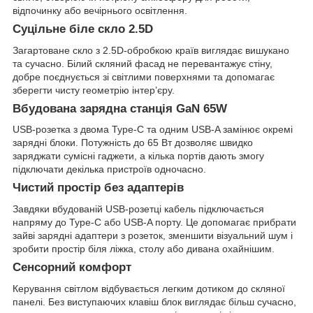
відпочинку або вечірнього освітлення.
Суцільне біле скло 2.5D
Загартоване скло з 2.5D-обробкою країв виглядає вишукано
та сучасно. Білий скляний фасад не перевантажує стіну,
добре поєднується зі світлими поверхнями та допомагає
зберегти чисту геометрію інтер’єру.
Вбудована зарядна станція GaN 65W
USB-розетка з двома Type-C та одним USB-A замінює окремі
зарядні блоки. Потужність до 65 Вт дозволяє швидко
заряджати сумісні гаджети, а кілька портів дають змогу
підключати декілька пристроїв одночасно.
Чистий простір без адаптерів
Завдяки вбудованій USB-розетці кабель підключається
напряму до Type-C або USB-A порту. Це допомагає прибрати
зайві зарядні адаптери з розеток, зменшити візуальний шум і
зробити простір біля ліжка, столу або дивана охайнішим.
Сенсорний комфорт
Керування світлом відбувається легким дотиком до скляної
панелі. Без виступаючих клавіш блок виглядає більш сучасно,