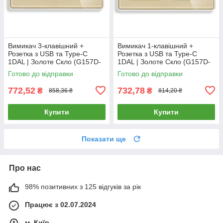
Вимикач 3-клавішний +
Вимикач 1-клавішний +
Розетка з USB та Type-C
Розетка з USB та Type-C
1DAL | Золоте Скло (G157D-
1DAL | Золоте Скло (G157D-
PSW3G-STUTC.GD)
PSW1G-STUTC.GD)
Готово до відправки
Готово до відправки
772,52
732,78
₴
₴
858,36 ₴
814,20 ₴
Купити
Купити
Показати ще
Про нас
98% позитивних з 125 відгуків за рік
Працює з 02.07.2024
м. Київ