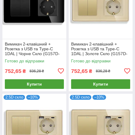
Вимикач 2-клавішний +
Вимикач 2-клавішний +
Розетка з USB та Type-C
Розетка з USB та Type-C
1DAL | Чорне Скло (G157D-
1DAL | Золоте Скло (G157D-
PSW2G-STUTC.BL)
PSW2G-STUTC.GD)
Готово до відправки
Готово до відправки
752,65
752,65
₴
₴
836,28 ₴
836,28 ₴
Купити
Купити
2.5D скло
–10%
2.5D скло
–10%