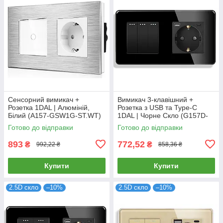
Сенсорний вимикач +
Вимикач 3-клавішний +
Розетка 1DAL | Алюміній,
Розетка з USB та Type-C
Білий (A157-GSW1G-ST.WT)
1DAL | Чорне Скло (G157D-
PSW3G-STUTC.BL)
Готово до відправки
Готово до відправки
893
772,52
₴
₴
992,22 ₴
858,36 ₴
Купити
Купити
2.5D скло
–10%
2.5D скло
–10%