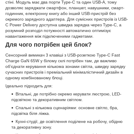
стіні. Модуль має два порти Type-C та один USB-A, тому
дозволяє заряджати смартфон, планшет, навушники, смарт-
годинник, електронну книгу або інший USB-пристрій без
окремого зарядного адаптера. Для сумісних пристроїв із USB-
C Power Delivery доступна швидка зарядка через Type-C, а
розумний розподіл потужності автоматично оптимізує
навантаження між підключеними гаджетами.
Для чого потрібен цей блок?
Сенсорний вимикач 3 клавіші з USB-розеткою Type-C Fast
Charge GaN 65W у білому склі потрібен там, де важливо
об’єднати керування кількома зонами світла, швидку зарядку
сучасних пристроїв і преміальний мінімалістичний дизайн в
одному комбінованому блоці.
Ідеально підходить для:
Вітальні, де потрібно окремо керувати люстрою, LED-
підсвіткою та декоративним світлом.
Спальні з кількома сценаріями: основне світло, бра,
підсвітка біля ліжка.
Кухні-студії, де освітлення поділене на робочу, обідню
та декоративну зону.