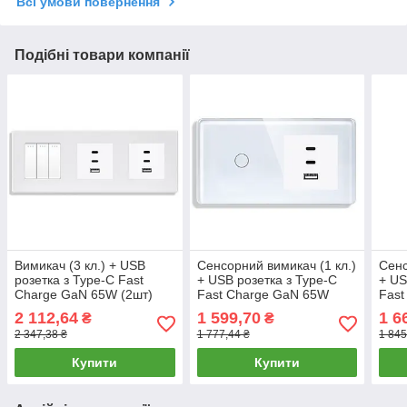
Всі умови повернення
Подібні товари компанії
Вимикач (3 кл.) + USB
Сенсорний вимикач (1 кл.)
Сенс
розетка з Type-C Fast
+ USB розетка з Type-C
+ US
Charge GaN 65W (2шт)
Fast Charge GaN 65W
Fast
1DAL | Білий (P228-SW3G-
1DAL | Біле Скло (G157D-
1DAL
2 112,64
1 599,70
1 6
₴
₴
FC65WX2.WT)
SW1G-FC65W.WT)
(G1
2 347,38 ₴
1 777,44 ₴
1 845
Купити
Купити