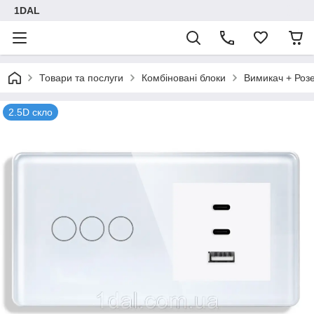
1DAL
Товари та послуги
Комбіновані блоки
Вимикач + Роз
2.5D скло