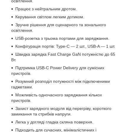
освітлення.
Працює з нейтральним дротом.
Керування світлом легким дотиком.
Зручне рішення для сценарного та зонального
освітлення.
USB-розетка з трьома портами для заряджання.
Конфігурація портів: Type-C — 2 шт., USB-A — 1 шт.
Швидка зарядка Fast Charge GaN потужністю до 65
Вт.
Підтримка USB-C Power Delivery для сумісних
пристроїв.
Розумний розподіл потужності між підключеними
гаджетами.
Можливість одночасного заряджання кількох
пристроїв.
Захист зарядного модуля від перегріву, короткого
замикання та стрибків напруги.
Легка у догляді гладка скляна поверхня.
Підходить для сучасних, мінімалістичних і