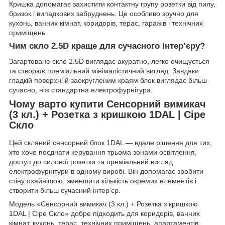
Кришка допомагає захистити контактну групу розетки від пилу,
бризок і випадкових забруднень. Це особливо зручно для
кухонь, ванних кімнат, коридорів, терас, гаражів і технічних
приміщень.
Чим скло 2.5D краще для сучасного інтер’єру?
Загартоване скло 2.5D виглядає акуратно, легко очищується
та створює преміальний мінімалістичний вигляд. Завдяки
гладкій поверхні й заокругленим краям блок виглядає більш
сучасно, ніж стандартна електрофурнітура.
Чому варто купити Сенсорний вимикач
(3 кл.) + Розетка з кришкою 1DAL | Сіре
Скло
Цей скляний сенсорний блок 1DAL — вдале рішення для тих,
хто хоче поєднати керування трьома зонами освітлення,
доступ до силової розетки та преміальний вигляд
електрофурнітури в одному виробі. Він допомагає зробити
стіну охайнішою, зменшити кількість окремих елементів і
створити більш сучасний інтер’єр.
Модель «Сенсорний вимикач (3 кл.) + Розетка з кришкою
1DAL | Сіре Скло» добре підходить для коридорів, ванних
кімнат, кухонь, терас, технічних приміщень, апартаментів,