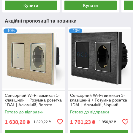
Купити
Купити
Акційні пропозиції та новинки
–10%
–10%
Сенсорний Wi-Fi вимикач 1-
Сенсорний Wi-Fi вимикач 3-
клавішний + Розумна розетка
клавішний + Розумна розетка
1DAL | Алюміній, Золото
1DAL | Алюміній, Чорний
(A157-GSW1G.WF-ST.WF.GD)
(A157-GSW3G.WF-ST.WF.BL)
Готово до відправки
Готово до відправки
1 638,20
1 761,23
₴
₴
1 820,22 ₴
1 956,92 ₴