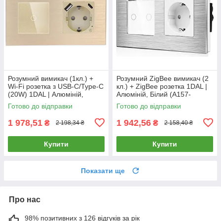
Розумний вимикач (1кл.) +
Розумний ZigBee вимикач (2
Wi-Fi розетка з USB-C/Type-C
кл.) + ZigBee розетка 1DAL |
(20W) 1DAL | Алюміній,
Алюміній, Білий (A157-
Золото (A157-GSW1G.WF-
GSW2G.ZB-ST.ZB.WT)
Готово до відправки
Готово до відправки
STUTC.WF.GD)
1 978,51
1 942,56
₴
₴
2 198,34 ₴
2 158,40 ₴
Купити
Купити
Показати ще
Про нас
98% позитивних з 126 відгуків за рік