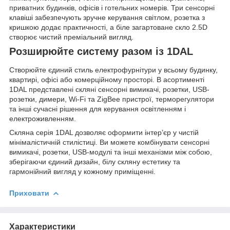
приватних будинків, офісів і готельних номерів. Три сенсорні
клавіші забезпечують зручне керування світлом, розетка з
кришкою додає практичності, а біле загартоване скло 2.5D
створює чистий преміальний вигляд.
Розширюйте систему разом із 1DAL
Створюйте єдиний стиль електрофурнітури у всьому будинку,
квартирі, офісі або комерційному просторі. В асортименті
1DAL представлені скляні сенсорні вимикачі, розетки, USB-
розетки, димери, Wi-Fi та ZigBee пристрої, терморегулятори
та інші сучасні рішення для керування освітленням і
електроживленням.
Скляна серія 1DAL дозволяє оформити інтер’єр у чистій
мінімалістичній стилістиці. Ви можете комбінувати сенсорні
вимикачі, розетки, USB-модулі та інші механізми між собою,
зберігаючи єдиний дизайн, білу скляну естетику та
гармонійний вигляд у кожному приміщенні.
Приховати
Характеристики