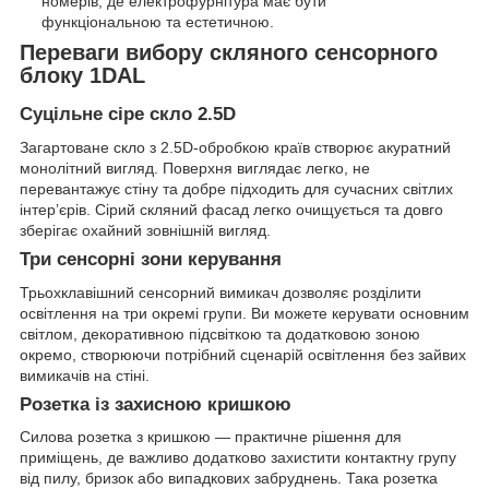
номерів, де електрофурнітура має бути
функціональною та естетичною.
Переваги вибору скляного сенсорного
блоку 1DAL
Суцільне сіре скло 2.5D
Загартоване скло з 2.5D-обробкою країв створює акуратний
монолітний вигляд. Поверхня виглядає легко, не
перевантажує стіну та добре підходить для сучасних світлих
інтер’єрів. Сірий скляний фасад легко очищується та довго
зберігає охайний зовнішній вигляд.
Три сенсорні зони керування
Трьохклавішний сенсорний вимикач дозволяє розділити
освітлення на три окремі групи. Ви можете керувати основним
світлом, декоративною підсвіткою та додатковою зоною
окремо, створюючи потрібний сценарій освітлення без зайвих
вимикачів на стіні.
Розетка із захисною кришкою
Силова розетка з кришкою — практичне рішення для
приміщень, де важливо додатково захистити контактну групу
від пилу, бризок або випадкових забруднень. Така розетка