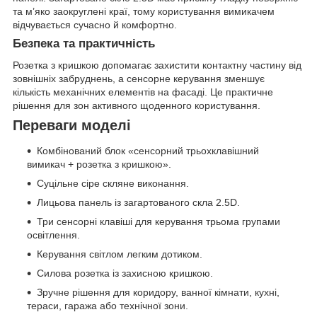
та м’яко заокруглені краї, тому користування вимикачем
відчувається сучасно й комфортно.
Безпека та практичність
Розетка з кришкою допомагає захистити контактну частину від
зовнішніх забруднень, а сенсорне керування зменшує
кількість механічних елементів на фасаді. Це практичне
рішення для зон активного щоденного користування.
Переваги моделі
Комбінований блок «сенсорний трьохклавішний
вимикач + розетка з кришкою».
Суцільне сіре скляне виконання.
Лицьова панель із загартованого скла 2.5D.
Три сенсорні клавіші для керування трьома групами
освітлення.
Керування світлом легким дотиком.
Силова розетка із захисною кришкою.
Зручне рішення для коридору, ванної кімнати, кухні,
тераси, гаража або технічної зони.