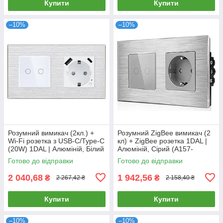
Купити
Купити
–10%
–10%
Розумний вимикач (2кл.) +
Розумний ZigBee вимикач (2
Wi-Fi розетка з USB-C/Type-C
кл) + ZigBee розетка 1DAL |
(20W) 1DAL | Алюміній, Білий
Алюміній, Сірий (A157-
(A157-GSW2G.WF-
GSW2G.ZB-ST.ZB.GR)
Готово до відправки
Готово до відправки
STUTC.WF.WT)
2 040,68
1 942,56
₴
₴
2 267,42 ₴
2 158,40 ₴
Купити
Купити
–10%
–10%