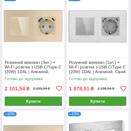
Розумний вимикач (3кл.) +
Розумний вимикач (1кл.) +
Wi-Fi розетка з USB-C/Type-C
Wi-Fi розетка з USB-C/Type-C
(20W) 1DAL | Алюміній,
(20W) 1DAL | Алюміній, Сірий
Золото (A157-GSW3G.WF-
(A157-GSW1G.WF-
Готово до відправки
Готово до відправки
STUTC.WF.GD)
STUTC.WF.GR)
2 101,54
1 978,51
₴
₴
2 335,04 ₴
2 198,34 ₴
Купити
Купити
–10%
–10%