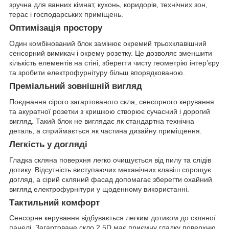
зручна для ванних кімнат, кухонь, коридорів, технічних зон,
терас і господарських приміщень.
Оптимізація простору
Один комбінований блок замінює окремий трьохклавішний
сенсорний вимикач і окрему розетку. Це дозволяє зменшити
кількість елементів на стіні, зберегти чисту геометрію інтер’єру
та зробити електрофурнітуру більш впорядкованою.
Преміальний зовнішній вигляд
Поєднання сірого загартованого скла, сенсорного керування
та акуратної розетки з кришкою створює сучасний і дорогий
вигляд. Такий блок не виглядає як стандартна технічна
деталь, а сприймається як частина дизайну приміщення.
Легкість у догляді
Гладка скляна поверхня легко очищується від пилу та слідів
дотику. Відсутність виступаючих механічних клавіш спрощує
догляд, а сірий скляний фасад допомагає зберегти охайний
вигляд електрофурнітури у щоденному використанні.
Тактильний комфорт
Сенсорне керування відбувається легким дотиком до скляної
панелі. Загартоване скло 2.5D має приємну гладку поверхню