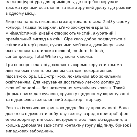
електрофурнітура для приміщень, де потрібно керувати
трьома групами освітлення та мати зручний доступ до розетки
в одному місці.
Лицьова панель виконана із загартованого скла 2.5D у сірому
кольорі. Гладка поверхня, м’яко заокруглені краї та
мінімалістичний дизайн створюють чистий, акуратний і
преміальний вигляд на стіні. Сіре скло добре поєднується зі
світлими інтер’єрами, сучасними меблями, дизайнерським
освітленням та стилями minimal, modern, hi-tech,
contemporary, Total White і сучасна класика.
Три сенсорні клавіші дозволяють окремо керувати трьома
лініями освітлення: основним світлом, декоративною
підсвіткою, бра, LED-стрічкою, локальним або зональним
освітленням. Для керування достатньо легкого дотику до
скляної панелі — без натискання механічних клавіш. Такий
формат виглядає сучасно, зручно у щоденному користуванні
та підкреслює технологічний характер інтер’єру.
Розетка із захисною кришкою додає блоку практичності. Вона
дозволяє підключати побутову техніку, зарядні пристрої, фен,
електробритву, пилосос, інструмент або інше обладнання, а
кришка допомагає захистити контактну групу від пилу, бризок і
випадкових забруднень.