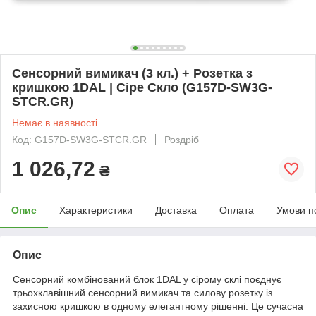
Сенсорний вимикач (3 кл.) + Розетка з
кришкою 1DAL | Сіре Скло (G157D-SW3G-
STCR.GR)
Немає в наявності
Код: G157D-SW3G-STCR.GR
Роздріб
1 026,72
₴
Опис
Характеристики
Доставка
Оплата
Умови п
Опис
Сенсорний комбінований блок 1DAL у сірому склі поєднує
трьохклавішний сенсорний вимикач та силову розетку із
захисною кришкою в одному елегантному рішенні. Це сучасна