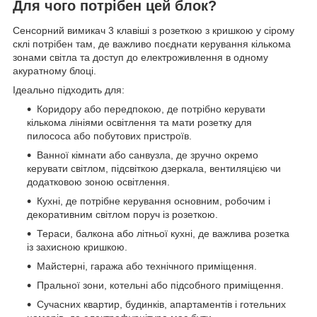
Для чого потрібен цей блок?
Сенсорний вимикач 3 клавіші з розеткою з кришкою у сірому
склі потрібен там, де важливо поєднати керування кількома
зонами світла та доступ до електроживлення в одному
акуратному блоці.
Ідеально підходить для:
Коридору або передпокою, де потрібно керувати
кількома лініями освітлення та мати розетку для
пилососа або побутових пристроїв.
Ванної кімнати або санвузла, де зручно окремо
керувати світлом, підсвіткою дзеркала, вентиляцією чи
додатковою зоною освітлення.
Кухні, де потрібне керування основним, робочим і
декоративним світлом поруч із розеткою.
Тераси, балкона або літньої кухні, де важлива розетка
із захисною кришкою.
Майстерні, гаража або технічного приміщення.
Пральної зони, котельні або підсобного приміщення.
Сучасних квартир, будинків, апартаментів і готельних