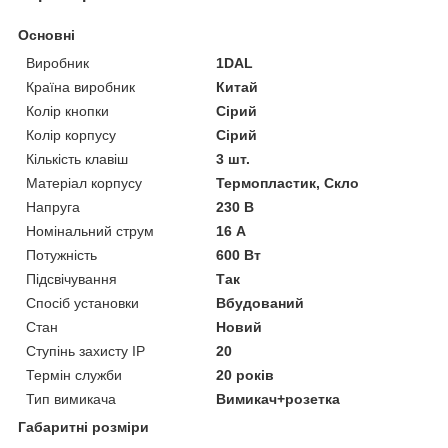
Основні
Виробник
1DAL
Країна виробник
Китай
Колір кнопки
Сірий
Колір корпусу
Сірий
Кількість клавіш
3 шт.
Матеріал корпусу
Термопластик, Скло
Напруга
230 В
Номінальний струм
16 А
Потужність
600 Вт
Підсвічування
Так
Спосіб установки
Вбудований
Стан
Новий
Ступінь захисту IP
20
Термін служби
20 років
Тип вимикача
Вимикач+розетка
Габаритні розміри