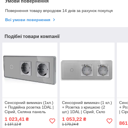
Умови повернення
Повернення товару впродовж 14 днів за рахунок покупця
Всі умови повернення
Подібні товари компанії
Сенсорний вимикач (1кл.)
Сенсорний вимикач (1 кл.)
Сенс
+ Подвійна розетка 1DAL |
+ Розетка з кришкою (2
+ Ро
Сірий, Скляна панель
шт.) 1DAL | Сірий, Скло
| Сі
(G228D-SW1G-STX2.GR)
(G228D-SW1G-
SW2
1 023,41
1 053,22
₴
₴
STCRX2.GR)
861
1 137,12 ₴
1 170,24 ₴