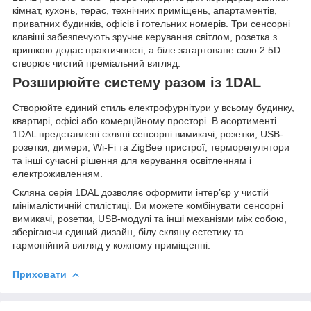
кімнат, кухонь, терас, технічних приміщень, апартаментів,
приватних будинків, офісів і готельних номерів. Три сенсорні
клавіші забезпечують зручне керування світлом, розетка з
кришкою додає практичності, а біле загартоване скло 2.5D
створює чистий преміальний вигляд.
Розширюйте систему разом із 1DAL
Створюйте єдиний стиль електрофурнітури у всьому будинку,
квартирі, офісі або комерційному просторі. В асортименті
1DAL представлені скляні сенсорні вимикачі, розетки, USB-
розетки, димери, Wi-Fi та ZigBee пристрої, терморегулятори
та інші сучасні рішення для керування освітленням і
електроживленням.
Скляна серія 1DAL дозволяє оформити інтер’єр у чистій
мінімалістичній стилістиці. Ви можете комбінувати сенсорні
вимикачі, розетки, USB-модулі та інші механізми між собою,
зберігаючи єдиний дизайн, білу скляну естетику та
гармонійний вигляд у кожному приміщенні.
Приховати