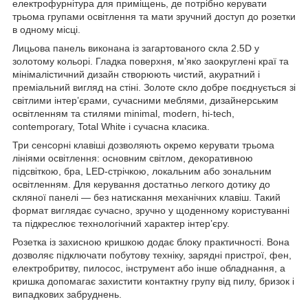
електрофурнітура для приміщень, де потрібно керувати
трьома групами освітлення та мати зручний доступ до розетки
в одному місці.
Лицьова панель виконана із загартованого скла 2.5D у
золотому кольорі. Гладка поверхня, м’яко заокруглені краї та
мінімалістичний дизайн створюють чистий, акуратний і
преміальний вигляд на стіні. Золоте скло добре поєднується зі
світлими інтер’єрами, сучасними меблями, дизайнерським
освітленням та стилями minimal, modern, hi-tech,
contemporary, Total White і сучасна класика.
Три сенсорні клавіші дозволяють окремо керувати трьома
лініями освітлення: основним світлом, декоративною
підсвіткою, бра, LED-стрічкою, локальним або зональним
освітленням. Для керування достатньо легкого дотику до
скляної панелі — без натискання механічних клавіш. Такий
формат виглядає сучасно, зручно у щоденному користуванні
та підкреслює технологічний характер інтер’єру.
Розетка із захисною кришкою додає блоку практичності. Вона
дозволяє підключати побутову техніку, зарядні пристрої, фен,
електробритву, пилосос, інструмент або інше обладнання, а
кришка допомагає захистити контактну групу від пилу, бризок і
випадкових забруднень.