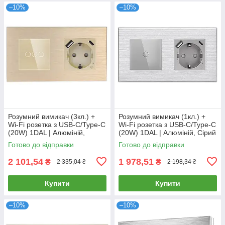
–10%
–10%
Розумний вимикач (3кл.) +
Розумний вимикач (1кл.) +
Wi-Fi розетка з USB-C/Type-C
Wi-Fi розетка з USB-C/Type-C
(20W) 1DAL | Алюміній,
(20W) 1DAL | Алюміній, Сірий
Золото (A157-GSW3G.WF-
(A157-GSW1G.WF-
Готово до відправки
Готово до відправки
STUTC.WF.GD)
STUTC.WF.GR)
2 101,54
1 978,51
₴
₴
2 335,04 ₴
2 198,34 ₴
Купити
Купити
–10%
–10%