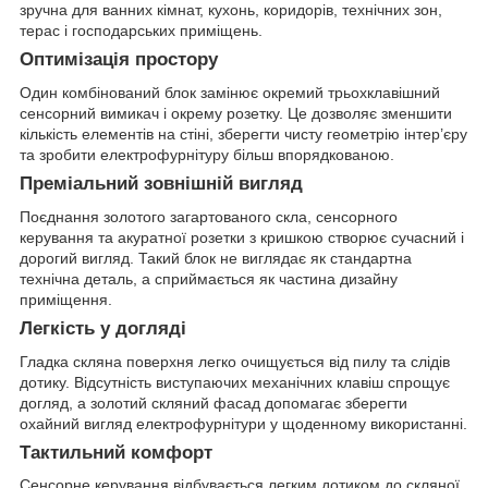
зручна для ванних кімнат, кухонь, коридорів, технічних зон,
терас і господарських приміщень.
Оптимізація простору
Один комбінований блок замінює окремий трьохклавішний
сенсорний вимикач і окрему розетку. Це дозволяє зменшити
кількість елементів на стіні, зберегти чисту геометрію інтер’єру
та зробити електрофурнітуру більш впорядкованою.
Преміальний зовнішній вигляд
Поєднання золотого загартованого скла, сенсорного
керування та акуратної розетки з кришкою створює сучасний і
дорогий вигляд. Такий блок не виглядає як стандартна
технічна деталь, а сприймається як частина дизайну
приміщення.
Легкість у догляді
Гладка скляна поверхня легко очищується від пилу та слідів
дотику. Відсутність виступаючих механічних клавіш спрощує
догляд, а золотий скляний фасад допомагає зберегти
охайний вигляд електрофурнітури у щоденному використанні.
Тактильний комфорт
Сенсорне керування відбувається легким дотиком до скляної