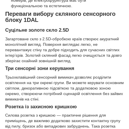
номерів, де електрофурнітура має бути
функціональною та естетичною.
Переваги вибору скляного сенсорного
блоку 1DAL
Суцільне золоте скло 2.5D
Загартоване скло з 2.5D-обробкою країв створює акуратний
монолітний вигляд. Поверхня виглядає легко, не
перевантажує стіну та добре підходить для сучасних світлих
інтер’єрів. Золотий скляний фасад легко очищується та довго
зберігає охайний зовнішній вигляд.
Три сенсорні зони керування
Трьохклавішний сенсорний вимикач дозволяє розділити
освітлення на три окремі групи. Ви можете керувати основним
світлом, декоративною підсвіткою та додатковою зоною
окремо, створюючи потрібний сценарій освітлення без зайвих
вимикачів на стіні.
Розетка із захисною кришкою
Силова розетка з кришкою — практичне рішення для
приміщень, де важливо додатково захистити контактну групу
від пилу, бризок або випадкових забруднень. Така розетка