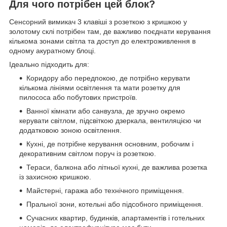
Для чого потрібен цей блок?
Сенсорний вимикач 3 клавіші з розеткою з кришкою у
золотому склі потрібен там, де важливо поєднати керування
кількома зонами світла та доступ до електроживлення в
одному акуратному блоці.
Ідеально підходить для:
Коридору або передпокою, де потрібно керувати
кількома лініями освітлення та мати розетку для
пилососа або побутових пристроїв.
Ванної кімнати або санвузла, де зручно окремо
керувати світлом, підсвіткою дзеркала, вентиляцією чи
додатковою зоною освітлення.
Кухні, де потрібне керування основним, робочим і
декоративним світлом поруч із розеткою.
Тераси, балкона або літньої кухні, де важлива розетка
із захисною кришкою.
Майстерні, гаража або технічного приміщення.
Пральної зони, котельні або підсобного приміщення.
Сучасних квартир, будинків, апартаментів і готельних