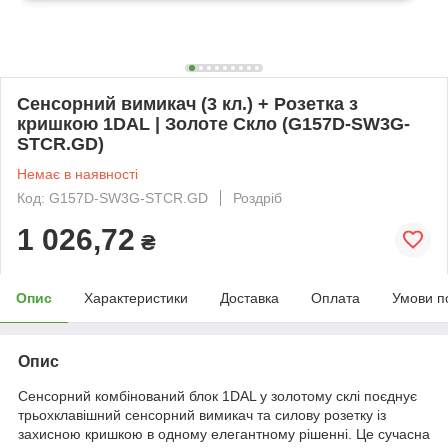
Сенсорний вимикач (3 кл.) + Розетка з
кришкою 1DAL | Золоте Скло (G157D-SW3G-
STCR.GD)
Немає в наявності
Код: G157D-SW3G-STCR.GD
Роздріб
1 026,72
₴
Опис
Характеристики
Доставка
Оплата
Умови п
Опис
Сенсорний комбінований блок 1DAL у золотому склі поєднує
трьохклавішний сенсорний вимикач та силову розетку із
захисною кришкою в одному елегантному рішенні. Це сучасна