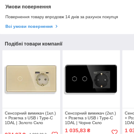
Умови повернення
Повернення товару впродовж 14 днів за рахунок покупця
Всі умови повернення
Подібні товари компанії
Сенсорний вимикач (1кл.)
Сенсорний вимикач (2кл.)
Сенс
+ Розетка з USB і Type-C
+ Розетка з USB і Type-C
+ Ро
1DAL | Золото Скло
1DAL | Чорне Скло
1DAL
(G157D-SW1G-
(G157D-SW2G-STUTC.BL)
SW2
1 035,83
1 0
₴
STUTC.GD)