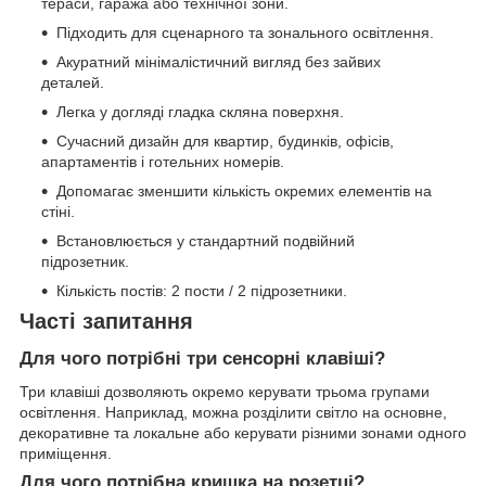
тераси, гаража або технічної зони.
Підходить для сценарного та зонального освітлення.
Акуратний мінімалістичний вигляд без зайвих
деталей.
Легка у догляді гладка скляна поверхня.
Сучасний дизайн для квартир, будинків, офісів,
апартаментів і готельних номерів.
Допомагає зменшити кількість окремих елементів на
стіні.
Встановлюється у стандартний подвійний
підрозетник.
Кількість постів: 2 пости / 2 підрозетники.
Часті запитання
Для чого потрібні три сенсорні клавіші?
Три клавіші дозволяють окремо керувати трьома групами
освітлення. Наприклад, можна розділити світло на основне,
декоративне та локальне або керувати різними зонами одного
приміщення.
Для чого потрібна кришка на розетці?