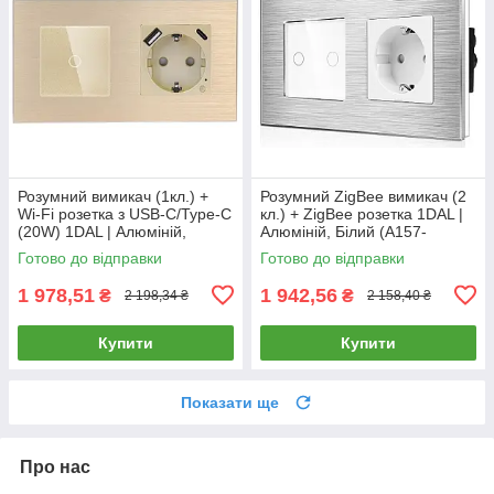
Розумний вимикач (1кл.) +
Розумний ZigBee вимикач (2
Wi-Fi розетка з USB-C/Type-C
кл.) + ZigBee розетка 1DAL |
(20W) 1DAL | Алюміній,
Алюміній, Білий (A157-
Золото (A157-GSW1G.WF-
GSW2G.ZB-ST.ZB.WT)
Готово до відправки
Готово до відправки
STUTC.WF.GD)
1 978,51
1 942,56
₴
₴
2 198,34 ₴
2 158,40 ₴
Купити
Купити
Показати ще
Про нас