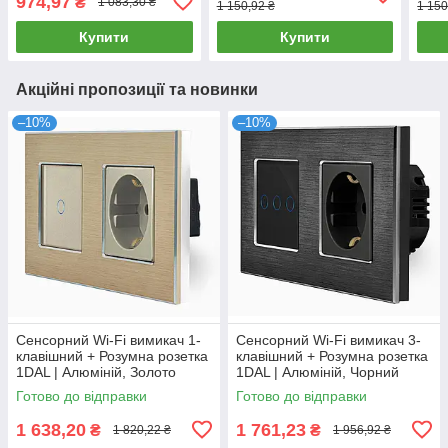
974,97
₴
1 083,30 ₴
1 150,92 ₴
1 150
Купити
Купити
Акційні пропозиції та новинки
–10%
–10%
Сенсорний Wi-Fi вимикач 1-
Сенсорний Wi-Fi вимикач 3-
клавішний + Розумна розетка
клавішний + Розумна розетка
1DAL | Алюміній, Золото
1DAL | Алюміній, Чорний
(A157-GSW1G.WF-ST.WF.GD)
(A157-GSW3G.WF-ST.WF.BL)
Готово до відправки
Готово до відправки
1 638,20
1 761,23
₴
₴
1 820,22 ₴
1 956,92 ₴