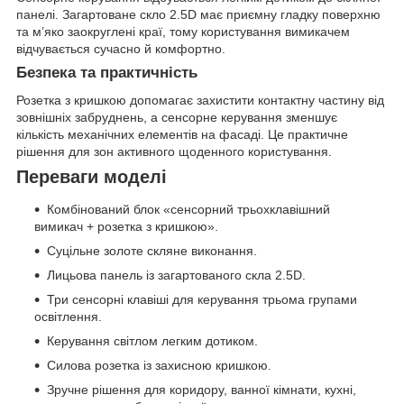
панелі. Загартоване скло 2.5D має приємну гладку поверхню
та м’яко заокруглені краї, тому користування вимикачем
відчувається сучасно й комфортно.
Безпека та практичність
Розетка з кришкою допомагає захистити контактну частину від
зовнішніх забруднень, а сенсорне керування зменшує
кількість механічних елементів на фасаді. Це практичне
рішення для зон активного щоденного користування.
Переваги моделі
Комбінований блок «сенсорний трьохклавішний
вимикач + розетка з кришкою».
Суцільне золоте скляне виконання.
Лицьова панель із загартованого скла 2.5D.
Три сенсорні клавіші для керування трьома групами
освітлення.
Керування світлом легким дотиком.
Силова розетка із захисною кришкою.
Зручне рішення для коридору, ванної кімнати, кухні,