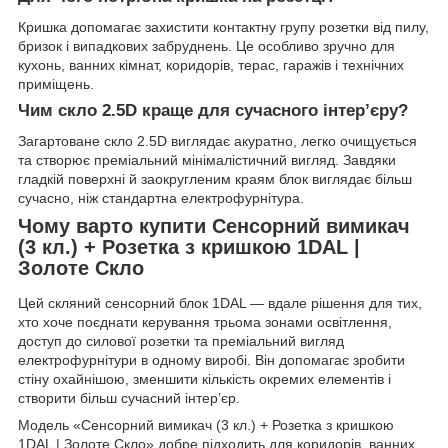
Кришка допомагає захистити контактну групу розетки від пилу,
бризок і випадкових забруднень. Це особливо зручно для
кухонь, ванних кімнат, коридорів, терас, гаражів і технічних
приміщень.
Чим скло 2.5D краще для сучасного інтер’єру?
Загартоване скло 2.5D виглядає акуратно, легко очищується
та створює преміальний мінімалістичний вигляд. Завдяки
гладкій поверхні й заокругленим краям блок виглядає більш
сучасно, ніж стандартна електрофурнітура.
Чому варто купити Сенсорний вимикач
(3 кл.) + Розетка з кришкою 1DAL |
Золоте Скло
Цей скляний сенсорний блок 1DAL — вдале рішення для тих,
хто хоче поєднати керування трьома зонами освітлення,
доступ до силової розетки та преміальний вигляд
електрофурнітури в одному виробі. Він допомагає зробити
стіну охайнішою, зменшити кількість окремих елементів і
створити більш сучасний інтер’єр.
Модель «Сенсорний вимикач (3 кл.) + Розетка з кришкою
1DAL | Золоте Скло» добре підходить для коридорів, ванних