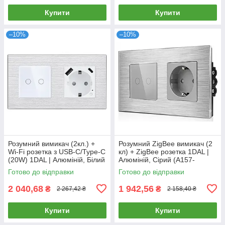
Купити
Купити
–10%
–10%
Розумний вимикач (2кл.) +
Розумний ZigBee вимикач (2
Wi-Fi розетка з USB-C/Type-C
кл) + ZigBee розетка 1DAL |
(20W) 1DAL | Алюміній, Білий
Алюміній, Сірий (A157-
(A157-GSW2G.WF-
GSW2G.ZB-ST.ZB.GR)
Готово до відправки
Готово до відправки
STUTC.WF.WT)
2 040,68
1 942,56
₴
₴
2 267,42 ₴
2 158,40 ₴
Купити
Купити