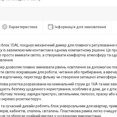
Характеристики
Інформація для замовлення
 блок 1DAL поєднує механічний димер для плавного регулювання яс
ку із заземлюючим контактом в одному компактному рішенні. Це пр
не просто вмикати світло, а створювати комфортну атмосферу та о
влення.
ер дозволяє плавно змінювати рівень освітлення за допомогою по
и світло яскравішим для роботи, читання або прибирання, а ввече
ля відпочинку, перегляду фільму чи створення затишної атмосфери.
лова розетка розрахована на номінальний струм до 16А та має заз
щують безпеку щоденного користування, особливо в домі, де є діт
бутову техніку, зарядні пристрої, світильники, пилосос, праску або
 окремої розетки поруч.
 та сучасний дизайн роблять блок універсальним для квартир, прива
ерів, кабінетів, спалень і віталень. Пластикова рамка легко очищує
ців та зберігає охайний вигляд у щоденному використанні.