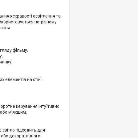
ння яскравості освітлення та
використовується по-різному
вання.
гляду фільму.
у.
чинку.
х елементів на стіні.
воротне керування інтуїтивно
 або м’якшим.
 світло підходить для
и або декоративного