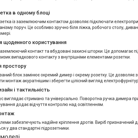
етка в одному блоці
зетка із заземлюючим контактом дозволяє підключати електропр
нізму поруч. Це особливо зручно біля ліжка, робочого столу, дивана
омері.
я щоденного користування
заземлюючий контакт та вбудовані захисні шторки. Це допомагає п
ризик випадкового контакту з внутрішніми елементами розетки.
я простору
ваний блок замінює окремий димер і окрему розетку. Це дозволяє з
бити монтаж акуратнішим і зберегти цілісний вигляд електрофурнітур
изайн і тактильність
с виглядає стримано та універсально. Поворотна ручка димера при
рування додає відчуття контролю над освітленням.
монтаж
клеми забезпечують надійне кріплення дротів. Виріб призначений 
я у два стандартні підрозетники.
 моделі