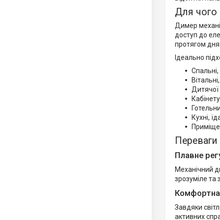
Для чого 
Димер механі
доступ до еле
протягом дня:
Ідеально підх
Спальні,
Вітальні
Дитячої 
Кабінету
Готельни
Кухні, ї
Приміщен
Переваги
Плавне рег
Механічний д
зрозуміле та 
Комфортна 
Завдяки світ
активних спра