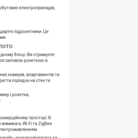
побутових електроприладів,
дартні підрозетники. Це
еми.
олото
одному блоці. Ви отримуєте
ся силовою розеткою із
ьних номерів, апартаментів та
егти порядок на стіні та
мер і розетка,
.
комерційному просторі. В
вимикачі, Wi-Fi та ZigBee
 електроживленням.
дизайн, акуратний вигляд та