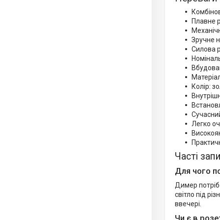
Комбінов
Плавне р
Механіч
Зручне н
Силова 
Номіналь
Вбудован
Матеріал
Колір: з
Внутрішн
Встановл
Сучасний
Легко оч
Високояк
Практичн
Часті зап
Для чого п
Димер потріб
світло під рі
ввечері.
Чи є в роз