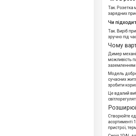
Так. Розетка
зарядних прис
Чи підходи
Так. Виріб пр
зручно під ча
Чому варт
Димер механіч
можливість п
заземленням 
Модель добре 
сучасних житл
зробити кори
Це вдалий виб
світлорегуля
Розширюй
Створюйте єди
асортименті 1
пристрої, тер
Серія 1DAL до