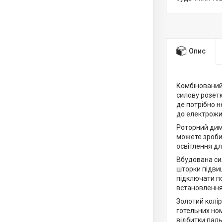
Опис
Комбінований
силову розет
де потрібно 
до електрожи
Роторний дим
можете зробит
освітлення д
Вбудована си
шторки підви
підключати по
встановлення
Золотий колір
готельних ном
відбитки паль