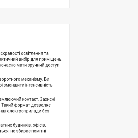
кравості освітлення та
актичний вибір для приміщень,
дночасно мати зручний доступ
воротного механізму. Ви
рі зменшити інтенсивність
емлюючий контакт. Захисні
и. Такий формат дозволяє
 інші електроприлади без
тних будинків, офісів,
ться, не збирає помітні