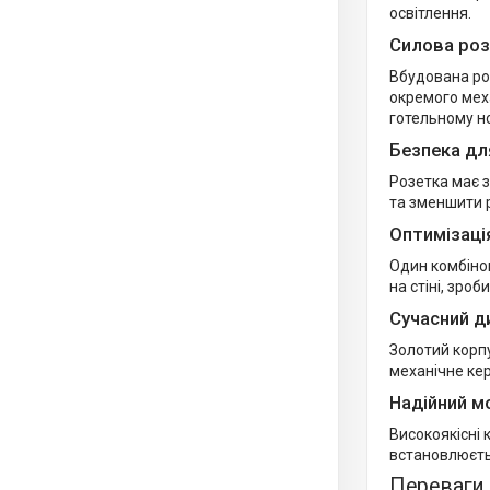
освітлення.
Силова роз
Вбудована ро
окремого меха
готельному н
Безпека дл
Розетка має 
та зменшити 
Оптимізаці
Один комбіно
на стіні, зро
Сучасний д
Золотий корпу
механічне ке
Надійний 
Високоякісні 
встановлюєтьс
Переваги