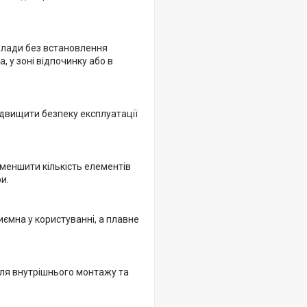
илади без встановлення
, у зоні відпочинку або в
ідвищити безпеку експлуатації
меншити кількість елементів
и.
ємна у користуванні, а плавне
для внутрішнього монтажу та