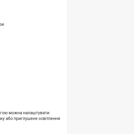
ри.
могою можна налаштувати
чинку або приглушене освітлення