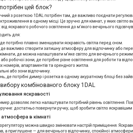
потрібен цей блок?
чний з розеткою 1DAL потрібен там, де важливо поєднати регулюва
ктроживлення в одному місці. Це зручно для кімнат, у яких світло 
 від яскравого робочого освітлення до м’якого вечірнього підсвічу
одить для:
 де потрібно плавно зменшувати яскравість світла перед сном.
, де важливо створити затишну атмосферу для відпочинку або пере
кімнати, де можна налаштувати м’яке світло для вечірнього режим
 або робочої зони, де потрібне різне освітлення для роботи та відпо
х номерів, апартаментів та орендного житла.
дальні або зони відпочинку.
ь, де потрібні димер і розетка в одному акуратному блоці без зайви
 вибору комбінованого блоку 1DAL
улювання яскравості
имер дозволяє легко налаштувати потрібний рівень освітлення. По
зручне: достатньо повернути ручку, щоб зробити світло яскравішим
атмосфера в кімнаті
лорегулятору можна швидко змінювати настрій приміщення. Яскраве
в, а приглушене — для вечірнього відпочинку, спокійної атмосфер