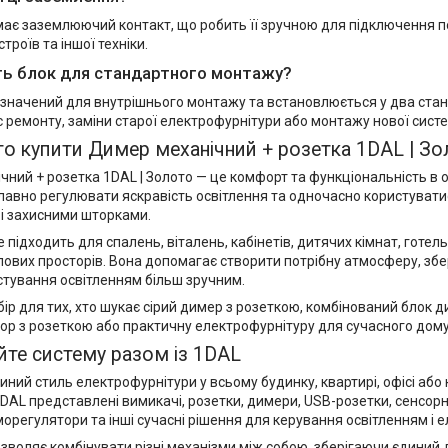
 має заземлюючий контакт, що робить її зручною для підключення 
троїв та іншої техніки.
ть блок для стандартного монтажу?
изначений для внутрішнього монтажу та встановлюється у два стан
с ремонту, заміни старої електрофурнітури або монтажу нової сист
о купити Димер механічний + розетка 1DAL | З
ний + розетка 1DAL | Золото — це комфорт та функціональність в 
лавно регулювати яскравість освітлення та одночасно користувати
і захисними шторками.
підходить для спалень, віталень, кабінетів, дитячих кімнат, готел
ових просторів. Вона допомагає створити потрібну атмосферу, збер
стування освітленням більш зручним.
ір для тих, хто шукає сірий димер з розеткою, комбінований блок ди
тор з розеткою або практичну електрофурнітуру для сучасного дому
те систему разом із 1DAL
ний стиль електрофурнітури у всьому будинку, квартирі, офісі або 
DAL представлені вимикачі, розетки, димери, USB-розетки, сенсорні 
морегулятори та інші сучасні рішення для керування освітленням і
зволяє комбінувати різні механізми між собою, зберігаючи єдиний 