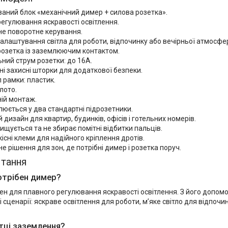
аний блок «механічний димер + силова розетка».
егулювання яскравості освітлення.
не поворотне керування.
алаштування світла для роботи, відпочинку або вечірньої атмосфе
розетка із заземлюючим контактом.
ний струм розетки: до 16А.
і захисні шторки для додаткової безпеки.
 рамки: пластик.
олото.
ій монтаж.
юється у два стандартні підрозетники.
 дизайн для квартир, будинків, офісів і готельних номерів.
ищується та не збирає помітні відбитки пальців.
існі клеми для надійного кріплення дротів.
е рішення для зон, де потрібні димер і розетка поруч.
итання
отрібен димер?
ен для плавного регулювання яскравості освітлення. З його допо
зні сценарії: яскраве освітлення для роботи, м’яке світло для відпо
етці заземлення?