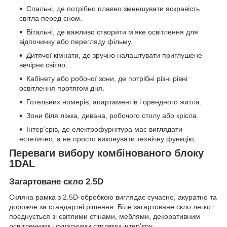
Спальні, де потрібно плавно зменшувати яскравість
світла перед сном.
Вітальні, де важливо створити м’яке освітлення для
відпочинку або перегляду фільму.
Дитячої кімнати, де зручно налаштувати приглушене
вечірнє світло.
Кабінету або робочої зони, де потрібні різні рівні
освітлення протягом дня.
Готельних номерів, апартаментів і орендного житла.
Зони біля ліжка, дивана, робочого столу або крісла.
Інтер’єрів, де електрофурнітура має виглядати
естетично, а не просто виконувати технічну функцію.
Переваги вибору комбінованого блоку
1DAL
Загартоване скло 2.5D
Скляна рамка з 2.5D-обробкою виглядає сучасно, акуратно та
дорожче за стандартні рішення. Біле загартоване скло легко
поєднується зі світлими стінами, меблями, декоративним
освітленням і сучасними стилями інтер’єру.