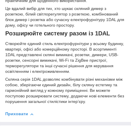
практичним для щоденного використання.
Це вдалий вибір для тих, хто шукає скляний димер з
розеткою, білий світлорегулятор з розеткою, комбінований
блок димер і розетка або сучасну електрофурнітуру 1DAL для
дому, офісу чи готельного простору.
Розширюйте систему разом із 1DAL
Створюйте єдиний стиль електрофурнітури у всьому будинку,
квартирі, офісі або комерційному просторі. В асортименті
1DAL представлені скляні вимикачі, розетки, димери, USB-
розетки, сенсорні вимикачі, Wi-Fi та ZigBee пристрої,
терморегулятори та інші сучасні рішення для керування
освітленням і електроживленням.
Скляна серія 1DAL дозволяє комбінувати різні механізми між
собою, зберігаючи єдиний дизайн, білу скляну естетику та
гармонійний вигляд у кожному приміщенні. Ви можете
поступово розширювати систему, додаючи нові елементи без
порушення загальної стилістики інтер’єру.
Приховати