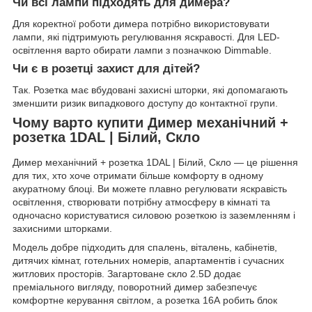
Чи всі лампи підходять для димера?
Для коректної роботи димера потрібно використовувати
лампи, які підтримують регулювання яскравості. Для LED-
освітлення варто обирати лампи з позначкою Dimmable.
Чи є в розетці захист для дітей?
Так. Розетка має вбудовані захисні шторки, які допомагають
зменшити ризик випадкового доступу до контактної групи.
Чому варто купити Димер механічний +
розетка 1DAL | Білий, Скло
Димер механічний + розетка 1DAL | Білий, Скло — це рішення
для тих, хто хоче отримати більше комфорту в одному
акуратному блоці. Ви можете плавно регулювати яскравість
освітлення, створювати потрібну атмосферу в кімнаті та
одночасно користуватися силовою розеткою із заземленням і
захисними шторками.
Модель добре підходить для спалень, віталень, кабінетів,
дитячих кімнат, готельних номерів, апартаментів і сучасних
житлових просторів. Загартоване скло 2.5D додає
преміального вигляду, поворотний димер забезпечує
комфортне керування світлом, а розетка 16А робить блок