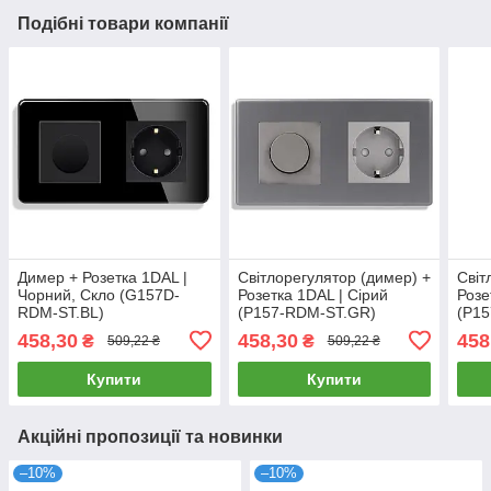
Подібні товари компанії
Димер + Розетка 1DAL |
Світлорегулятор (димер) +
Світ
Чорний, Скло (G157D-
Розетка 1DAL | Сірий
Розе
RDM-ST.BL)
(P157-RDM-ST.GR)
(P15
458,30
458,30
458
₴
₴
509,22 ₴
509,22 ₴
Купити
Купити
Акційні пропозиції та новинки
–10%
–10%