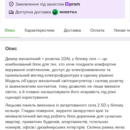
Замовлення під захистом
Доступна доставка
Опис
Характеристики
Доставка
Оплата
Умови п
Опис
Димер механічний + розетка 1DAL у білому склі — це
комбінований блок для тих, хто хоче поєднати комфортне
керування освітленням, доступ до електроживлення та
преміальний вигляд електрофурнітури в одному рішенні.
Модель об’єднує механічний світлорегулятор і силову розетку
із заземлюючим контактом, тому дозволяє не лише вмикати
світло, а й плавно налаштовувати його яскравість під різні
сценарії користування.
Лицьова панель виконана із загартованого скла 2.5D у білому
кольорі. Гладка поверхня, акуратні заокруглені краї та
мінімалістичний вигляд роблять блок доречним для сучасних
квартир, приватних будинків, апартаментів, готельних
номерів, офісів і дизайнерських інтер’єрів. Скляна рамка легко