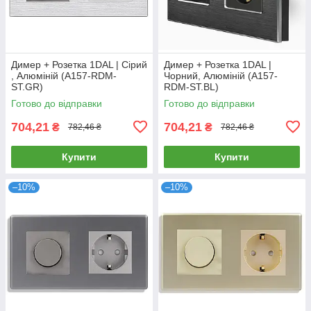
Димер + Розетка 1DAL | Сірий
Димер + Розетка 1DAL |
, Алюміній (A157-RDM-
Чорний, Алюміній (A157-
ST.GR)
RDM-ST.BL)
Готово до відправки
Готово до відправки
704,21
704,21
₴
₴
782,46 ₴
782,46 ₴
Купити
Купити
–10%
–10%