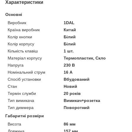
Характеристики
Основні
Виробник
1DAL
Країна виробник
Китай
Колір кнопки
Білий
Колір корпусу
Білий
Кількість клавіш
1 шт.
Матеріал корпусу
Термопластик, Скло
Напруга
230 В
Номінальний струм
16 А
Спосіб установки
Вбудований
Стан
Новий
Термін служби
20 років
Тип вимикача
Вимикач+розетка
Тип диммера
Поворотний
Габаритні розміри
Висота
86 мм
Довжина
157 мм