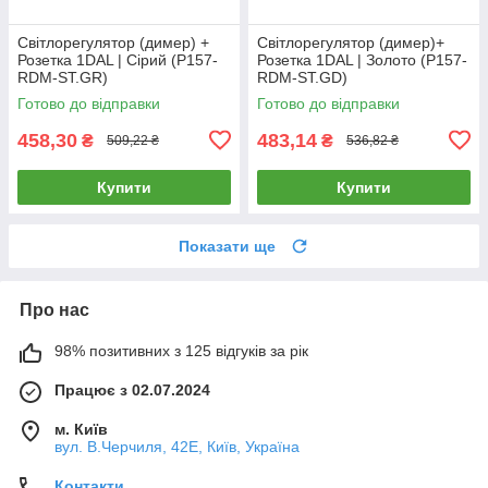
Світлорегулятор (димер) +
Світлорегулятор (димер)+
Розетка 1DAL | Сірий (P157-
Розетка 1DAL | Золото (P157-
RDM-ST.GR)
RDM-ST.GD)
Готово до відправки
Готово до відправки
458,30
483,14
₴
₴
509,22 ₴
536,82 ₴
Купити
Купити
Показати ще
Про нас
98% позитивних з 125 відгуків за рік
Працює з 02.07.2024
м. Київ
вул. В.Черчиля, 42Е, Київ, Україна
Контакти