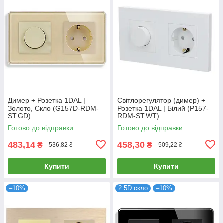
Димер + Розетка 1DAL |
Світлорегулятор (димер) +
Золото, Скло (G157D-RDM-
Розетка 1DAL | Білий (P157-
ST.GD)
RDM-ST.WT)
Готово до відправки
Готово до відправки
483,14
458,30
₴
₴
536,82 ₴
509,22 ₴
Купити
Купити
–10%
2.5D скло
–10%