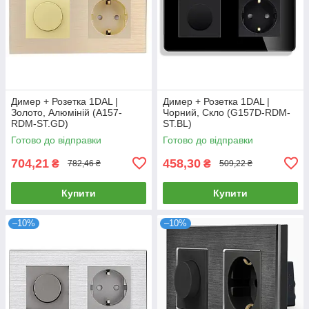
Димер + Розетка 1DAL |
Димер + Розетка 1DAL |
Золото, Алюміній (A157-
Чорний, Скло (G157D-RDM-
RDM-ST.GD)
ST.BL)
Готово до відправки
Готово до відправки
704,21
458,30
₴
₴
782,46 ₴
509,22 ₴
Купити
Купити
–10%
–10%