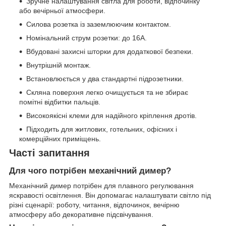
Зручне налаштування світла для роботи, відпочинку
або вечірньої атмосфери.
Силова розетка із заземлюючим контактом.
Номінальний струм розетки: до 16А.
Вбудовані захисні шторки для додаткової безпеки.
Внутрішній монтаж.
Встановлюється у два стандартні підрозетники.
Скляна поверхня легко очищується та не збирає
помітні відбитки пальців.
Високоякісні клеми для надійного кріплення дротів.
Підходить для житлових, готельних, офісних і
комерційних приміщень.
Часті запитання
Для чого потрібен механічний димер?
Механічний димер потрібен для плавного регулювання
яскравості освітлення. Він допомагає налаштувати світло під
різні сценарії: роботу, читання, відпочинок, вечірню
атмосферу або декоративне підсвічування.