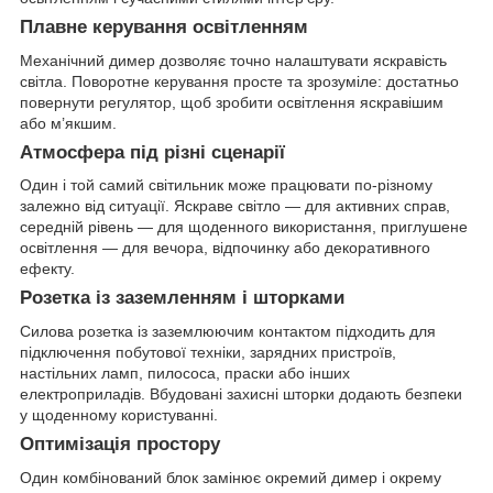
Плавне керування освітленням
Механічний димер дозволяє точно налаштувати яскравість
світла. Поворотне керування просте та зрозуміле: достатньо
повернути регулятор, щоб зробити освітлення яскравішим
або м’якшим.
Атмосфера під різні сценарії
Один і той самий світильник може працювати по-різному
залежно від ситуації. Яскраве світло — для активних справ,
середній рівень — для щоденного використання, приглушене
освітлення — для вечора, відпочинку або декоративного
ефекту.
Розетка із заземленням і шторками
Силова розетка із заземлюючим контактом підходить для
підключення побутової техніки, зарядних пристроїв,
настільних ламп, пилососа, праски або інших
електроприладів. Вбудовані захисні шторки додають безпеки
у щоденному користуванні.
Оптимізація простору
Один комбінований блок замінює окремий димер і окрему