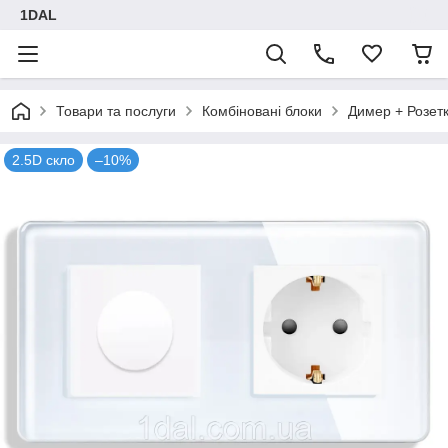
1DAL
Товари та послуги
Комбіновані блоки
Димер + Розет
2.5D скло
–10%