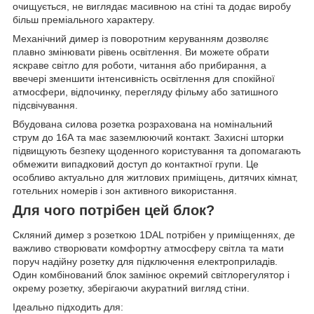
очищується, не виглядає масивною на стіні та додає виробу
більш преміального характеру.
Механічний димер із поворотним керуванням дозволяє
плавно змінювати рівень освітлення. Ви можете обрати
яскраве світло для роботи, читання або прибирання, а
ввечері зменшити інтенсивність освітлення для спокійної
атмосфери, відпочинку, перегляду фільму або затишного
підсвічування.
Вбудована силова розетка розрахована на номінальний
струм до 16А та має заземлюючий контакт. Захисні шторки
підвищують безпеку щоденного користування та допомагають
обмежити випадковий доступ до контактної групи. Це
особливо актуально для житлових приміщень, дитячих кімнат,
готельних номерів і зон активного використання.
Для чого потрібен цей блок?
Скляний димер з розеткою 1DAL потрібен у приміщеннях, де
важливо створювати комфортну атмосферу світла та мати
поруч надійну розетку для підключення електроприладів.
Один комбінований блок замінює окремий світлорегулятор і
окрему розетку, зберігаючи акуратний вигляд стіни.
Ідеально підходить для: