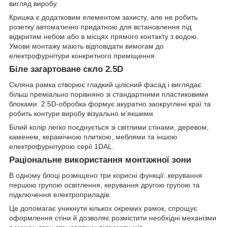
вигляд виробу.
Кришка є додатковим елементом захисту, але не робить
розетку автоматично придатною для встановлення під
відкритим небом або в місцях прямого контакту з водою.
Умови монтажу мають відповідати вимогам до
електрофурнітури конкретного приміщення.
Біле загартоване скло 2.5D
Скляна рамка створює гладкий цілісний фасад і виглядає
більш преміально порівняно зі стандартними пластиковими
блоками. 2.5D-обробка формує акуратно заокруглені краї та
робить контури виробу візуально м’якшими.
Білий колір легко поєднується зі світлими стінами, деревом,
каменем, керамічною плиткою, меблями та іншою
електрофурнітурою серії 1DAL.
Раціональне використання монтажної зони
В одному блоці розміщено три корисні функції: керування
першою групою освітлення, керування другою групою та
підключення електроприладів.
Це допомагає уникнути кількох окремих рамок, спрощує
оформлення стіни й дозволяє розмістити необхідні механізми