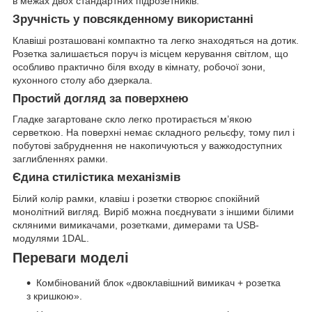
в межах двох стандартних підрозетників.
Зручність у повсякденному використанні
Клавіші розташовані компактно та легко знаходяться на дотик.
Розетка залишається поруч із місцем керування світлом, що
особливо практично біля входу в кімнату, робочої зони,
кухонного столу або дзеркала.
Простий догляд за поверхнею
Гладке загартоване скло легко протирається м’якою
серветкою. На поверхні немає складного рельєфу, тому пил і
побутові забруднення не накопичуються у важкодоступних
заглибленнях рамки.
Єдина стилістика механізмів
Білий колір рамки, клавіш і розетки створює спокійний
монолітний вигляд. Виріб можна поєднувати з іншими білими
скляними вимикачами, розетками, димерами та USB-
модулями 1DAL.
Переваги моделі
Комбінований блок «двоклавішний вимикач + розетка
з кришкою».