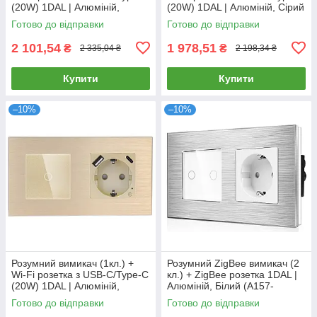
(20W) 1DAL | Алюміній,
(20W) 1DAL | Алюміній, Сірий
Золото (A157-GSW3G.WF-
(A157-GSW1G.WF-
Готово до відправки
Готово до відправки
STUTC.WF.GD)
STUTC.WF.GR)
2 101,54
1 978,51
₴
₴
2 335,04 ₴
2 198,34 ₴
Купити
Купити
–10%
–10%
Розумний вимикач (1кл.) +
Розумний ZigBee вимикач (2
Wi-Fi розетка з USB-C/Type-C
кл.) + ZigBee розетка 1DAL |
(20W) 1DAL | Алюміній,
Алюміній, Білий (A157-
Золото (A157-GSW1G.WF-
GSW2G.ZB-ST.ZB.WT)
Готово до відправки
Готово до відправки
STUTC.WF.GD)