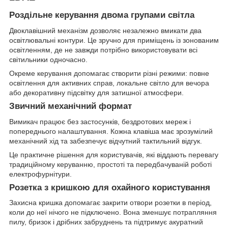
Роздільне керування двома групами світла
Двоклавішний механізм дозволяє незалежно вмикати два
освітлювальні контури. Це зручно для приміщень із зонованим
освітленням, де не завжди потрібно використовувати всі
світильники одночасно.
Окреме керування допомагає створити різні режими: повне
освітлення для активних справ, локальне світло для вечора
або декоративну підсвітку для затишної атмосфери.
Звичний механічний формат
Вимикач працює без застосунків, бездротових мереж і
попереднього налаштування. Кожна клавіша має зрозумілий
механічний хід та забезпечує відчутний тактильний відгук.
Це практичне рішення для користувачів, які віддають перевагу
традиційному керуванню, простоті та передбачуваній роботі
електрофурнітури.
Розетка з кришкою для охайного користування
Захисна кришка допомагає закрити отвори розетки в період,
коли до неї нічого не підключено. Вона зменшує потрапляння
пилу, бризок і дрібних забруднень та підтримує акуратний