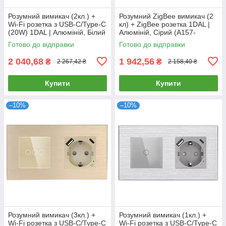
Розумний вимикач (2кл.) +
Розумний ZigBee вимикач (2
Wi-Fi розетка з USB-C/Type-C
кл) + ZigBee розетка 1DAL |
(20W) 1DAL | Алюміній, Білий
Алюміній, Сірий (A157-
(A157-GSW2G.WF-
GSW2G.ZB-ST.ZB.GR)
Готово до відправки
Готово до відправки
STUTC.WF.WT)
2 040,68
1 942,56
₴
₴
2 267,42 ₴
2 158,40 ₴
Купити
Купити
–10%
–10%
Розумний вимикач (3кл.) +
Розумний вимикач (1кл.) +
Wi-Fi розетка з USB-C/Type-C
Wi-Fi розетка з USB-C/Type-C