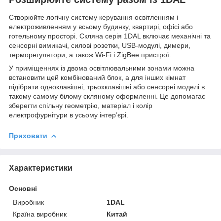
Створюйте логічну систему керування освітленням і
електроживленням у всьому будинку, квартирі, офісі або
готельному просторі. Скляна серія 1DAL включає механічні та
сенсорні вимикачі, силові розетки, USB-модулі, димери,
терморегулятори, а також Wi-Fi і ZigBee пристрої.
У приміщеннях із двома освітлювальними зонами можна
встановити цей комбінований блок, а для інших кімнат
підібрати одноклавішні, трьохклавішні або сенсорні моделі в
такому самому білому скляному оформленні. Це допомагає
зберегти спільну геометрію, матеріал і колір
електрофурнітури в усьому інтер’єрі.
Приховати
Характеристики
Основні
Виробник
1DAL
Країна виробник
Китай