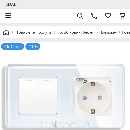
1DAL
Товари та послуги
Комбіновані блоки
Вимикач + Роз
2.5D скло
–10%