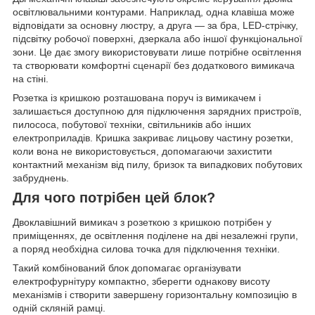
освітлювальними контурами. Наприклад, одна клавіша може
відповідати за основну люстру, а друга — за бра, LED-стрічку,
підсвітку робочої поверхні, дзеркала або іншої функціональної
зони. Це дає змогу використовувати лише потрібне освітлення
та створювати комфортні сценарії без додаткового вимикача
на стіні.
Розетка із кришкою розташована поруч із вимикачем і
залишається доступною для підключення зарядних пристроїв,
пилососа, побутової техніки, світильників або інших
електроприладів. Кришка закриває лицьову частину розетки,
коли вона не використовується, допомагаючи захистити
контактний механізм від пилу, бризок та випадкових побутових
забруднень.
Для чого потрібен цей блок?
Двоклавішний вимикач з розеткою з кришкою потрібен у
приміщеннях, де освітлення поділене на дві незалежні групи,
а поряд необхідна силова точка для підключення техніки.
Такий комбінований блок допомагає організувати
електрофурнітуру компактно, зберегти однакову висоту
механізмів і створити завершену горизонтальну композицію в
одній скляній рамці.