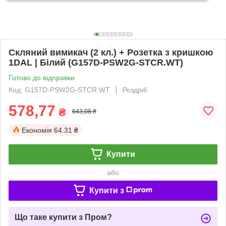
Скляний вимикач (2 кл.) + Розетка з кришкою
1DAL | Білий (G157D-PSW2G-STCR.WT)
Готово до відправки
Код: G157D-PSW2G-STCR.WT
Роздріб
578,77
₴
643,08 ₴
Економія
64.31 ₴
Купити
або
Купити з
Що таке купити з Пром?