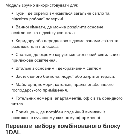
Модель зручно використовувати для:
Кухні, де окремо вмикаються загальне світло та
підсвітка робочої поверхні.
Ванної кімнати, де можна розділити основне
освітлення та підсвітку дзеркала.
Коридору або передпокою з двома зонами світла та
розеткою для пилососа.
Спальні, де окремо керуються стельовий світильник і
приліжкове освітлення.
Вітальні з основним і декоративним світлом.
Застекленого балкона, лоджії або закритої тераси.
Майстерні, комори, котельні, пральної або іншого
господарського приміщення.
Готельних номерів, апартаментів, офісів та орендного
житла.
Приміщень, де потрібен подвійний вимикач із
розеткою в сучасному скляному оформленні.
Переваги вибору комбінованого блоку
1DAL