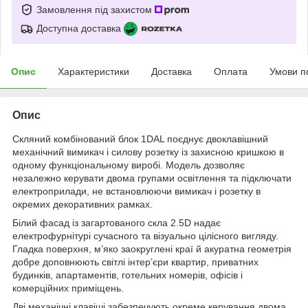
Замовлення під захистом
Доступна доставка
Опис
Характеристики
Доставка
Оплата
Умови п
Опис
Скляний комбінований блок 1DAL поєднує двоклавішний
механічний вимикач і силову розетку із захисною кришкою в
одному функціональному виробі. Модель дозволяє
незалежно керувати двома групами освітлення та підключати
електроприлади, не встановлюючи вимикач і розетку в
окремих декоративних рамках.
Білий фасад із загартованого скла 2.5D надає
електрофурнітурі сучасного та візуально цілісного вигляду.
Гладка поверхня, м’яко заокруглені краї й акуратна геометрія
добре доповнюють світлі інтер’єри квартир, приватних
будинків, апартаментів, готельних номерів, офісів і
комерційних приміщень.
Дві механічні клавіші забезпечують окреме керування двома