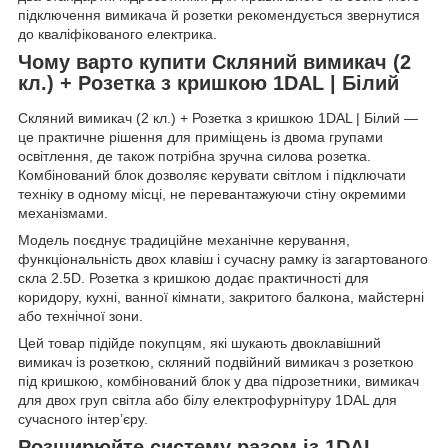
підключення вимикача й розетки рекомендується звернутися
до кваліфікованого електрика.
Чому варто купити Скляний вимикач (2
кл.) + Розетка з кришкою 1DAL | Білий
Скляний вимикач (2 кл.) + Розетка з кришкою 1DAL | Білий —
це практичне рішення для приміщень із двома групами
освітлення, де також потрібна зручна силова розетка.
Комбінований блок дозволяє керувати світлом і підключати
техніку в одному місці, не перевантажуючи стіну окремими
механізмами.
Модель поєднує традиційне механічне керування,
функціональність двох клавіш і сучасну рамку із загартованого
скла 2.5D. Розетка з кришкою додає практичності для
коридору, кухні, ванної кімнати, закритого балкона, майстерні
або технічної зони.
Цей товар підійде покупцям, які шукають двоклавішний
вимикач із розеткою, скляний подвійний вимикач з розеткою
під кришкою, комбінований блок у два підрозетники, вимикач
для двох груп світла або білу електрофурнітуру 1DAL для
сучасного інтер’єру.
Розширюйте систему разом із 1DAL