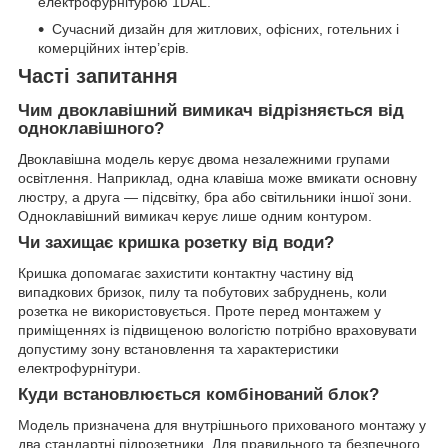
електрофурнітурою 1DAL.
Сучасний дизайн для житлових, офісних, готельних і
комерційних інтер’єрів.
Часті запитання
Чим двоклавішний вимикач відрізняється від
одноклавішного?
Двоклавішна модель керує двома незалежними групами
освітлення. Наприклад, одна клавіша може вмикати основну
люстру, а друга — підсвітку, бра або світильники іншої зони.
Одноклавішний вимикач керує лише одним контуром.
Чи захищає кришка розетку від води?
Кришка допомагає захистити контактну частину від
випадкових бризок, пилу та побутових забруднень, коли
розетка не використовується. Проте перед монтажем у
приміщеннях із підвищеною вологістю потрібно враховувати
допустиму зону встановлення та характеристики
електрофурнітури.
Куди встановлюється комбінований блок?
Модель призначена для внутрішнього прихованого монтажу у
два стандартні підрозетники. Для правильного та безпечного