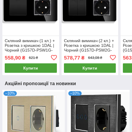
Скляний вимикач (1 кл.) +
Скляний вимикач (2 кл.) +
Скля
Розетка з кришкою 1DAL |
Розетка з кришкою 1DAL |
Розе
Чорний (G157D-PSW1G-
Чорний (G157D-PSW2G-
(G1
STCR.BL)
STCR.BL)
558,90
578,77
563
₴
₴
621 ₴
643,08 ₴
Купити
Купити
Акційні пропозиції та новинки
–10%
–10%