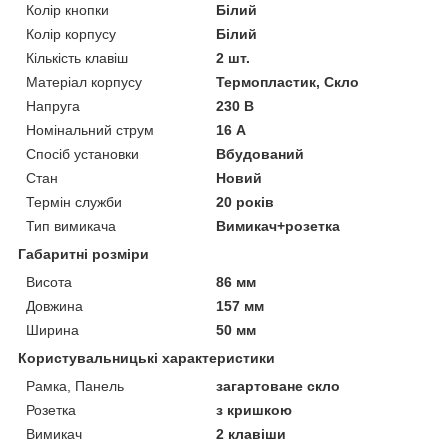
Колір кнопки
Білий
Колір корпусу
Білий
Кількість клавіш
2 шт.
Матеріал корпусу
Термопластик, Скло
Напруга
230 В
Номінальний струм
16 А
Спосіб установки
Вбудований
Стан
Новий
Термін служби
20 років
Тип вимикача
Вимикач+розетка
Габаритні розміри
Висота
86 мм
Довжина
157 мм
Ширина
50 мм
Користувальницькі характеристики
Рамка, Панель
загартоване скло
Розетка
з кришкою
Вимикач
2 клавіши