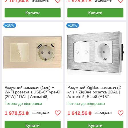
2 101,54
1 978,51
₴
₴
2 335,04 ₴
2 198,34 ₴
Купити
Купити
–10%
–10%
Розумний вимикач (1кл.) +
Розумний ZigBee вимикач (2
Wi-Fi розетка з USB-C/Type-C
кл.) + ZigBee розетка 1DAL |
(20W) 1DAL | Алюміній,
Алюміній, Білий (A157-
Золото (A157-GSW1G.WF-
GSW2G.ZB-ST.ZB.WT)
Готово до відправки
Готово до відправки
STUTC.WF.GD)
1 978,51
1 942,56
₴
₴
2 198,34 ₴
2 158,40 ₴
Купити
Купити