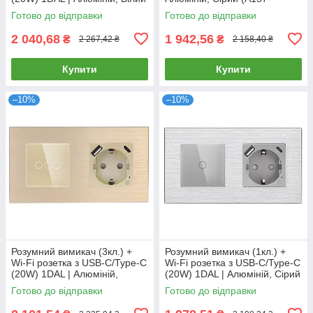
(A157-GSW2G.WF-
GSW2G.ZB-ST.ZB.GR)
Готово до відправки
Готово до відправки
STUTC.WF.WT)
2 040,68
1 942,56
₴
₴
2 267,42 ₴
2 158,40 ₴
Купити
Купити
–10%
–10%
Розумний вимикач (3кл.) +
Розумний вимикач (1кл.) +
Wi-Fi розетка з USB-C/Type-C
Wi-Fi розетка з USB-C/Type-C
(20W) 1DAL | Алюміній,
(20W) 1DAL | Алюміній, Сірий
Золото (A157-GSW3G.WF-
(A157-GSW1G.WF-
Готово до відправки
Готово до відправки
STUTC.WF.GD)
STUTC.WF.GR)