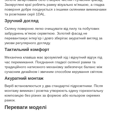
Заокруглені краї роблять рамку візуально м’якшою, а гладка
поверхня добре поєднується з іншими скляними вимикачами
та розетками серії 1DAL.
Зручний догляд
Скляну поверхню легко очищувати від пилу та побутових
забруднень м’якою серветкою. Золотий фасад не
перевантажує інтер’єр і довго зберігає акуратний вигляд за
умови регулярного догляду.
Тактильний комфорт
Механічна клавіша має зрозумілий хід і відчутний відгук під
час перемикання. Поєднання гладкої скляної рамки та
традиційного натискного механізму забезпечує баланс між
сучасним дизайном і звичним способом керування світлом.
Акуратний монтаж
Виріб встановлюється у два стандартні підрозетники. Після
монтажу вимикач і розетка утворюють єдину горизонтальну
композицію без різних за формою або кольором окремих
рамок.
Переваги моделі