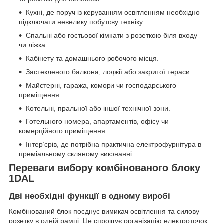
Кухні, де поруч із керуванням освітленням необхідно
підключати невелику побутову техніку.
Спальні або гостьової кімнати з розеткою біля входу
чи ліжка.
Кабінету та домашнього робочого місця.
Застекленого балкона, лоджії або закритої тераси.
Майстерні, гаража, комори чи господарського
приміщення.
Котельні, пральної або іншої технічної зони.
Готельного номера, апартаментів, офісу чи
комерційного приміщення.
Інтер’єрів, де потрібна практична електрофурнітура в
преміальному скляному виконанні.
Переваги вибору комбінованого блоку
1DAL
Дві необхідні функції в одному виробі
Комбінований блок поєднує вимикач освітлення та силову
розетку в одній рамці. Це спрощує організацію електроточок,