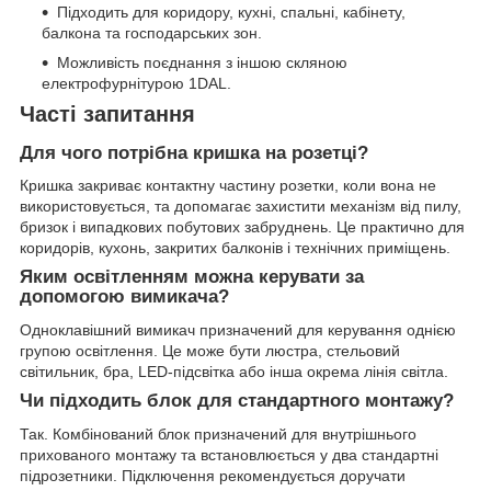
Підходить для коридору, кухні, спальні, кабінету,
балкона та господарських зон.
Можливість поєднання з іншою скляною
електрофурнітурою 1DAL.
Часті запитання
Для чого потрібна кришка на розетці?
Кришка закриває контактну частину розетки, коли вона не
використовується, та допомагає захистити механізм від пилу,
бризок і випадкових побутових забруднень. Це практично для
коридорів, кухонь, закритих балконів і технічних приміщень.
Яким освітленням можна керувати за
допомогою вимикача?
Одноклавішний вимикач призначений для керування однією
групою освітлення. Це може бути люстра, стельовий
світильник, бра, LED-підсвітка або інша окрема лінія світла.
Чи підходить блок для стандартного монтажу?
Так. Комбінований блок призначений для внутрішнього
прихованого монтажу та встановлюється у два стандартні
підрозетники. Підключення рекомендується доручати