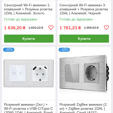
Сенсорний Wi-Fi вимикач 1-
Сенсорний Wi-Fi вимикач 3-
клавішний + Розумна розетка
клавішний + Розумна розетка
1DAL | Алюміній, Золото
1DAL | Алюміній, Чорний
(A157-GSW1G.WF-ST.WF.GD)
(A157-GSW3G.WF-ST.WF.BL)
Готово до відправки
Готово до відправки
1 638,20
1 761,23
₴
₴
1 820,22 ₴
1 956,92 ₴
Купити
Купити
–10%
–10%
Розумний вимикач (2кл.) +
Розумний ZigBee вимикач (2
Wi-Fi розетка з USB-C/Type-C
кл) + ZigBee розетка 1DAL |
(20W) 1DAL | Алюміній, Білий
Алюміній, Сірий (A157-