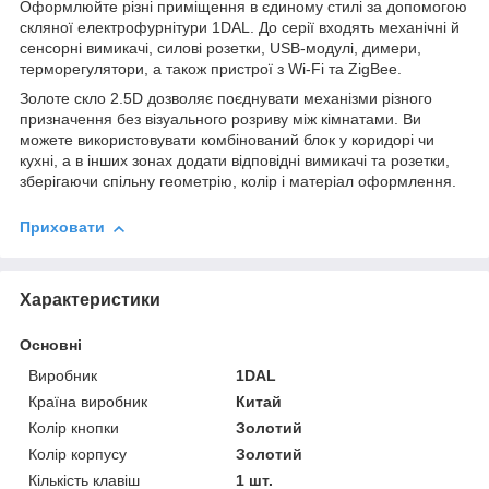
Оформлюйте різні приміщення в єдиному стилі за допомогою
скляної електрофурнітури 1DAL. До серії входять механічні й
сенсорні вимикачі, силові розетки, USB-модулі, димери,
терморегулятори, а також пристрої з Wi-Fi та ZigBee.
Золоте скло 2.5D дозволяє поєднувати механізми різного
призначення без візуального розриву між кімнатами. Ви
можете використовувати комбінований блок у коридорі чи
кухні, а в інших зонах додати відповідні вимикачі та розетки,
зберігаючи спільну геометрію, колір і матеріал оформлення.
Приховати
Характеристики
Основні
Виробник
1DAL
Країна виробник
Китай
Колір кнопки
Золотий
Колір корпусу
Золотий
Кількість клавіш
1 шт.