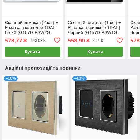
Скляний вимикач (2 кл.) +
Скляний вимикач (1 кл.) +
Скля
Розетка з кришкою 1DAL |
Розетка з кришкою 1DAL |
Розе
Білий (G157D-PSW2G-
Чорний (G157D-PSW1G-
Чор
STCR.WT)
STCR.BL)
STC
578,77
558,90
578
₴
₴
643,08 ₴
621 ₴
Купити
Купити
Акційні пропозиції та новинки
–10%
–10%