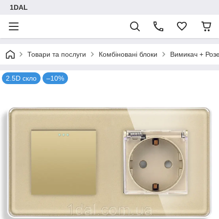
1DAL
Товари та послуги
Комбіновані блоки
Вимикач + Роз
2.5D скло
–10%