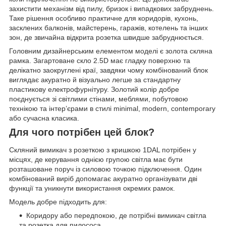
захистити механізм від пилу, бризок і випадкових забруднень.
Таке рішення особливо практичне для коридорів, кухонь,
засклених балконів, майстерень, гаражів, котелень та інших
зон, де звичайна відкрита розетка швидше забруднюється.
Головним дизайнерським елементом моделі є золота скляна
рамка. Загартоване скло 2.5D має гладку поверхню та
делікатно заокруглені краї, завдяки чому комбінований блок
виглядає акуратно й візуально легше за стандартну
пластикову електрофурнітуру. Золотий колір добре
поєднується зі світлими стінами, меблями, побутовою
технікою та інтер’єрами в стилі minimal, modern, contemporary
або сучасна класика.
Для чого потрібен цей блок?
Скляний вимикач з розеткою з кришкою 1DAL потрібен у
місцях, де керування однією групою світла має бути
розташоване поруч із силовою точкою підключення. Один
комбінований виріб допомагає акуратно організувати дві
функції та уникнути використання окремих рамок.
Модель добре підходить для:
Коридору або передпокою, де потрібні вимикач світла
та розетка для пилососа.