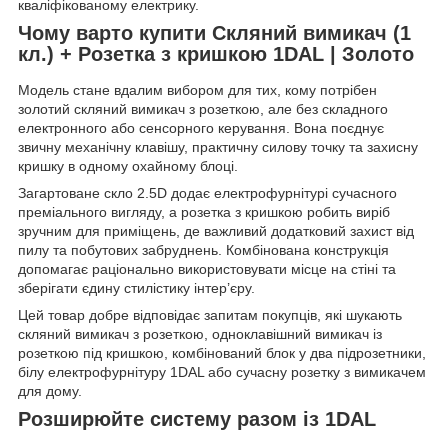
кваліфікованому електрику.
Чому варто купити Скляний вимикач (1
кл.) + Розетка з кришкою 1DAL | Золото
Модель стане вдалим вибором для тих, кому потрібен
золотий скляний вимикач з розеткою, але без складного
електронного або сенсорного керування. Вона поєднує
звичну механічну клавішу, практичну силову точку та захисну
кришку в одному охайному блоці.
Загартоване скло 2.5D додає електрофурнітурі сучасного
преміального вигляду, а розетка з кришкою робить виріб
зручним для приміщень, де важливий додатковий захист від
пилу та побутових забруднень. Комбінована конструкція
допомагає раціонально використовувати місце на стіні та
зберігати єдину стилістику інтер’єру.
Цей товар добре відповідає запитам покупців, які шукають
скляний вимикач з розеткою, одноклавішний вимикач із
розеткою під кришкою, комбінований блок у два підрозетники,
білу електрофурнітуру 1DAL або сучасну розетку з вимикачем
для дому.
Розширюйте систему разом із 1DAL