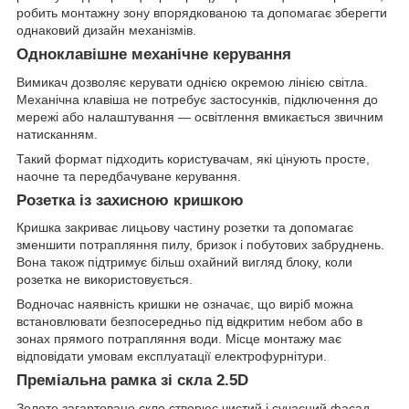
робить монтажну зону впорядкованою та допомагає зберегти
однаковий дизайн механізмів.
Одноклавішне механічне керування
Вимикач дозволяє керувати однією окремою лінією світла.
Механічна клавіша не потребує застосунків, підключення до
мережі або налаштування — освітлення вмикається звичним
натисканням.
Такий формат підходить користувачам, які цінують просте,
наочне та передбачуване керування.
Розетка із захисною кришкою
Кришка закриває лицьову частину розетки та допомагає
зменшити потрапляння пилу, бризок і побутових забруднень.
Вона також підтримує більш охайний вигляд блоку, коли
розетка не використовується.
Водночас наявність кришки не означає, що виріб можна
встановлювати безпосередньо під відкритим небом або в
зонах прямого потрапляння води. Місце монтажу має
відповідати умовам експлуатації електрофурнітури.
Преміальна рамка зі скла 2.5D
Золоте загартоване скло створює чистий і сучасний фасад.