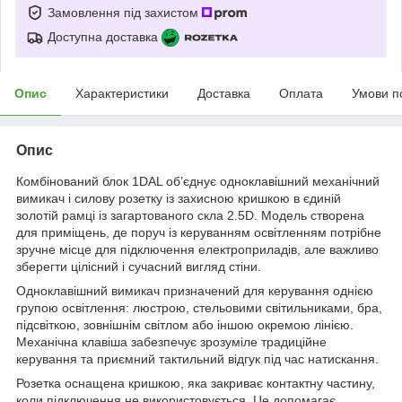
Замовлення під захистом
Доступна доставка
Опис
Характеристики
Доставка
Оплата
Умови п
Опис
Комбінований блок 1DAL об’єднує одноклавішний механічний
вимикач і силову розетку із захисною кришкою в єдиній
золотій рамці із загартованого скла 2.5D. Модель створена
для приміщень, де поруч із керуванням освітленням потрібне
зручне місце для підключення електроприладів, але важливо
зберегти цілісний і сучасний вигляд стіни.
Одноклавішний вимикач призначений для керування однією
групою освітлення: люстрою, стельовими світильниками, бра,
підсвіткою, зовнішнім світлом або іншою окремою лінією.
Механічна клавіша забезпечує зрозуміле традиційне
керування та приємний тактильний відгук під час натискання.
Розетка оснащена кришкою, яка закриває контактну частину,
коли підключення не використовується. Це допомагає