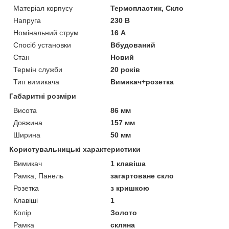
Матеріал корпусу
Термопластик, Скло
Напруга
230 В
Номінальний струм
16 А
Спосіб установки
Вбудований
Стан
Новий
Термін служби
20 років
Тип вимикача
Вимикач+розетка
Габаритні розміри
Висота
86 мм
Довжина
157 мм
Ширина
50 мм
Користувальницькі характеристики
Вимикач
1 клавіша
Рамка, Панель
загартоване скло
Розетка
з кришкою
Клавіші
1
Колір
Золото
Рамка
скляна