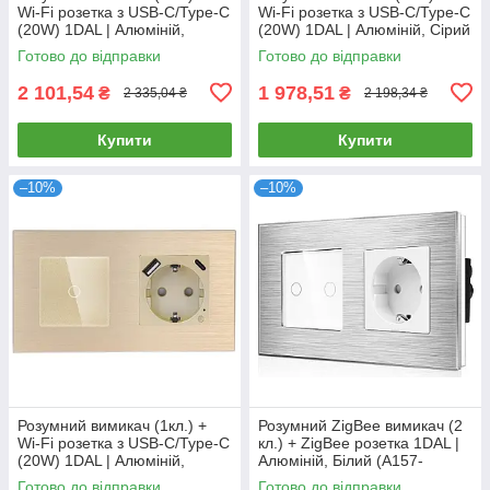
Wi-Fi розетка з USB-C/Type-C
Wi-Fi розетка з USB-C/Type-C
(20W) 1DAL | Алюміній,
(20W) 1DAL | Алюміній, Сірий
Золото (A157-GSW3G.WF-
(A157-GSW1G.WF-
Готово до відправки
Готово до відправки
STUTC.WF.GD)
STUTC.WF.GR)
2 101,54
1 978,51
₴
₴
2 335,04 ₴
2 198,34 ₴
Купити
Купити
–10%
–10%
Розумний вимикач (1кл.) +
Розумний ZigBee вимикач (2
Wi-Fi розетка з USB-C/Type-C
кл.) + ZigBee розетка 1DAL |
(20W) 1DAL | Алюміній,
Алюміній, Білий (A157-
Золото (A157-GSW1G.WF-
GSW2G.ZB-ST.ZB.WT)
Готово до відправки
Готово до відправки