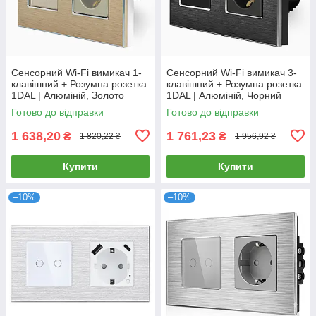
Сенсорний Wi-Fi вимикач 1-
Сенсорний Wi-Fi вимикач 3-
клавішний + Розумна розетка
клавішний + Розумна розетка
1DAL | Алюміній, Золото
1DAL | Алюміній, Чорний
(A157-GSW1G.WF-ST.WF.GD)
(A157-GSW3G.WF-ST.WF.BL)
Готово до відправки
Готово до відправки
1 638,20
1 761,23
₴
₴
1 820,22 ₴
1 956,92 ₴
Купити
Купити
–10%
–10%