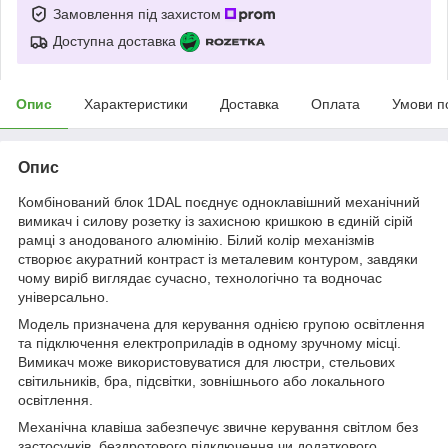
Замовлення під захистом
Доступна доставка
Опис
Характеристики
Доставка
Оплата
Умови п
Опис
Комбінований блок 1DAL поєднує одноклавішний механічний
вимикач і силову розетку із захисною кришкою в єдиній сірій
рамці з анодованого алюмінію. Білий колір механізмів
створює акуратний контраст із металевим контуром, завдяки
чому виріб виглядає сучасно, технологічно та водночас
універсально.
Модель призначена для керування однією групою освітлення
та підключення електроприладів в одному зручному місці.
Вимикач може використовуватися для люстри, стельових
світильників, бра, підсвітки, зовнішнього або локального
освітлення.
Механічна клавіша забезпечує звичне керування світлом без
застосунків, бездротового підключення чи додаткового