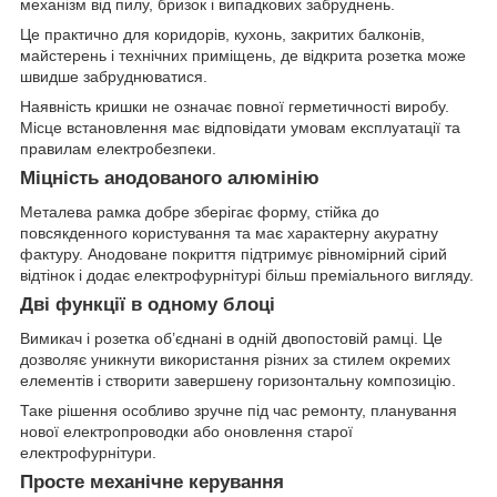
механізм від пилу, бризок і випадкових забруднень.
Це практично для коридорів, кухонь, закритих балконів,
майстерень і технічних приміщень, де відкрита розетка може
швидше забруднюватися.
Наявність кришки не означає повної герметичності виробу.
Місце встановлення має відповідати умовам експлуатації та
правилам електробезпеки.
Міцність анодованого алюмінію
Металева рамка добре зберігає форму, стійка до
повсякденного користування та має характерну акуратну
фактуру. Анодоване покриття підтримує рівномірний сірий
відтінок і додає електрофурнітурі більш преміального вигляду.
Дві функції в одному блоці
Вимикач і розетка об’єднані в одній двопостовій рамці. Це
дозволяє уникнути використання різних за стилем окремих
елементів і створити завершену горизонтальну композицію.
Таке рішення особливо зручне під час ремонту, планування
нової електропроводки або оновлення старої
електрофурнітури.
Просте механічне керування