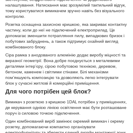
налаштування. Натискання має зрозумілий тактильний відгук,
тому користуватися вимикачем зручно навіть без візуального
контролю.
Розетка оснащена захисною кришкою, яка закриває контактну
частину, коли до неї не підключений електроприлад. Це
допомагає зменшити потрапляння пилу, випадкових бризок і
побутових забруднень, а також підтримує охайний вигляд
комбінованого блоку.
Сіра рамка з анодованого алюмінію додає виробу міцності та
виразної геометрії. Вона добре поєднується з металевими
деталями інтер’єру, сірою побутовою технікою, деревом,
бетоном, каменем і світлими стінами. Білі механізми
пом’якшують композицію та дозволяють легко інтегрувати
блок у сучасні житлові й комерційні приміщення.
Для чого потрібен цей блок?
Вимикач з розеткою з кришкою 1DAL потрібен у приміщеннях,
де керування однією лінією освітлення має бути розташоване
поруч із силовою точкою підключення.
Один комбінований виріб замінює окремий вимикач і окрему
розетку, допомагаючи компактно організувати
електрофурнітуру та зберегти єдиний дизайн монтажної зони.