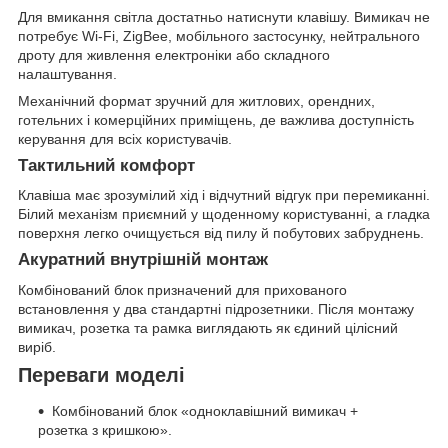
Для вмикання світла достатньо натиснути клавішу. Вимикач не
потребує Wi-Fi, ZigBee, мобільного застосунку, нейтрального
дроту для живлення електроніки або складного
налаштування.
Механічний формат зручний для житлових, орендних,
готельних і комерційних приміщень, де важлива доступність
керування для всіх користувачів.
Тактильний комфорт
Клавіша має зрозумілий хід і відчутний відгук при перемиканні.
Білий механізм приємний у щоденному користуванні, а гладка
поверхня легко очищується від пилу й побутових забруднень.
Акуратний внутрішній монтаж
Комбінований блок призначений для прихованого
встановлення у два стандартні підрозетники. Після монтажу
вимикач, розетка та рамка виглядають як єдиний цілісний
виріб.
Переваги моделі
Комбінований блок «одноклавішний вимикач +
розетка з кришкою».