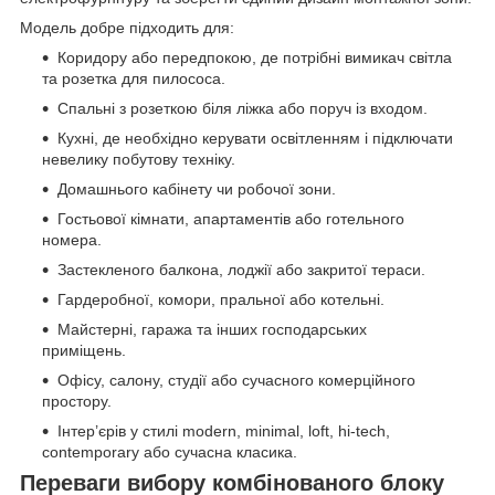
Модель добре підходить для:
Коридору або передпокою, де потрібні вимикач світла
та розетка для пилососа.
Спальні з розеткою біля ліжка або поруч із входом.
Кухні, де необхідно керувати освітленням і підключати
невелику побутову техніку.
Домашнього кабінету чи робочої зони.
Гостьової кімнати, апартаментів або готельного
номера.
Застекленого балкона, лоджії або закритої тераси.
Гардеробної, комори, пральної або котельні.
Майстерні, гаража та інших господарських
приміщень.
Офісу, салону, студії або сучасного комерційного
простору.
Інтер’єрів у стилі modern, minimal, loft, hi-tech,
contemporary або сучасна класика.
Переваги вибору комбінованого блоку