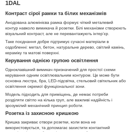
1DAL
Контраст сірої рамки та білих механізмів
Анодована алюмінієва рамка формує чіткий металевий
контур навколо вимикача й розетки. Білі механізми створюють
візуальний контраст, але не перевантажують інтер’єр.
Таке поєднання добре підтримує сучасні матеріали в
оздобленні: метал, бетон, натуральне дерево, світлий камінь,
кераміку та матові поверхні.
Керування однією групою освітлення
Одноклавішний вимикач призначений для простої схеми
керування одним освітлювальним контуром. Це може бути
основна люстра, бра, LED-підсвітка, стельовий світильник або
освітлення окремої функціональної зони.
Модель підходить для приміщень, де немає потреби
розділяти світло на кілька груп, але важливі надійність і
зрозумілий механічний принцип роботи.
Розетка із захисною кришкою
Кришка закриває отвори розетки, коли вона не
використовується, та допомагає захистити контактний