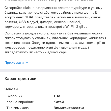
Створюйте цілісне оформлення електрофурнітури в усьому
будинку, квартирі, офісі або комерційному приміщенні. В
асортименті 1DAL представлені алюмінієві вимикачі, силові
розетки, USB-модулі, димери, сенсорні панелі,
терморегулятори, а також пристрої з Wi-Fi і ZigBee.
Сірі рамки з анодованого алюмінію та білі механізми можна
використовувати у спальнях, вітальнях, коридорах, кабінетах і
технічних зонах. Завдяки однаковим матеріалам, геометрії та
кольоровому поєднанню різні функціональні модулі
виглядатимуть як частини єдиної серії.
Приховати
Характеристики
Основні
Виробник
1DAL
Країна виробник
Китай
Тип вимикача
Вимикач+розетка