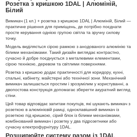
Розетка з кришкою 1DAL | Алюміній,
Білий
Вимикач (1 кл.) + розетка з кришкою 1DAL | Алюміній, Білий —
практичне рішення для приміщень, де потрібно поєднати
просте керування однією групою світла та зручну силову
точку.
Модель виділяється сірою рамкою з анодованого алюмінію та
білими механізмами. Такий дизайн виглядає контрастно,
сучасно й добре поєднується з металевими елементами,
сірою технікою, деревом та світлими поверхнями.
Розетка з кришкою додає практичності для коридору, кухні,
спальні, кабінету, майстерні або технічної зони. Механічний
вимикач залишається простим і зрозумілим у користуванні, а
двопостова конструкція допомагає зберегти акуратний вигляд
стіни.
Цей товар відповідає запитам покупців, які шукають вимикач з
розеткою в алюмінієвій рамці, одноклавішний вимикач із
розеткою під кришкою, сірий блок із білими механізмами,
комбінований вимикач і розетку у два підрозетники або
сучасну електрофурнітуру 1DAL.
Розширюйте систему разом із 1DAL