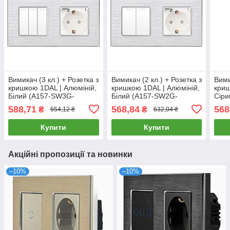
Вимикач (3 кл.) + Розетка з
Вимикач (2 кл.) + Розетка з
Вими
кришкою 1DAL | Алюміній,
кришкою 1DAL | Алюміній,
криш
Білий (A157-SW3G-
Білий (A157-SW2G-
Сіри
STCR.WT)
STCR.WT)
STC
588,71
568,84
568
₴
₴
654,12 ₴
632,04 ₴
Купити
Купити
Акційні пропозиції та новинки
–10%
–10%