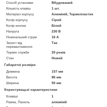
Спосіб установки
Вбудований
Кількість клавіш
1 шт.
Матеріал корпусу
Алюміній, Термопластик
Колір корпусу
Сірий
Колір кнопки
Білий
Напруга
230 В
Номінальний струм
16 А
Захист від
Так
перевантаження
Термін служби
20 років
Стан
Новий
Габаритні розміри
Довжина
157 мм
Висота
86 мм
Ширина
50 мм
Користувацькі характеристики
Клавіші
1
Рамка, Панель
алюміній