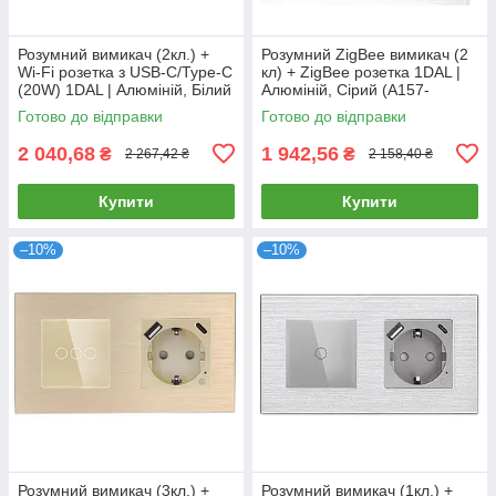
Розумний вимикач (2кл.) +
Розумний ZigBee вимикач (2
Wi-Fi розетка з USB-C/Type-C
кл) + ZigBee розетка 1DAL |
(20W) 1DAL | Алюміній, Білий
Алюміній, Сірий (A157-
(A157-GSW2G.WF-
GSW2G.ZB-ST.ZB.GR)
Готово до відправки
Готово до відправки
STUTC.WF.WT)
2 040,68
1 942,56
₴
₴
2 267,42 ₴
2 158,40 ₴
Купити
Купити
–10%
–10%
Розумний вимикач (3кл.) +
Розумний вимикач (1кл.) +