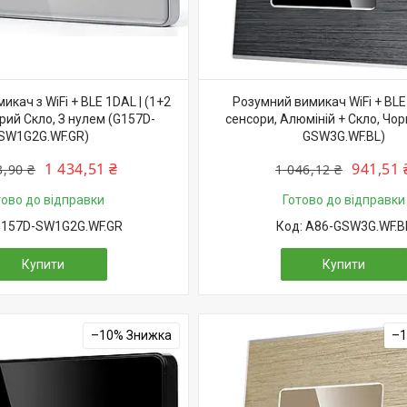
икач з WiFi + BLE 1DAL | (1+2
Розумний вимикач WiFi + BLE 
рий Скло, З нулем (G157D-
сенсори, Алюміній + Скло, Чор
SW1G2G.WF.GR)
GSW3G.WF.BL)
1 434,51 ₴
941,51 
3,90 ₴
1 046,12 ₴
тово до відправки
Готово до відправки
157D-SW1G2G.WF.GR
A86-GSW3G.WF.B
Купити
Купити
–10%
–