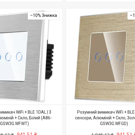
–10%
–
микач WiFi + BLE 1DAL | 3
Розумний вимикач WiFi + BLE 
юміній + Скло, Білий (A86-
сенсори, Алюміній + Скло, Зол
GSW3G.WF.WT)
GSW3G.WF.GD)
941,51 ₴
941,51 
46,12 ₴
1 046,12 ₴