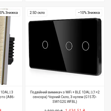
10%
2.5D скло
–10%
1DAL | 3
Подвійний вимикач з WiFi + BLE 1DAL | (1+2
ото (A86-
сенсора) Чорний Скло, З нулем (G157D-
SW1G2G.WF.BL)
₴
1 434,51 ₴
1 593,90 ₴