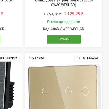
 (G157D-
клавіші, Без Нейтралі, Золото (G86D-
SW3G.WF.SL.GD)
 ₴
1 125,25 ₴
1 250,28 ₴
Готово до відправки
.GR
G86D-SW3G.WF.SL.GD
Купити
10%
2.5D скло
–10%