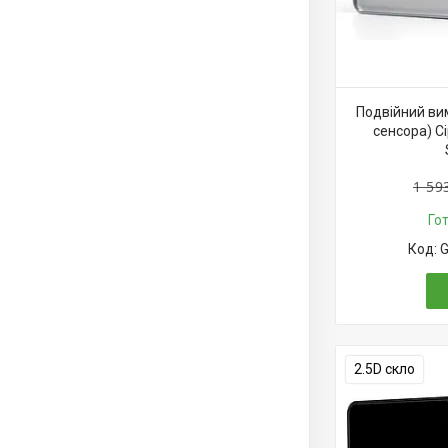
Подвійний вим
сенсора) Сі
1 59
Го
G
2.5D скло