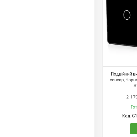
Подвійний ви
сенсор, Чорне
S
2 17
Го
G1