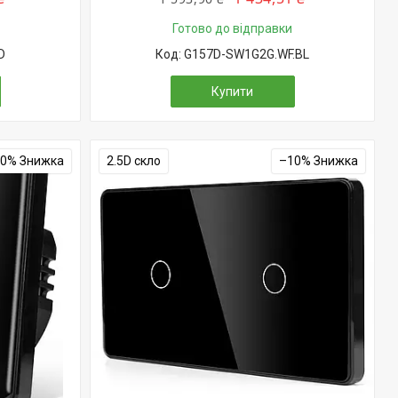
Готово до відправки
D
G157D-SW1G2G.WF.BL
Купити
10%
2.5D скло
–10%