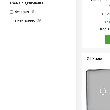
сенсор) Зол
Схема підключення
без нуля
15
1 52
з нейтраллю
39
Го
G
2.5D скло