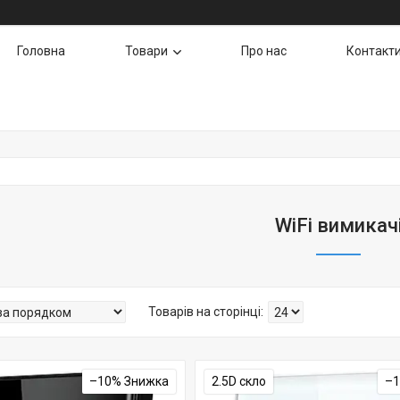
Головна
Товари
Про нас
Контакт
WiFi вимикач
–10%
2.5D скло
–