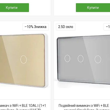
Купити
Купити
–10%
2.5D скло
–
икач з WiFi + BLE 1DAL | (1+1
Подвійний вимикач з WiFi + BLE 