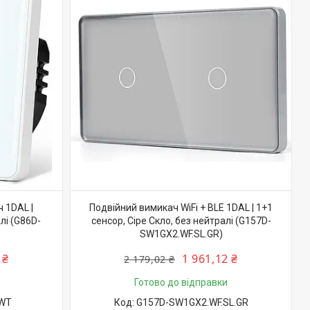
 1DAL |
Подвійний вимикач WiFi + BLE 1DAL | 1+1
лі (G86D-
сенсор, Сіре Скло, без нейтралі (G157D-
SW1GX2.WF.SL.GR)
 ₴
1 961,12 ₴
2 179,02 ₴
Готово до відправки
.WT
G157D-SW1GX2.WF.SL.GR