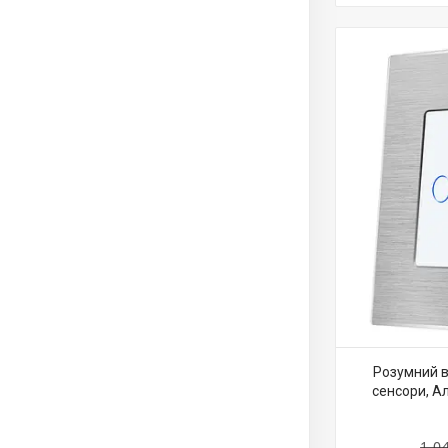
Розумний ви
сенсори, Ал
1 0