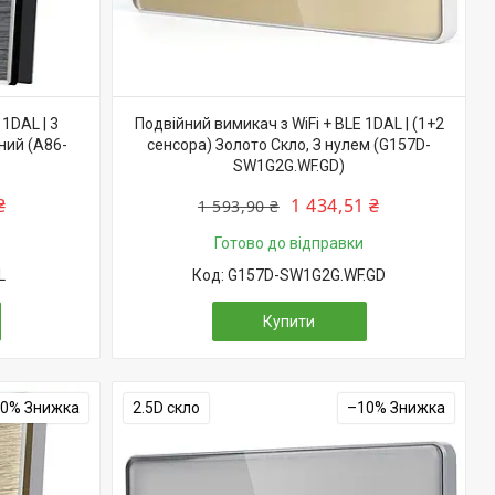
1DAL | 3
Подвійний вимикач з WiFi + BLE 1DAL | (1+2
ний (A86-
сенсора) Золото Скло, З нулем (G157D-
SW1G2G.WF.GD)
₴
1 434,51 ₴
1 593,90 ₴
Готово до відправки
L
G157D-SW1G2G.WF.GD
Купити
10%
2.5D скло
–10%