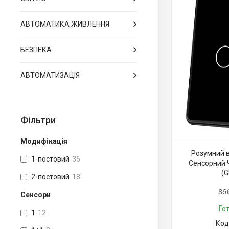
АВТОМАТИКА ЖИВЛЕННЯ
БЕЗПЕКА
АВТОМАТИЗАЦІЯ
Фільтри
Модифікація
Розумний в
1-постовий
36
Сенсорний Ч
(G
2-постовий
18
86
Сенсори
Го
1
12