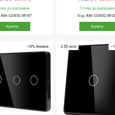
тово до відправки
Готово до відправки
A86-GSW3G.WF.WT
A86-GSW3G.WF.G
Купити
Купити
–10%
2.5D скло
–