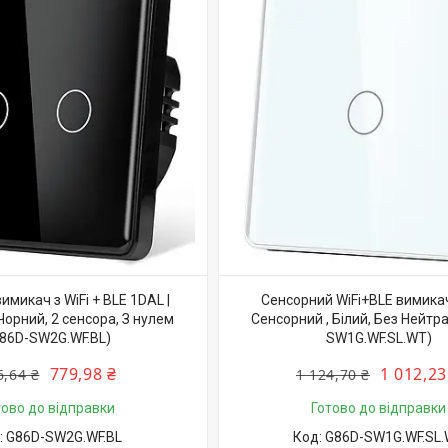
имикач з WiFi + BLE 1DAL |
Сенсорний WiFi+BLE вимикач
орний, 2 сенсора, З нулем
Сенсорний , Білий, Без Нейтра
86D-SW2G.WF.BL)
SW1G.WF.SL.WT)
779,98 ₴
1 012,23
6,64 ₴
1 124,70 ₴
тово до відправки
Готово до відправки
G86D-SW2G.WF.BL
G86D-SW1G.WF.SL