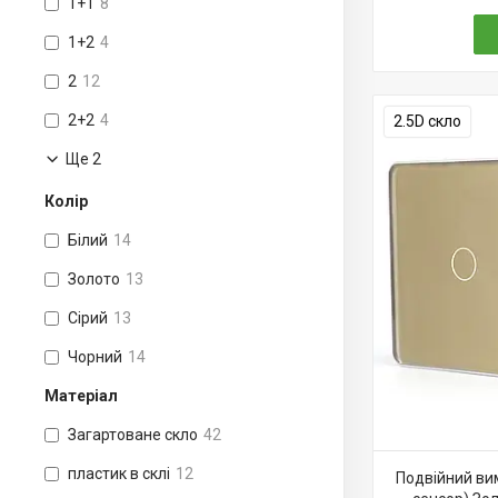
1+1
8
1+2
4
2
12
2+2
4
2.5D скло
Ще 2
Колір
Білий
14
Золото
13
Сірий
13
Чорний
14
Матеріал
Загартоване скло
42
пластик в склі
12
Подвійний вим