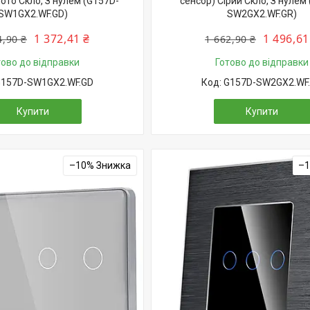
ото Скло, З нулем (G157D-
сенсор) Сірий Скло, З нулем
SW1GX2.WF.GD)
SW2GX2.WF.GR)
1 372,41 ₴
1 496,61
4,90 ₴
1 662,90 ₴
тово до відправки
Готово до відправки
157D-SW1GX2.WF.GD
G157D-SW2GX2.WF
Купити
Купити
–10%
–