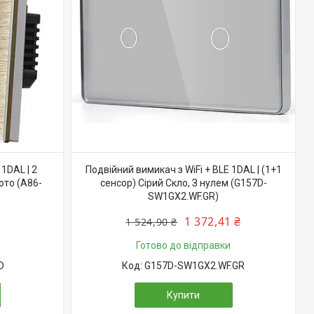
1DAL | 2
Подвійний вимикач з WiFi + BLE 1DAL | (1+1
ото (A86-
сенсор) Сірий Скло, З нулем (G157D-
SW1GX2.WF.GR)
1 372,41 ₴
1 524,90 ₴
Готово до відправки
D
G157D-SW1GX2.WF.GR
Купити