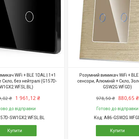
микач WiFi + BLE 1DAL | 1+1
Розумний вимикач WiFi + BLE 
 Скло, без нейтралі (G157D-
сенсори, Алюміній + Скло, Зол
W1GX2.WF.SL.BL)
GSW2G.WF.GD)
1 961,12 ₴
880,65 ₴
9,02 ₴
978,50 ₴
тово до відправки
Готово до відправки
57D-SW1GX2.WF.SL.BL
A86-GSW2G.WF.G
Купити
Купити