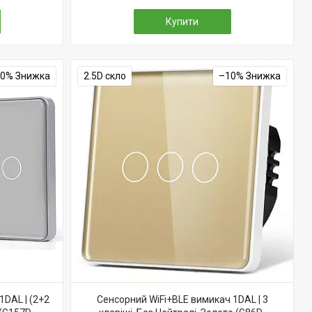
Купити
10%
2.5D скло
–10%
1DAL | (2+2
Сенсорний WiFi+BLE вимикач 1DAL | 3