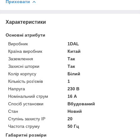
Приховати
Характеристики
Основні атрибути
Виробник
1DAL
Країна виробник
Китай
Заземлення
Так
Захисні шторки
Так
Колір корпусу
Білий
Кількість роз'ємів
1
Напруга
230 В
Номінальний струм
16 А
Спосіб установки
Вбудований
Стан
Новий
Ступінь захисту IP
20
Частота струму
50 Гц
Габаритні розміри