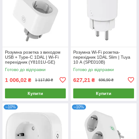
Розумна розетка з виходом
Розумна Wi-Fi розетка-
USB + Type-C 1DAL | Wi-Fi
перехідник 1DAL Slim | Tuya
перехідник (Y8101U-GE)
10 А (SPE010B)
Готово до відправки
Готово до відправки
1 006,02
627,21
₴
₴
1 117,80 ₴
696,90 ₴
Купити
Купити
–10%
–10%