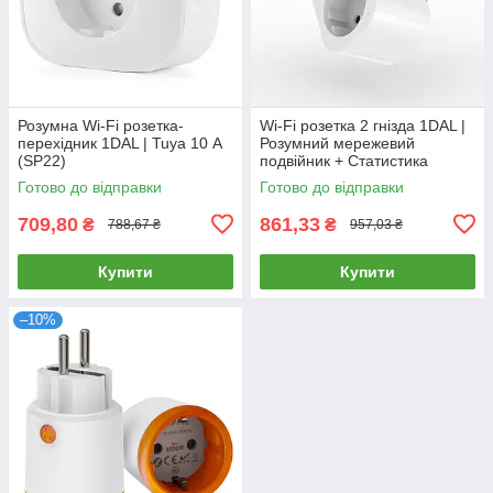
Розумна Wi-Fi розетка-
Wi-Fi розетка 2 гнізда 1DAL |
перехідник 1DAL | Tuya 10 А
Розумний мережевий
(SP22)
подвійник + Статистика
Энергоспоживання (Y809M-
Готово до відправки
Готово до відправки
GE)
709,80
861,33
₴
₴
788,67 ₴
957,03 ₴
Купити
Купити
–10%