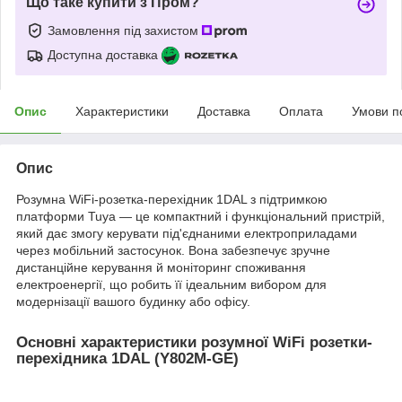
Що таке купити з Пром?
Замовлення під захистом
Доступна доставка
Опис
Характеристики
Доставка
Оплата
Умови п
Опис
Розумна WiFi-розетка-перехідник 1DAL з підтримкою
платформи Tuya — це компактний і функціональний пристрій,
який дає змогу керувати під'єднаними електроприладами
через мобільний застосунок. Вона забезпечує зручне
дистанційне керування й моніторинг споживання
електроенергії, що робить її ідеальним вибором для
модернізації вашого будинку або офісу.
Основні характеристики розумної WiFi розетки-
перехідника 1DAL (Y802M-GE)