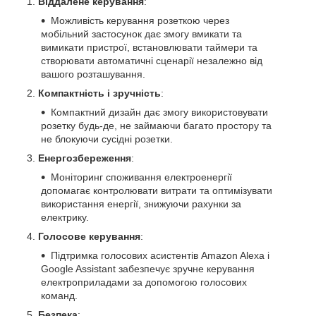
Віддалене керування
:
Можливість керування розеткою через
мобільний застосунок дає змогу вмикати та
вимикати пристрої, встановлювати таймери та
створювати автоматичні сценарії незалежно від
вашого розташування.
Компактність і зручність
:
Компактний дизайн дає змогу використовувати
розетку будь-де, не займаючи багато простору та
не блокуючи сусідні розетки.
Енергозбереження
:
Моніторинг споживання електроенергії
допомагає контролювати витрати та оптимізувати
використання енергії, знижуючи рахунки за
електрику.
Голосове керування
:
Підтримка голосових асистентів Amazon Alexa і
Google Assistant забезпечує зручне керування
електроприладами за допомогою голосових
команд.
Безпека
: