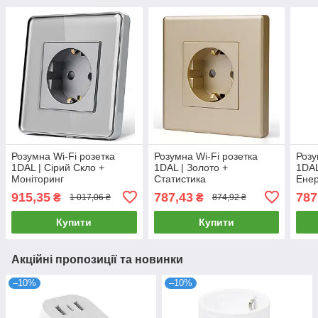
Розумна Wi-Fi розетка
Розумна Wi-Fi розетка
Розу
1DAL | Сірий Скло +
1DAL | Золото +
1DAL
Моніторинг
Статистика
Енер
Енергоспоживання (G86D-
Енергоспоживання (P86-
STS
915,35
787,43
787
₴
₴
1 017,06 ₴
874,92 ₴
STS.WF.GR)
STS.WF.GD)
Купити
Купити
Акційні пропозиції та новинки
–10%
–10%