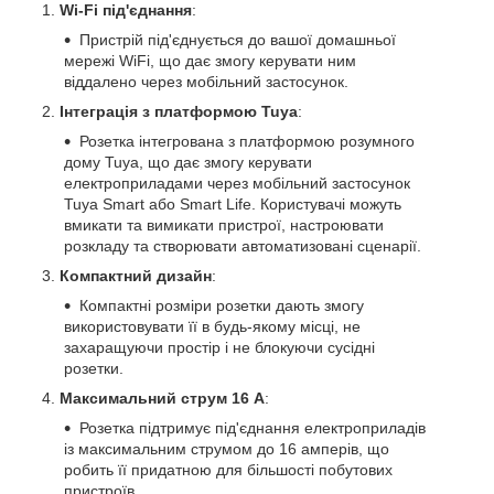
Wi-Fi під'єднання
:
Пристрій під'єднується до вашої домашньої
мережі WiFi, що дає змогу керувати ним
віддалено через мобільний застосунок.
Інтеграція з платформою Tuya
:
Розетка інтегрована з платформою розумного
дому Tuya, що дає змогу керувати
електроприладами через мобільний застосунок
Tuya Smart або Smart Life. Користувачі можуть
вмикати та вимикати пристрої, настроювати
розкладу та створювати автоматизовані сценарії.
Компактний дизайн
:
Компактні розміри розетки дають змогу
використовувати її в будь-якому місці, не
захаращуючи простір і не блокуючи сусідні
розетки.
Максимальний струм 16 А
:
Розетка підтримує під'єднання електроприладів
із максимальним струмом до 16 амперів, що
робить її придатною для більшості побутових
пристроїв.