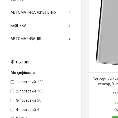
АВТОМАТИКА ЖИВЛЕННЯ
БЕЗПЕКА
АВТОМАТИЗАЦІЯ
Фільтри
Модифікація
Сенсорний вим
1-постовий
120
сенсор, З 
2-постовий
105
58
3-постовий
20
Го
4-постовий
4