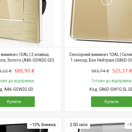
вимикач 1DAL | 2 клавіші,
Сенсорний вимикач 1DAL | Скля
кло, Золото (A86-GSW2G.GD)
1 сенсор, Без Нейтралі (G86D-
686,90 ₴
525,37 ₴
3,22 ₴
583,74 ₴
тово до відправки
Готово до відправки
A86-GSW2G.GD
G86D-SW1G.SL.G
Купити
Купити
–10%
2.5D скло
–