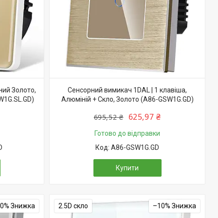
ний Золото,
Сенсорний вимикач 1DAL | 1 клавіша,
SW1G.SL.GD)
Алюміній + Скло, Золото (A86-GSW1G.GD)
625,97 ₴
695,52 ₴
Готово до відправки
D
A86-GSW1G.GD
Купити
10%
2.5D скло
–10%