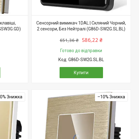
клавіші,
Сенсорний вимикач 1DAL | Скляний Чорний,
-GSW3G.GD)
2 сенсори, Без Нейтралі (G86D-SW2G.SL.BL)
586,22 ₴
651,36 ₴
Готово до відправки
G86D-SW2G.SL.BL
Купити
10%
–10%