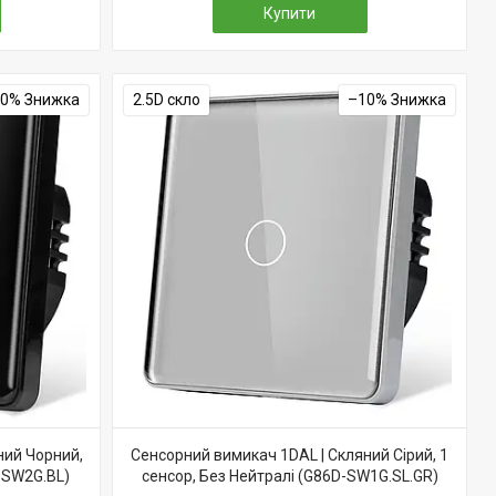
Купити
10%
2.5D скло
–10%
ний Чорний,
Сенсорний вимикач 1DAL | Скляний Сірий, 1
-SW2G.BL)
сенсор, Без Нейтралі (G86D-SW1G.SL.GR)