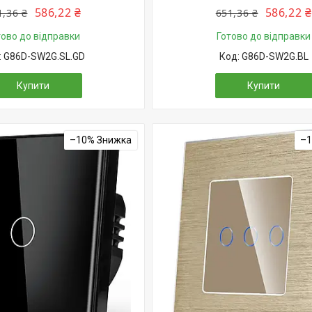
586,22 ₴
586,22 ₴
1,36 ₴
651,36 ₴
тово до відправки
Готово до відправки
G86D-SW2G.SL.GD
G86D-SW2G.BL
Купити
Купити
–10%
–