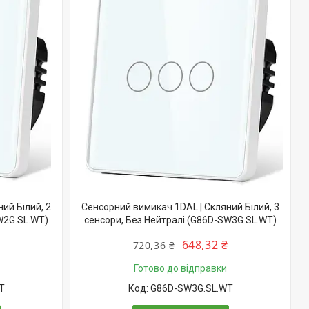
ий Білий, 2
Сенсорний вимикач 1DAL | Скляний Білий, 3
W2G.SL.WT)
сенсори, Без Нейтралі (G86D-SW3G.SL.WT)
648,32 ₴
720,36 ₴
Готово до відправки
T
G86D-SW3G.SL.WT