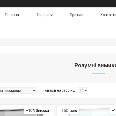
Головна
Товари
Про нас
Контакт
Розумні вимик
–10%
2.5D скло
–