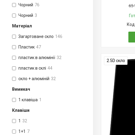
Чорний
76
65
Чорний
3
Го
Матеріал
Загартоване скло
146
Пластик
47
пластик в алюмінії
32
2.5D скло
пластик в склі
44
скло + алюміній
32
Вимикач
1 клавіша
1
Клавіши
1
32
1+1
7