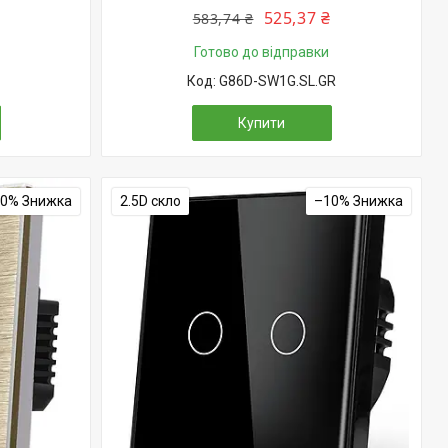
525,37 ₴
583,74 ₴
Готово до відправки
G86D-SW1G.SL.GR
Купити
10%
2.5D скло
–10%