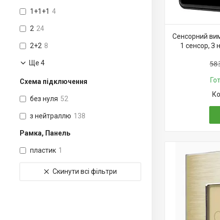
1+1+1
4
2
24
Сенсорний вим
2+2
8
1 сенсор, З
Ще 4
58
Го
Схема підключення
без нуля
52
з нейтраллю
138
Рамка, Панель
пластик
1
Скинути всі фільтри