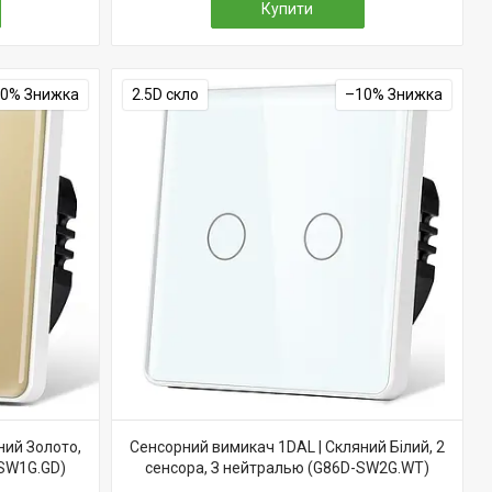
Купити
10%
2.5D скло
–10%
ний Золото,
Сенсорний вимикач 1DAL | Скляний Білий, 2
-SW1G.GD)
сенсора, З нейтралью (G86D-SW2G.WT)