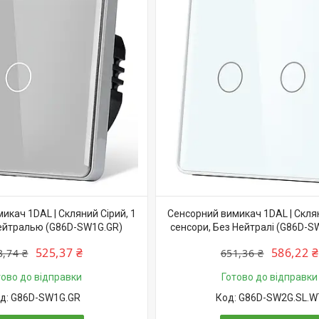
икач 1DAL | Скляний Сірий, 1
Сенсорний вимикач 1DAL | Склян
нейтралью (G86D-SW1G.GR)
сенсори, Без Нейтралі (G86D-S
525,37 ₴
586,22 ₴
3,74 ₴
651,36 ₴
тово до відправки
Готово до відправки
G86D-SW1G.GR
G86D-SW2G.SL.W