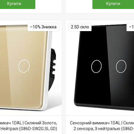
Купити
Купити
–10%
2.5D скло
–
икач 1DAL | Скляний Золото,
Сенсорний вимикач 1DAL | Скля
з Нейтралі (G86D-SW2G.SL.GD)
2 сенсора, З нейтралью (G86D