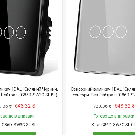
икач 1DAL | Скляний Чорний,
Сенсорний вимикач 1DAL | Склян
з Нейтралі (G86D-SW3G.SL.BL)
сенсори, Без Нейтралі (G86D-S
648,32 ₴
648,32 ₴
0,36 ₴
720,36 ₴
тово до відправки
Готово до відправки
G86D-SW3G.SL.BL
G86D-SW3G.SL.G