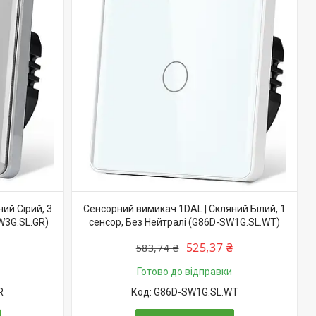
ий Сірий, 3
Сенсорний вимикач 1DAL | Скляний Білий, 1
W3G.SL.GR)
сенсор, Без Нейтралі (G86D-SW1G.SL.WT)
525,37 ₴
583,74 ₴
Готово до відправки
R
G86D-SW1G.SL.WT