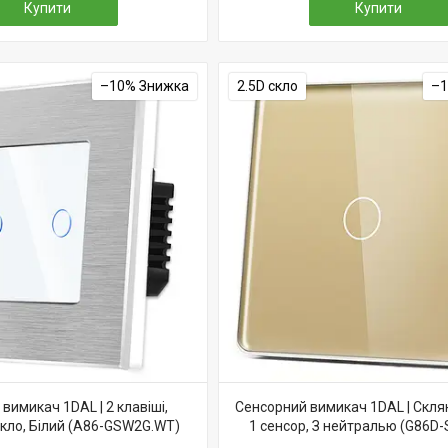
Купити
Купити
–10%
2.5D скло
–
вимикач 1DAL | 2 клавіші,
Сенсорний вимикач 1DAL | Скля
Скло, Білий (A86-GSW2G.WT)
1 сенсор, З нейтралью (G86D