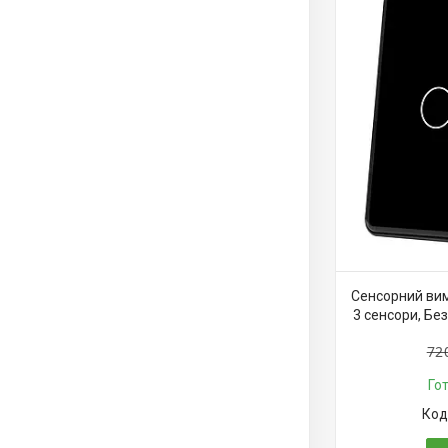
Сенсорний вим
3 сенсори, Бе
72
Го