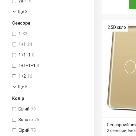
Wi-Fi
8
Ще 3
Сенсори
2.5D скло
1
32
1+1
24
1+1+1
8
1+1+1+1
4
1+2
16
Ще 5
Колір
Білий
79
Золото
75
Сенсорний вим
Сірий
75
2 сенсори, Бе