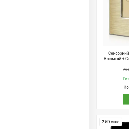
Сенсорний 
Алюміній + С
76
Го
2.5D скло