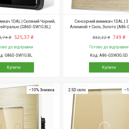
икач 1DAL | Скляний Чорний,
Сенсорний вимикач 1DAL | 3 
 нейтралью (G86D-SW1G.BL)
Алюміній + Скло, Золото (A86
525,37 ₴
749 ₴
3,74 ₴
832,22 ₴
тово до відправки
Готово до відправки
G86D-SW1G.BL
A86-GSW3G.GD
Купити
Купити
–10%
2.5D скло
–