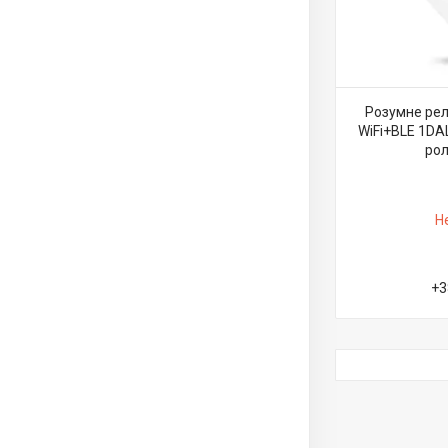
Розумне рел
WiFi+BLE 1DA
ро
Н
+3