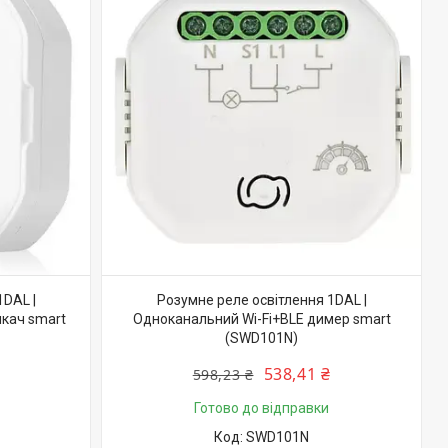
1DAL |
Розумне реле освітлення 1DAL |
икач smart
Одноканальний Wi-Fi+BLE димер smart
(SWD101N)
538,41 ₴
598,23 ₴
Готово до відправки
SWD101N