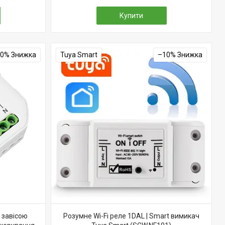
Купити
10%
Tuya Smart
–10%
 завісою
Розумне Wi-Fi реле 1DAL | Smart вимикач