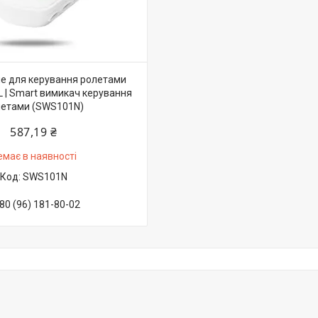
е для керування ролетами
L | Smart вимикач керування
летами (SWS101N)
587,19 ₴
емає в наявності
SWS101N
80 (96) 181-80-02