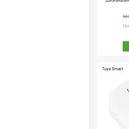
Двоканальни
66
Го
Tuya Smart