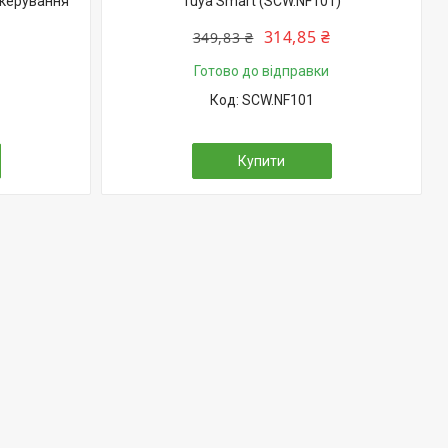
 керування
Tuya Smart (SCW.NF101)
314,85 ₴
349,83 ₴
Готово до відправки
SCW.NF101
Купити