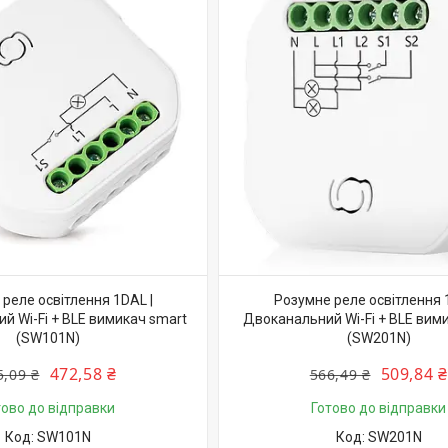
реле освітлення 1DAL |
Розумне реле освітлення 
й Wi-Fi + BLE вимикач smart
Двоканальний Wi-Fi + BLE вим
(SW101N)
(SW201N)
472,58 ₴
509,84 ₴
5,09 ₴
566,49 ₴
тово до відправки
Готово до відправки
SW101N
SW201N