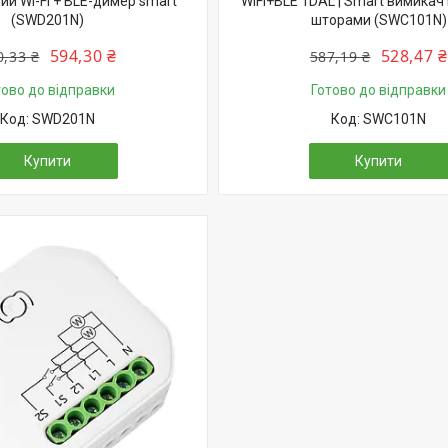
й Wi-Fi + BLE-димер smart
WiFi+BLE 1DAL | Smart вимикач
(SWD201N)
шторами (SWС101N)
594,30 ₴
528,47 ₴
0,33 ₴
587,19 ₴
тово до відправки
Готово до відправки
SWD201N
SWС101N
Купити
Купити