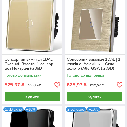
Сенсорний вимикач 1DAL |
Сенсорний вимикач 1DAL | 1
Скляний Золото, 1 сенсор,
клавіша, Алюміній + Скло,
Без Нейтралі (G86D-
Золото (A86-GSW1G.GD)
SW1G.SL.GD)
Готово до відправки
Готово до відправки
525,37
625,97
₴
₴
583,74 ₴
695,52 ₴
Купити
Купити
2.5D скло
–10%
2.5D скло
–10%