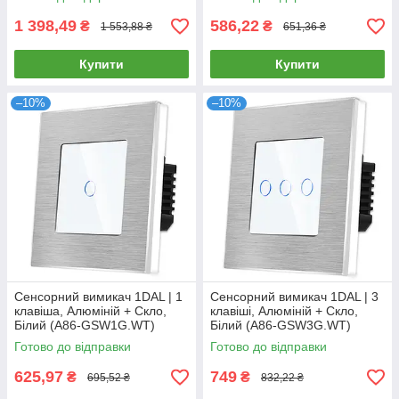
1 398,49
586,22
₴
₴
1 553,88 ₴
651,36 ₴
Купити
Купити
–10%
–10%
Сенсорний вимикач 1DAL | 1
Сенсорний вимикач 1DAL | 3
клавіша, Алюміній + Скло,
клавіші, Алюміній + Скло,
Білий (A86-GSW1G.WT)
Білий (A86-GSW3G.WT)
Готово до відправки
Готово до відправки
625,97
749
₴
₴
695,52 ₴
832,22 ₴