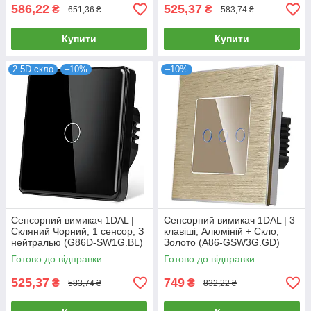
586,22
525,37
₴
₴
651,36 ₴
583,74 ₴
Купити
Купити
2.5D скло
–10%
–10%
Сенсорний вимикач 1DAL |
Сенсорний вимикач 1DAL | 3
Скляний Чорний, 1 сенсор, З
клавіші, Алюміній + Скло,
нейтралью (G86D-SW1G.BL)
Золото (A86-GSW3G.GD)
Готово до відправки
Готово до відправки
525,37
749
₴
₴
583,74 ₴
832,22 ₴