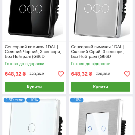
Сенсорний вимикач 1DAL |
Сенсорний вимикач 1DAL |
Скляний Чорний, 3 сенсори,
Скляний Сірий, 3 сенсори,
Без Нейтралі (G86D-
Без Нейтралі (G86D-
SW3G.SL.BL)
SW3G.SL.GR)
Готово до відправки
Готово до відправки
648,32
648,32
₴
₴
720,36 ₴
720,36 ₴
Купити
Купити
2.5D скло
–10%
–10%