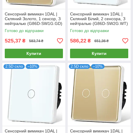
Сенсорний вимикач 1DAL |
Сенсорний вимикач 1DAL |
Скляний Золото, 1 сенсор, З
Скляний Білий, 2 сенсора, З
нейтралью (G86D-SW1G.GD)
нейтралью (G86D-SW2G.WT)
Готово до відправки
Готово до відправки
525,37
586,22
₴
₴
583,74 ₴
651,36 ₴
Купити
Купити
2.5D скло
–10%
2.5D скло
–10%
Сенсорний вимикач 1DAL |
Сенсорний вимикач 1DAL |