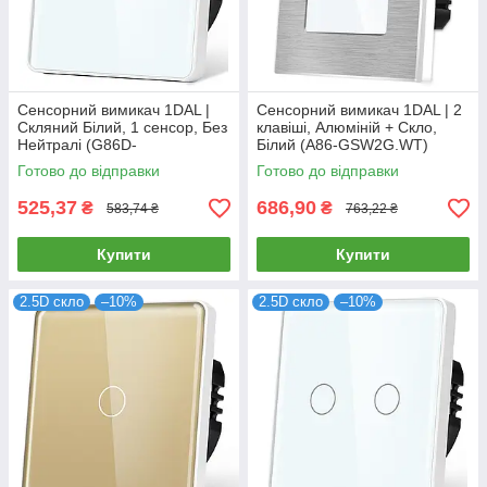
Сенсорний вимикач 1DAL |
Сенсорний вимикач 1DAL | 2
Скляний Білий, 1 сенсор, Без
клавіші, Алюміній + Скло,
Нейтралі (G86D-
Білий (A86-GSW2G.WT)
SW1G.SL.WT)
Готово до відправки
Готово до відправки
525,37
686,90
₴
₴
583,74 ₴
763,22 ₴
Купити
Купити
2.5D скло
–10%
2.5D скло
–10%