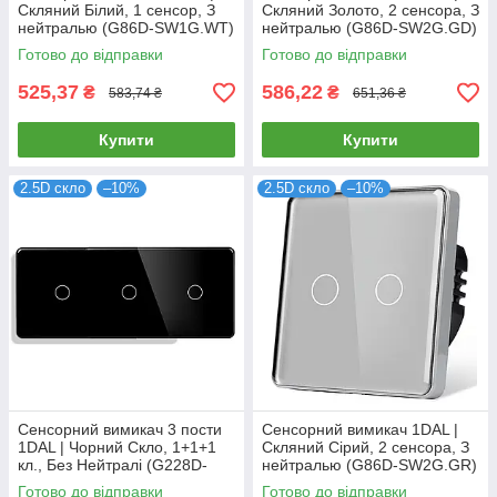
Скляний Білий, 1 сенсор, З
Скляний Золото, 2 сенсора, З
нейтралью (G86D-SW1G.WT)
нейтралью (G86D-SW2G.GD)
Готово до відправки
Готово до відправки
525,37
586,22
₴
₴
583,74 ₴
651,36 ₴
Купити
Купити
2.5D скло
–10%
2.5D скло
–10%
Сенсорний вимикач 3 пости
Сенсорний вимикач 1DAL |
1DAL | Чорний Скло, 1+1+1
Скляний Сірий, 2 сенсора, З
кл., Без Нейтралі (G228D-
нейтралью (G86D-SW2G.GR)
SW1GX3.SL.BL)
Готово до відправки
Готово до відправки