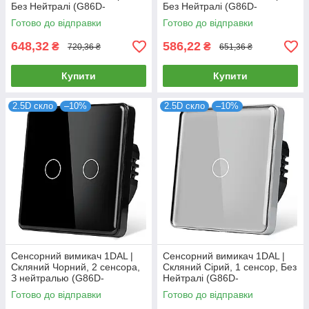
Без Нейтралі (G86D-
Без Нейтралі (G86D-
SW3G.SL.WT)
SW2G.SL.GD)
Готово до відправки
Готово до відправки
648,32
586,22
₴
₴
720,36 ₴
651,36 ₴
Купити
Купити
2.5D скло
–10%
2.5D скло
–10%
Сенсорний вимикач 1DAL |
Сенсорний вимикач 1DAL |
Скляний Чорний, 2 сенсора,
Скляний Сірий, 1 сенсор, Без
З нейтралью (G86D-
Нейтралі (G86D-
SW2G.BL)
SW1G.SL.GR)
Готово до відправки
Готово до відправки