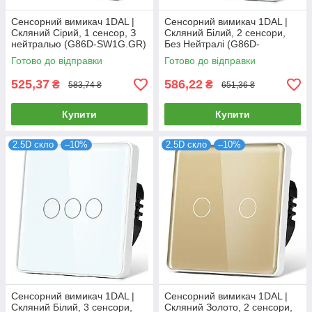
Сенсорний вимикач 1DAL |
Сенсорний вимикач 1DAL |
Скляний Сірий, 1 сенсор, З
Скляний Білий, 2 сенсори,
нейтралью (G86D-SW1G.GR)
Без Нейтралі (G86D-
SW2G.SL.WT)
Готово до відправки
Готово до відправки
525,37
586,22
₴
₴
583,74 ₴
651,36 ₴
Купити
Купити
2.5D скло
–10%
2.5D скло
–10%
Сенсорний вимикач 1DAL |
Сенсорний вимикач 1DAL |
Скляний Білий, 3 сенсори,
Скляний Золото, 2 сенсори,