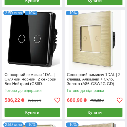
Купити
Купити
2.5D скло
–10%
–10%
Сенсорний вимикач 1DAL |
Сенсорний вимикач 1DAL | 2
Скляний Чорний, 2 сенсори,
клавіші, Алюміній + Скло,
Без Нейтралі (G86D-
Золото (A86-GSW2G.GD)
SW2G.SL.BL)
Готово до відправки
Готово до відправки
586,22
686,90
₴
₴
651,36 ₴
763,22 ₴
Купити
Купити
2.5D скло
–10%
–10%