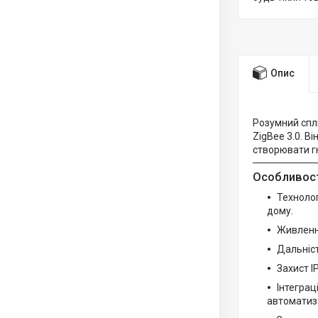
Опис
Розумний спл
ZigBee 3.0. В
створювати гн
Особливост
Технолог
дому.
Живлення
Дальніст
Захист I
Інтеграц
автоматиз