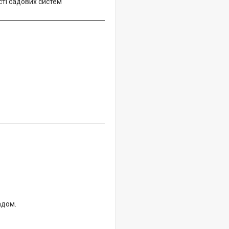
сті садових систем
адом.