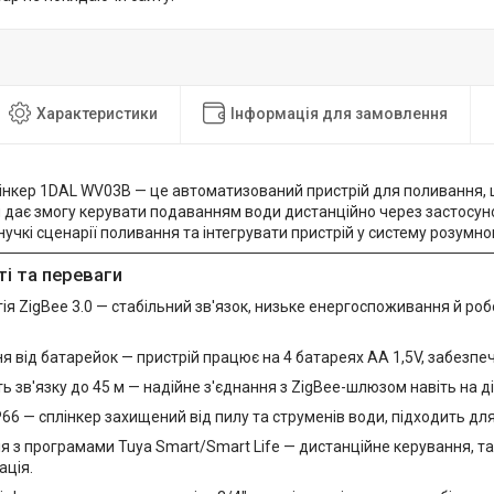
Характеристики
Інформація для замовлення
інкер 1DAL WV03B — це автоматизований пристрій для поливання,
ін дає змогу керувати подаванням води дистанційно через застосуно
учкі сценарії поливання та інтегрувати пристрій у систему розумно
і та переваги
ія ZigBee 3.0 — стабільний зв'язок, низьке енергоспоживання й роб
 від батарейок — пристрій працює на 4 батареях AA 1,5V, забезпе
ь зв'язку до 45 м — надійне з'єднання з ZigBee-шлюзом навіть на ді
P66 — сплінкер захищений від пилу та струменів води, підходить дл
ія з програмами Tuya Smart/Smart Life — дистанційне керування, та
ація.