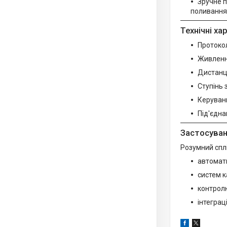
Зручне п
поливання
Технічні х
Протокол
Живлення
Дистанці
Ступінь 
Керуванн
Під'єдна
Застосува
Розумний спл
автомати
систем к
контролю
інтеграц