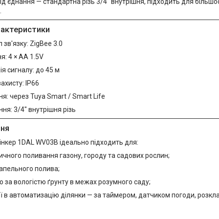
ід'єднання — стандартна різь 3/4" внутрішня, підходить для більшо
.
арактеристики
 зв'язку: ZigBee 3.0
: 4 × AA 1.5V
я сигналу: до 45 м
захисту: IP66
я: через Tuya Smart / Smart Life
ння: 3/4" внутрішня різь
ння
інкер 1DAL WV03B ідеально підходить для:
чного поливання газону, городу та садових рослин;
апельного полива;
 за вологістю ґрунту в межах розумного саду;
ії в автоматизацію ділянки — за таймером, датчиком погоди, розкл